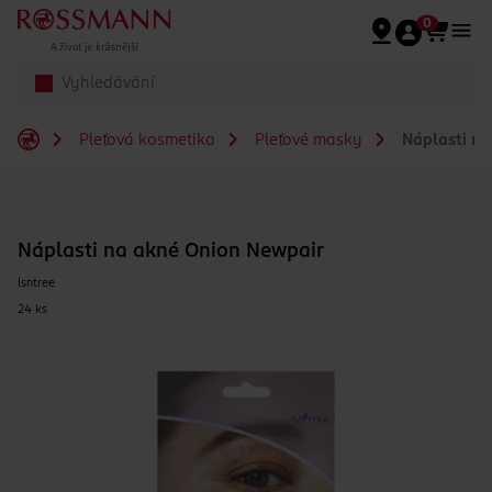
Přeskočit na hlavmní obsah
0
Pleťová kosmetika
Pleťové masky
Náplasti na
Náplasti na akné Onion Newpair
Isntree
24 ks