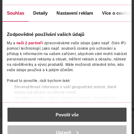
Souhlas
Detaily
Nastavení reklam
Více o cookies
Náplasti na akné Garlic AC
Náplasti na akné Spot Patch
Zodpovědné používání vašich údajů
Reedle Shot
My a
naši 2 partneři
zpracováváme vaše údaje (jako např. číslo IP)
VT Cosmetics
VT Cosmetics
48 ks
48 ks
pomocí technologií, jako např. souborů cookie pro uchování a
149 Kč
149 Kč
přístup k informacím na vašem zařízení, abychom vám mohli nabízet
personalizované reklamy a obsah, měření reklam a obsahu, náhled
na návštěvníky a vývoj produktů. Máte možnosti ohledně toho, kdo
DO KOŠÍKU
DO KOŠÍKU
vaše údaje používá a k jakým účelům.
Obj. č.: 1393446
Obj. č.: 1393439
Pokud to povolíte, rádi bychom také:
Shromažďovali informace o vaší geografické poloze, které
mohou být přesné na několik metrů
Identifikovali vaše zařízení pomocí aktivního skenování pro
konkrétní charakteristiky (otisk prstu)
Zjistěte více o tom, jak zpracováváme vaše osobní údaje, a nastavte
POPIS
POUŽITÍ
SLOŽENÍ
POČET
VYROBENO V
V
Povolit vše
si předvolby v
části s podrobnostmi
. Svůj souhlas můžete kdykoliv
změnit nebo odvolat v části Prohlášení o souborech cookie.
Hojivé náplasti na akné s aktivním výtažkem z cibule Muan
a niacinamidem. Chrání zanícené místo před infekcí a
K provozu stránek, personalizaci obsahu a reklam, funkcí sociálních
Upravit