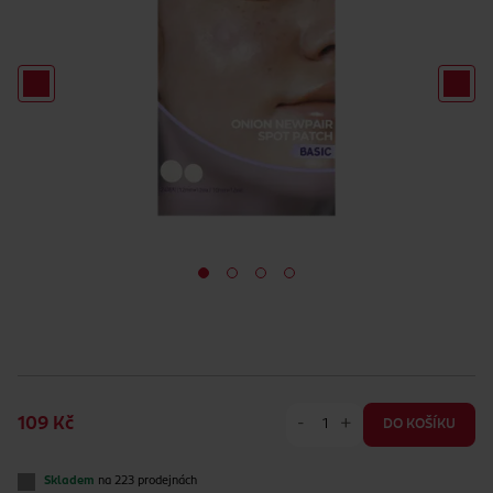
-
+
109 Kč
DO KOŠÍKU
Skladem
na 223 prodejnách