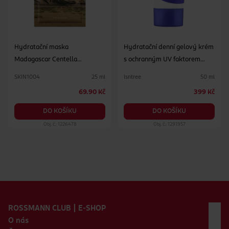
Hydratační maska
Hydratační denní gelový krém
Madagascar Centella
s ochranným UV faktorem
Watergel
SPF50+ PA++++
SKIN1004
Isntree
25 ml
50 ml
69.90 Kč
399 Kč
DO KOŠÍKU
DO KOŠÍKU
Obj. č.: 1226478
Obj. č.: 1291957
Zápatí webu
ROSSMANN CLUB | E-SHOP
O nás