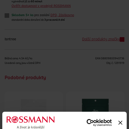
vyzvednutí již za
60 minut
Ověřit dostupnost v prodejně ROSSMANN
Skladem 5+ ks
pro zaslání
DPD, Zásilkovna
standardní doba doručení do
3 pracovních dní
Isntree
Další produkty značky
Běžná cena: 4.54 Kč/ks
EAN
08809800940736
Uvedené ceny jsou včetně DPH
Obj. č.:
1291919
Podobné produkty