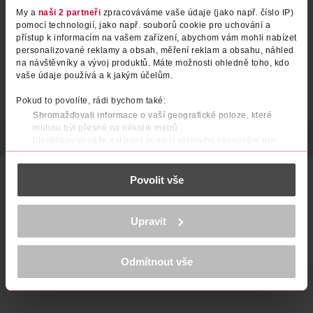
My a
naši 2 partneři
zpracováváme vaše údaje (jako např. číslo IP)
pomocí technologií, jako např. souborů cookie pro uchování a
přístup k informacím na vašem zařízení, abychom vám mohli nabízet
personalizované reklamy a obsah, měření reklam a obsahu, náhled
na návštěvníky a vývoj produktů. Máte možnosti ohledně toho, kdo
vaše údaje používá a k jakým účelům.
Pokud to povolíte, rádi bychom také:
Shromažďovali informace o vaší geografické poloze, které
mohou být přesné na několik metrů
POPIS
POUŽITÍ
POČET
VÝROBCE/DODAVATEL
Identifikovali vaše zařízení pomocí aktivního skenování pro
konkrétní charakteristiky (otisk prstu)
Zjistěte více o tom, jak zpracováváme vaše osobní údaje, a nastavte
Náhradní hlavice pro Flawless Finishing Touch Pedi. Sada
Povolit vše
si předvolby v
části s podrobnostmi
. Svůj souhlas můžete kdykoliv
obsahuje dvě hrubé válečkové hlavice k odstranění mozolů a
změnit nebo odvolat v části Prohlášení o souborech cookie.
odumřelé kůže a 1 jemnou hlavici pro zaleštění a každodenní
údržbu. Kompatibilní pouze s Flawless Finishing Touch Pedi.
K provozu stránek, personalizaci obsahu a reklam, funkcí sociálních
Upravit
médií, analýze návštěvnosti, které mohou nést osobní údaje.
Hrubá hlavice: Slouží k odstranění hrubé a odumřelé kůže.
Více najdete v
prohlášení o ochraně osobních údajů.
Jemná hlavice: Zanechá pokožku chodidel jemnou na dotek.
Odmítnout vše
Děkujeme za pochopení. >
více o cookies
<