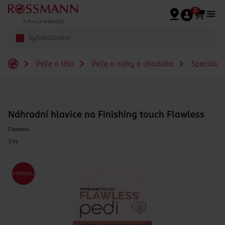
Přeskočit na hlavmní obsah
0
Péče o tělo
Péče o nohy a chodidla
Speciální
Náhradní hlavice na Finishing touch Flawless
Flawless
3 ks