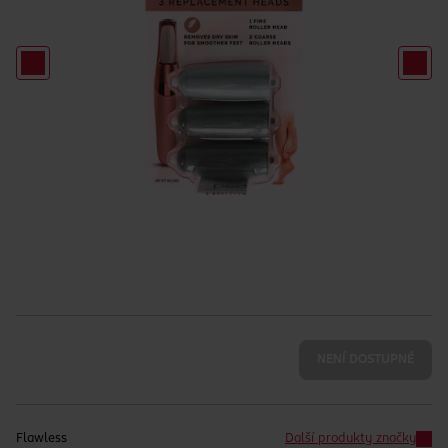
NENÍ DOSTUPNÉ
Flawless
Další produkty značky