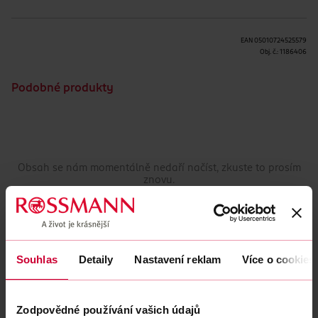
EAN
05010724525579
Obj. č.:
1186406
Podobné produkty
Obsah se nám momentálně nedaří načíst, zkuste to prosím
znovu.
Načíst znovu
Souhlas
Detaily
Nastavení reklam
Více o cookies
Zodpovědné používání vašich údajů