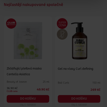
Nejčastějí nakupované společně
Zklidňující pleťová maska
Gel na vlasy Curl defining
Centella Asiatica
Beauty of Joseon
25 ml
Bali Curls
150 ml
36.90 Kč
49.90 Kč
269 Kč
CLUB cena
DO KOŠÍKU
DO KOŠÍKU
Obj. č.: 1205800
Obj. č.: 1264661