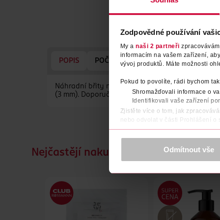
Zodpovědné používání vaši
My a
naši 2 partneři
zpracováváme 
informacím na vašem zařízení, ab
POPIS
POČET
NÁZEV VÝROBCE/DODAV
vývoj produktů. Máte možnosti ohl
Pokud to povolíte, rádi bychom tak
Náhradní břity na tvář a tělo pro Philips OneBlad
Shromažďovali informace o vaš
(3 mm). Doporučená výměna každé 4 měsíce.
Identifikovali vaše zařízení po
Zjistěte více o tom, jak zpracováv
nebo odvolat v části Prohlášení o
K provozu stránek, personalizaci 
Více najdete v
prohlášení o ochra
Odmítnout vše
Nejčastějí nakupované společně
Děkujeme za pochopení. >
více o 