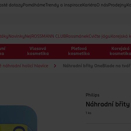
asté dotazy
Pomáháme
Trendy a inspirace
Kariéra
O nás
Prodejny
Ko
etáky
Novinky
Nej
ROSSMANN CLUB
Rossmánek
Cvičte jógu
Korejská 
vní
Vlasová
Pleťová
Korejská
ka
kosmetika
kosmetika
kosmetik
 náhradní holicí hlavice
Náhradní břity OneBlade na tvář 
Philips
Náhradní břity
1 ks