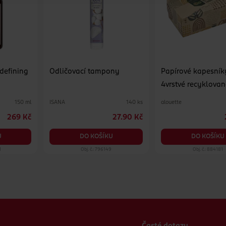
 defining
Odličovací tampony
Papírové kapesník
4vrstvé recyklovan
různé druhy
ISANA
alouette
150 ml
140 ks
269 Kč
27.90 Kč
U
DO KOŠÍKU
DO KOŠÍKU
1
Obj. č.: 796149
Obj. č.: 884181