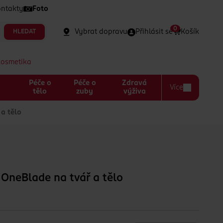
ntakty
Foto
0
Vybrat dopravu
Přihlásit se
Košík
HLEDAT
kosmetika
Péče o
Péče o
Zdravá
Více
a
tělo
zuby
výživa
a tělo
 OneBlade na tvář a tělo