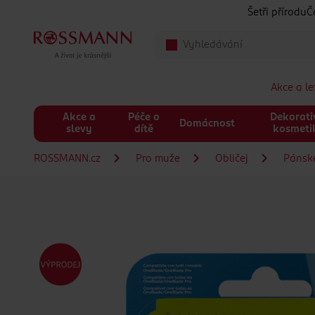
Přeskočit na hlavmní obsah
Šetři přírodu
Č
Akce a l
Akce a
Péče o
Dekorati
Domácnost
slevy
dítě
kosmeti
ROSSMANN.cz
Pro muže
Obličej
Pánské