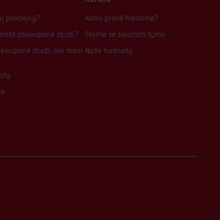
Kariéra
bu prodejny?
Koho právě hledáme?
rátit zakoupené zboží?
Staňte se součástí týmu
zakoupené zboží. Jak mám
Naše hodnoty
sty
up