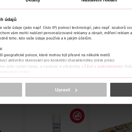
ch údajů
vaše údaje (jako např. číslo IP) pomocí technologií, jako např. souborů coo
ychom vám mohli nabízet personalizované reklamy a obsah, měření reklam a
ATELE
VYROBENO V
VÝROBCE/DODAVATEL
edně toho, kdo vaše údaje používá a k jakým účelům.
é:
e, v balení 1 ks na tvář a 1 ks na tělo s ochranným nástavcem proti
í geografické poloze, které mohou být přesné na několik metrů
mocí aktivního skenování pro konkrétní charakteristiky (otisk prstu)
áme vaše osobní údaje, a nastavte si předvolby v
části s podrobnostmi
. Svů
 souborech cookie.
obsahu a reklam, funkcí sociálních médií, analýze návštěvnosti, které mohou
ně osobních údajů.
Upravit
cookies
<