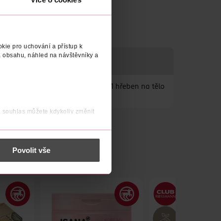
kie pro uchování a přístup k
 obsahu, náhled na návštěvníky a
 pořezání v citlivých oblastech + 1 hřeben na tělo
j souhlas můžete kdykoliv změnit
 nést osobní údaje.
Povolit vše