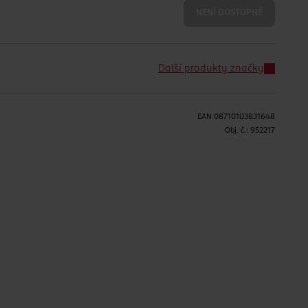
NENÍ DOSTUPNÉ
Další produkty značky
EAN
08710103831648
Obj. č.:
952217