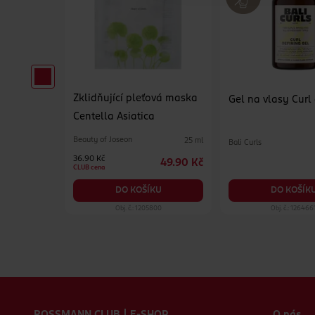
Zklidňující pleťová maska
pro muže
Gel na vlasy Curl
Centella Asiatica
Beauty of Joseon
25 ml
Bali Curls
65 ml
36.90 Kč
49.90 Kč
129 Kč
CLUB cena
KU
DO KOŠÍK
DO KOŠÍKU
99
Obj. č.: 1205800
Obj. č.: 126466
Zápatí webu