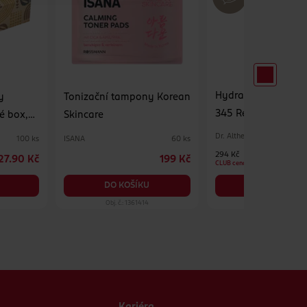
Hydratační pleťov
y
Tonizační tampony Korean
345 Relief Cream M
é box,
Skincare
Dr. Althea
ISANA
100 ks
60 ks
294 Kč
27.90 Kč
199 Kč
CLUB cena
DO KOŠÍKU
DO KOŠÍKU
Obj. č.: 1361414
Obj. č.: 1390575