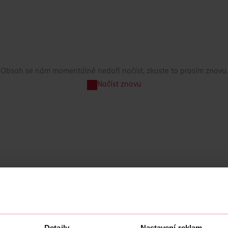
Obsah se nám momentálně nedaří načíst, zkuste to prosím znovu.
Načíst znovu
Detaily
Nastavení reklam