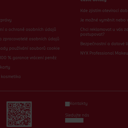
Časté dotazy
Kde zjistím otevírací do
zprávy
Je možné vyměnit nebo v
ní o ochraně osobních údajů
Chci reklamovat u vás 
postupovat?
 a zpracovatelé osobních údajů
Bezpečnostní a datové li
sady používání souborů cookie
NYX Professional Make
100 % garance vrácení peněz
karty
 kosmetika
Kontakty
Sledujte nás