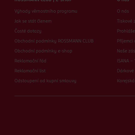
ROSSMANN CLUB | E-SHOP
O nás
Výhody věrnostního programu
O nás
Jak se stát členem
Tiskové 
Časté dotazy
Prohláše
Obchodní podmínky ROSSMANN CLUB
Příjemci
Obchodní podmínky e-shop
Naše zá
Reklamační řád
ISANA - 
Reklamační list
Dárkové 
Odstoupení od kupní smlouvy
Korejská