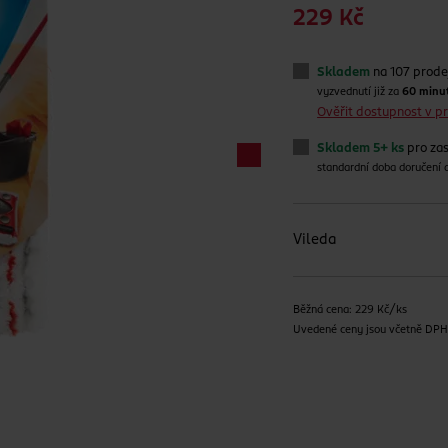
229 Kč
Skladem
na 107 prode
vyzvednutí již za
60 minu
Ověřit dostupnost v 
Skladem 5+ ks
pro zas
standardní doba doručení
Vileda
Běžná cena: 229 Kč/ks
Uvedené ceny jsou včetně DP