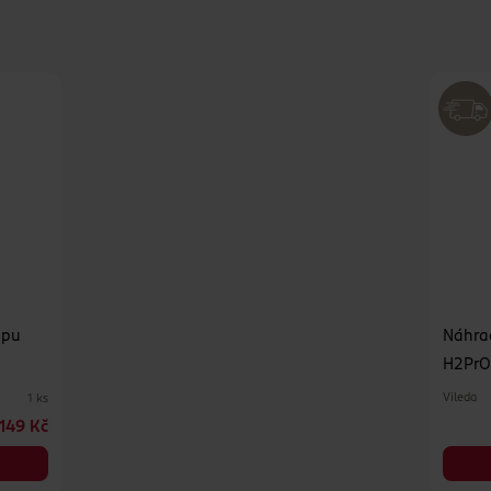
opu
Náhra
H2PrO
Vileda
1 ks
149 Kč