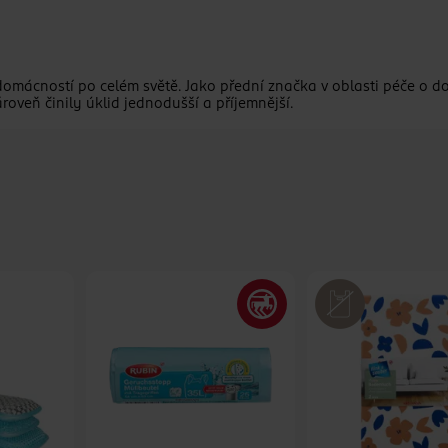
 domácností po celém světě. Jako přední značka v oblasti péče o 
oveň činily úklid jednodušší a příjemnější.