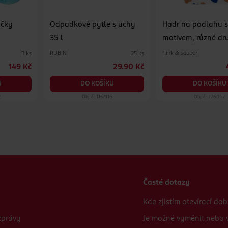
ičky
Odpadkové pytle s uchy
Hadr na podlahu 
35 l
motivem, různé dr
RUBIN
flink & sauber
3 ks
25 ks
149 Kč
29.90 Kč
U
DO KOŠÍKU
DO KOŠÍKU
2
Obj. č.: 1157116
Obj. č.: 776042
Časté dotazy
Kde zjistím otevírací do
zprávy
Je možné vyměnit nebo v