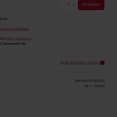
-
+
DO KOŠÍKU
jnách
t
prodejně ROSSMANN
lání
DPD, Zásilkovna
 do
3 pracovních dní
Další produkty značky
EAN
04023103201262
H
Obj. č.:
1245523