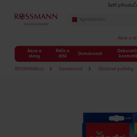
Přeskočit na hlavmní obsah
Šetři přírodu
Č
Akce a l
Akce a
Péče o
Dekorati
Domácnost
slevy
dítě
kosmeti
ROSSMANN.cz
Domácnost
Úklidové potřeby