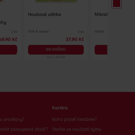
s
Houbová utěrka
Mikrohadřík Colors
uhy
flink & sauber
Vileda
2 ks
5 ks
49.90 Kč
37.90 Kč
DO KOŠÍKU
DO KOŠÍKU
Obj. č.: 388238
Obj. č.: 1237924
Kariéra
bu prodejny?
Koho právě hledáme?
rátit zakoupené zboží?
Staňte se součástí týmu