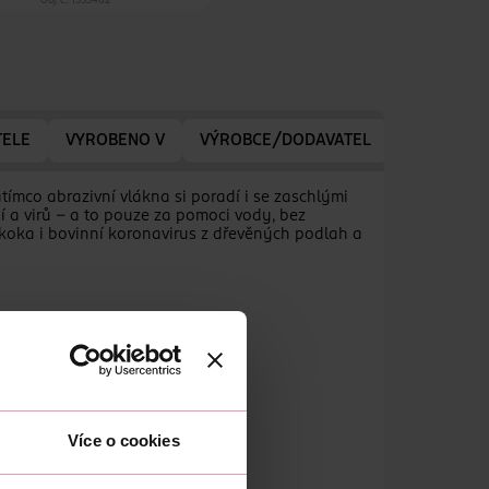
Obj. č.: 1555462
TELE
VYROBENO V
VÝROBCE/DODAVATEL
tímco abrazivní vlákna si poradí i se zaschlými
í a virů – a to pouze za pomoci vody, bez
ylokoka i bovinní koronavirus z dřevěných podlah a
Více o cookies