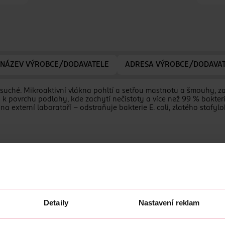
NÁZEV VÝROBCE/DODAVATELE
ADRESA VÝROBCE/DODAVA
e suché. Mikroaktivní vlákna pohltí a setřou mastnotu a šmouhy, za
 k povrchu podlahy, kde zachytí nečistoty a více než 99 % bakteri
ána externí laboratoří – odstraňuje bakterie E. coli, zlatého staf
hy
ami
Detaily
Nastavení reklam
ou