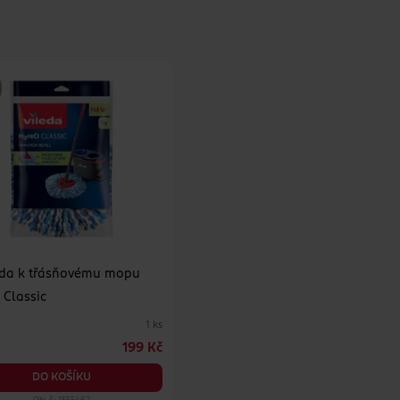
da k třásňovému mopu
 Classic
1 ks
199 Kč
DO KOŠÍKU