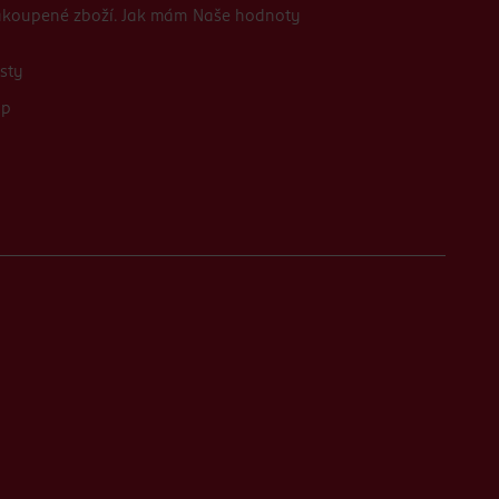
zakoupené zboží. Jak mám
Naše hodnoty
sty
up