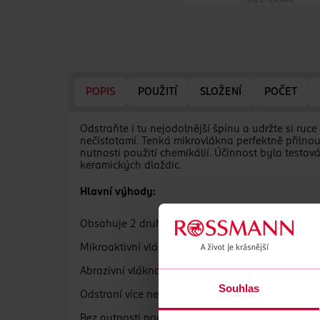
Obj. č.: 1245660
POPIS
POUŽITÍ
SLOŽENÍ
POČET
Odstraňte i tu nejodolnější špínu a udržte si ruc
nečistotami. Tenká mikrovlákna perfektně přilnou
nutnosti použití chemikálií. Účinnost byla testov
keramických dlaždic.
Hlavní výhody:
Obsahuje 2 druhy vláken pro efektivnější čištění
Mikroaktivní vlákna odstraňují mastnotu a šmou
Abrazivní vlákna si poradí se zaschlými nečistot
Souhlas
Odstraní více než 99 % bakterií a virů pouze vod
Bez nutnosti použití chemikálií