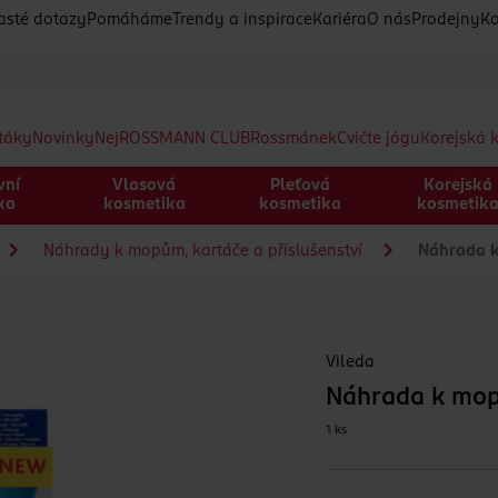
asté dotazy
Pomáháme
Trendy a inspirace
Kariéra
O nás
Prodejny
Ko
etáky
Novinky
Nej
ROSSMANN CLUB
Rossmánek
Cvičte jógu
Korejská 
vní
Vlasová
Pleťová
Korejská
ka
kosmetika
kosmetika
kosmetik
Náhrady k mopům, kartáče a příslušenství
Náhrada k
Vileda
Náhrada k mop
1 ks