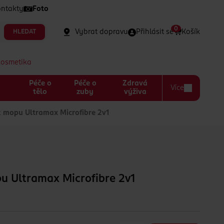
ntakty
Foto
0
Vybrat dopravu
Přihlásit se
Košík
HLEDAT
kosmetika
Péče o
Péče o
Zdravá
Více
a
tělo
zuby
výživa
 mopu Ultramax Microfibre 2v1
u Ultramax Microfibre 2v1