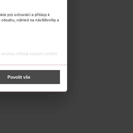
kie pro uchování a přístup k
 obsahu, náhled na návštěvníky a
j souhlas můžete kdykoliv změnit
 nést osobní údaje.
Povolit vše