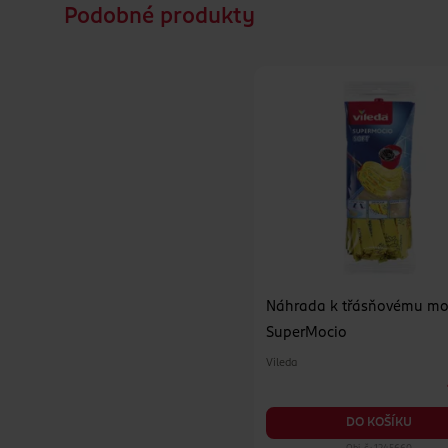
Podobné produkty
Náhrada k třásňovému m
SuperMocio
Vileda
DO KOŠÍKU