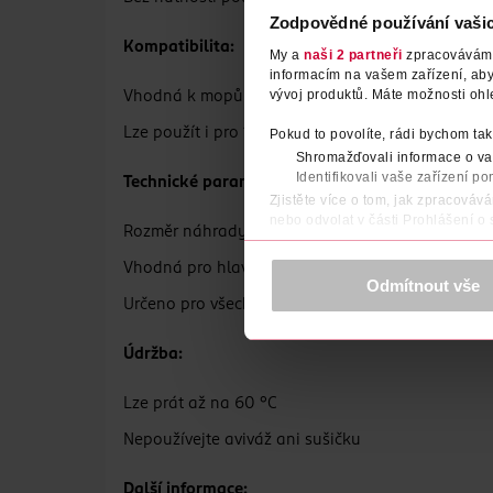
Zodpovědné používání vaši
Kompatibilita:
My a
naši 2 partneři
zpracováváme 
informacím na vašem zařízení, ab
vývoj produktů. Máte možnosti ohl
Vhodná k mopům Ultramax a Easy Wring Ultram
Lze použít i pro 1.2 Spray mop
Pokud to povolíte, rádi bychom tak
Shromažďovali informace o vaš
Identifikovali vaše zařízení po
Technické parametry:
Zjistěte více o tom, jak zpracováv
nebo odvolat v části Prohlášení o
Rozměr náhrady: 36 × 14 cm
K provozu stránek, personalizaci 
Vhodná pro hlavice: 34 × 10 cm
Více najdete v
prohlášení o ochra
Odmítnout vše
Určeno pro všechny tvrdé podlahy: PVC, plovoucí
Děkujeme za pochopení. >
více o 
Údržba:
Lze prát až na 60 °C
Nepoužívejte aviváž ani sušičku
Další informace: