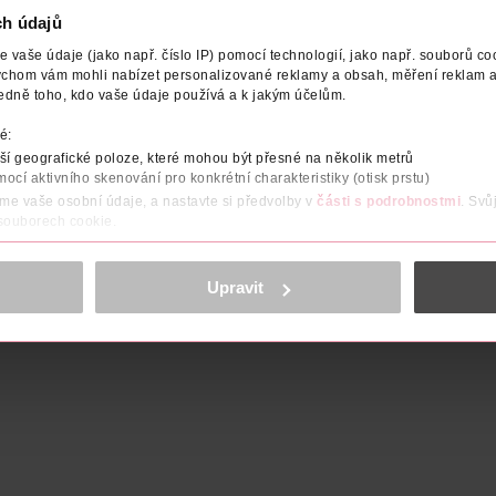
ch údajů
vaše údaje (jako např. číslo IP) pomocí technologií, jako např. souborů coo
ychom vám mohli nabízet personalizované reklamy a obsah, měření reklam a
edně toho, kdo vaše údaje používá a k jakým účelům.
at
é:
í geografické poloze, které mohou být přesné na několik metrů
mocí aktivního skenování pro konkrétní charakteristiky (otisk prstu)
áme vaše osobní údaje, a nastavte si předvolby v
části s podrobnostmi
. Svů
 souborech cookie.
obsahu a reklam, funkcí sociálních médií, analýze návštěvnosti, které mohou
ně osobních údajů.
Upravit
 podlahy, parkety, dlažba
cookies
<