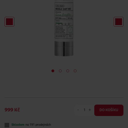
-
+
999 Kč
DO KOŠÍKU
Skladem
na 191 prodejnách