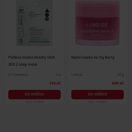
Pleťová maska Reedle Shot
Noční maska na rty Berry
300 2-step mask
VT Cosmetics
Laneige
4 g
20 g
139 Kč
499 Kč
DO KOŠÍKU
DO KOŠÍKU
Obj. č.: 1312805
Obj. č.: 1362954