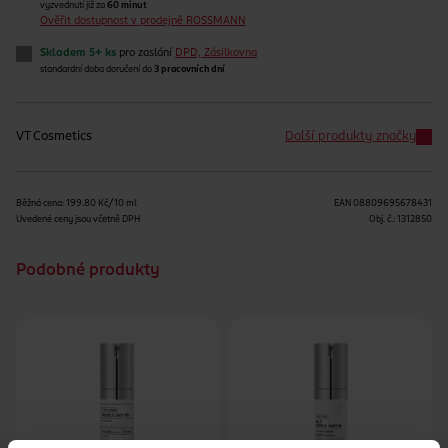
vyzvednutí již za
60 minut
Ověřit dostupnost v prodejně ROSSMANN
Skladem 5+ ks
pro zaslání
DPD, Zásilkovna
standardní doba doručení do
3 pracovních dní
VT Cosmetics
Další produkty značky
Běžná cena: 199.80 Kč/10 ml
EAN
08809695678431
Uvedené ceny jsou včetně DPH
Obj. č.:
1312850
Podobné produkty