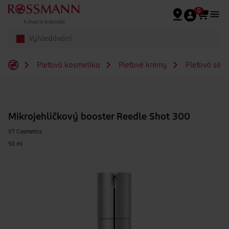
Přeskočit na hlavmní obsah
0
Pleťová kosmetika
Pleťové krémy
Pleťová séra
Mikrojehličkový booster Reedle Shot 300
VT Cosmetics
50 ml