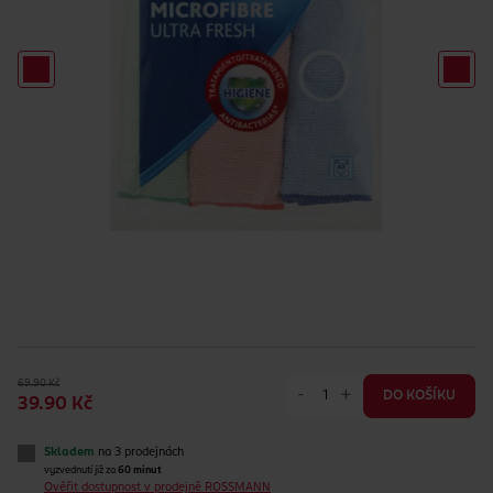
69.90 Kč
-
+
DO KOŠÍKU
39.90 Kč
Skladem
na 3 prodejnách
vyzvednutí již za
60 minut
Ověřit dostupnost v prodejně ROSSMANN