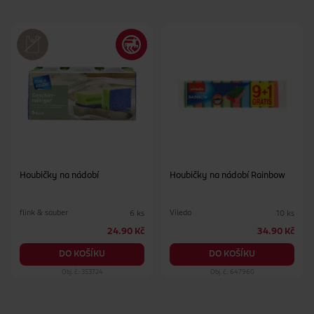
Rozměry hadříku: 30 × 30 cm.
Houbičky na nádobí
Houbičky na nádobí Rainbow
flink & sauber
Vileda
6 ks
10 ks
24.90 Kč
34.90 Kč
DO KOŠÍKU
DO KOŠÍKU
Obj. č.: 353724
Obj. č.: 647960