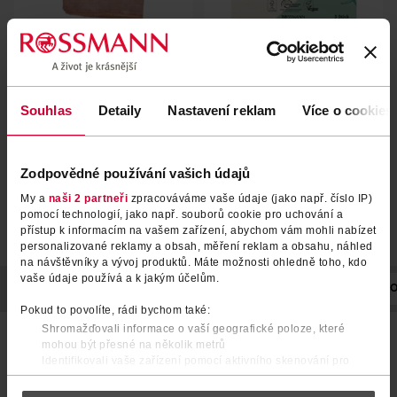
Hadr na podlahu z
Univerzální utěrky z
mikrovlákna
mikrovlákna
flink & sauber
eco Freude
1 ks
5 ks
Souhlas
Detaily
Nastavení reklam
Více o cookies
39.90 Kč
59.90 Kč
DO KOŠÍKU
DO KOŠÍKU
Zodpovědné používání vašich údajů
Obj. č.: 913706
Obj. č.: 1055337
My a
naši 2 partneři
zpracováváme vaše údaje (jako např. číslo IP)
pomocí technologií, jako např. souborů cookie pro uchování a
přístup k informacím na vašem zařízení, abychom vám mohli nabízet
personalizované reklamy a obsah, měření reklam a obsahu, náhled
na návštěvníky a vývoj produktů. Máte možnosti ohledně toho, kdo
vaše údaje používá a k jakým účelům.
POPIS
POUŽITÍ
SLOŽENÍ
POČET
NÁZEV VÝROBCE/DO
Pokud to povolíte, rádi bychom také:
Shromažďovali informace o vaší geografické poloze, které
Antibakteriální mikrohadřík z mikrovláken s antibakteriální
mohou být přesné na několik metrů
ochranou. Hadřík obsahuje ionty stříbra, které zabraňují
Identifikovali vaše zařízení pomocí aktivního skenování pro
růstu bakterií a tím i vzniku nepříjemného zápachu. Odstraní
konkrétní charakteristiky (otisk prstu)
více než 99% bakterií jen za pomoci vody. Tenká
mikrovlákna fyzicky perfektně přilnou k povrchu, kde zachytí
Zjistěte více o tom, jak zpracováváme vaše osobní údaje, a nastavte