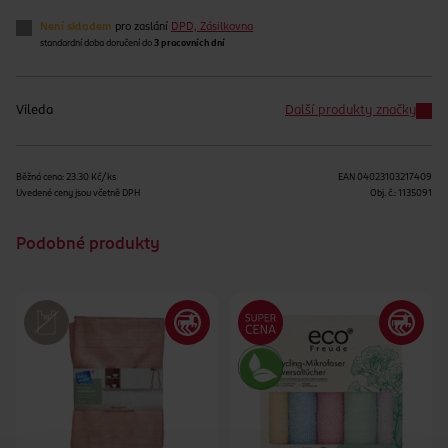
Není skladem
pro zaslání
DPD, Zásilkovna
standardní doba doručení do
3 pracovních dní
Vileda
Další produkty značky
Běžná cena: 23.30 Kč/ks
EAN
04023103217409
Uvedené ceny jsou včetně DPH
Obj. č.:
1135091
Podobné produkty