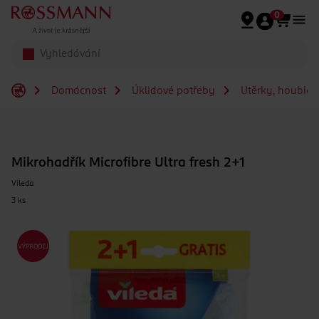
Přeskočit na hlavmní obsah
0
Domácnost
Úklidové potřeby
Utěrky, houbičk
Mikrohadřík Microfibre Ultra fresh 2+1
Vileda
3 ks