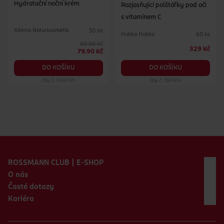
Hydratační noční krém
Rozjasňující polštářky pod oči
s vitamínem C
Alterra Naturkosmetik
50 ml
Holika Holika
60 ks
89.90 Kč
329 Kč
79.90 Kč
DO KOŠÍKU
DO KOŠÍKU
Obj. č.: 1050769
Obj. č.: 1341614
Zápatí webu
ROSSMANN CLUB | E-SHOP
O nás
Časté dotazy
Kariéra