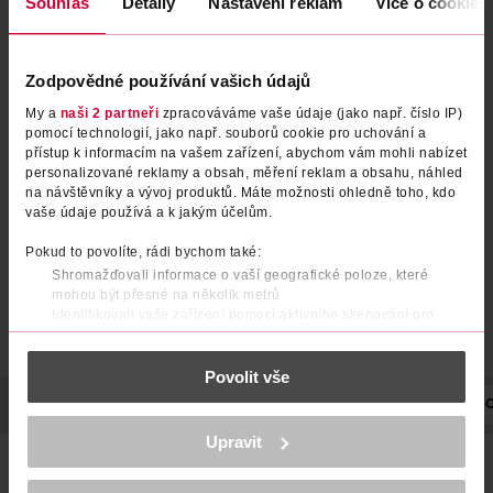
Souhlas
Detaily
Nastavení reklam
Více o cookies
Zodpovědné používání vašich údajů
Gelová micelární voda Pure
Micelární čisticí voda s
My a
naši 2 partneři
zpracováváme vaše údaje (jako např. číslo IP)
Active s aktivním uhlím
kyselinou salicylovou
pomocí technologií, jako např. souborů cookie pro uchování a
přístup k informacím na vašem zařízení, abychom vám mohli nabízet
Garnier
Garnier
400 ml
400 ml
personalizované reklamy a obsah, měření reklam a obsahu, náhled
na návštěvníky a vývoj produktů. Máte možnosti ohledně toho, kdo
99.90 Kč
99.90 Kč
vaše údaje používá a k jakým účelům.
DO KOŠÍKU
DO KOŠÍKU
Pokud to povolíte, rádi bychom také:
Obj. č.: 1188516
Obj. č.: 1378146
Shromažďovali informace o vaší geografické poloze, které
mohou být přesné na několik metrů
Identifikovali vaše zařízení pomocí aktivního skenování pro
konkrétní charakteristiky (otisk prstu)
Zjistěte více o tom, jak zpracováváme vaše osobní údaje, a nastavte
Povolit vše
si předvolby v
části s podrobnostmi
. Svůj souhlas můžete kdykoliv
změnit nebo odvolat v části Prohlášení o souborech cookie.
POPIS
POUŽITÍ
SLOŽENÍ
OBJEM
NÁZEV VÝROBCE/DO
K provozu stránek, personalizaci obsahu a reklam, funkcí sociálních
Upravit
médií, analýze návštěvnosti, které mohou nést osobní údaje.
Micelární voda 3v1 čistí pleť, odstraňuje make-up a zmatňuje
Více najdete v
prohlášení o ochraně osobních údajů.
jedním tahem. Obsahuje micely aktivní částice, které na sebe