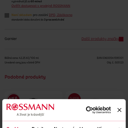
vyzvednutí již za
60 minut
Ověřit dostupnost v prodejně ROSSMANN
Není skladem
pro zaslání
DPD, Zásilkovna
standardní doba doručení do
3 pracovních dní
Garnier
Další produkty značky
Běžná cena: 42.25 Kč/100 ml
EAN
03600541595101
Uvedené ceny jsou včetně DPH
Obj. č.:
505123
Podobné produkty