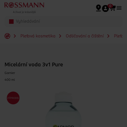
Přeskočit na hlavmní obsah
0
Pleťová kosmetika
Odličování a čištění
Pleťov
Micelární voda 3v1 Pure
Garnier
400 ml