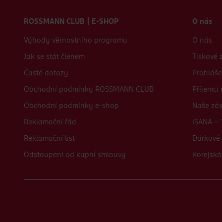
Zápatí webu
ROSSMANN CLUB | E-SHOP
O nás
Výhody věrnostního programu
O nás
Jak se stát členem
Tiskové 
Časté dotazy
Prohláše
Obchodní podmínky ROSSMANN CLUB
Příjemci
Obchodní podmínky e-shop
Naše zá
Reklamační řád
ISANA - 
Reklamační list
Dárkové 
Odstoupení od kupní smlouvy
Korejská