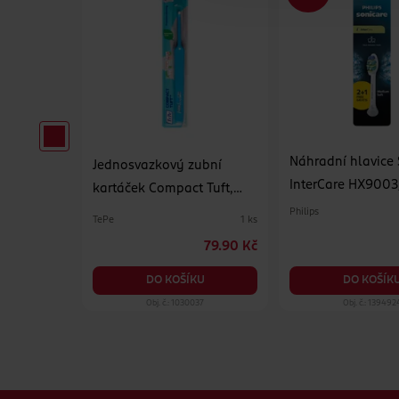
Náhradní hlavice 
 zubnímu
Jednosvazkový zubní
InterCare HX900
kartáček Compact Tuft,
různé druhy
Philips
TePe
500 ml
1 ks
34.90 Kč
79.90 Kč
KU
DO KOŠÍKU
DO KOŠÍK
25
Obj. č.: 1030037
Obj. č.: 139492