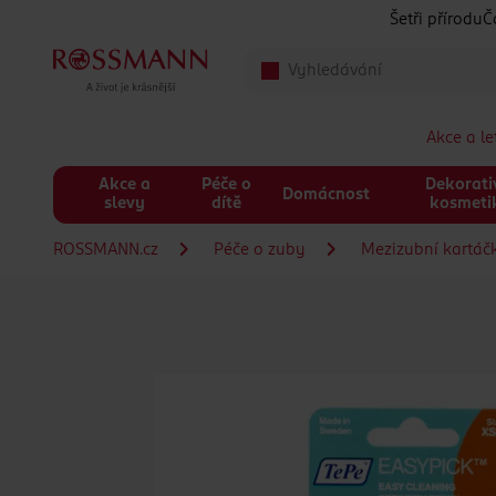
Přeskočit na hlavmní obsah
Šetři přírodu
Č
Akce a l
Akce a
Péče o
Dekorati
Domácnost
slevy
dítě
kosmeti
ROSSMANN.cz
Péče o zuby
Mezizubní kartáčk