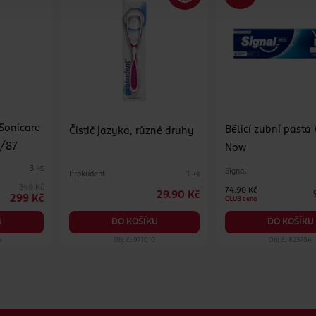
Sonicare
Bělicí zubní pasta
Čistič jazyka, různé druhy
3/87
Now
3 ks
Signal
Prokudent
1 ks
349 Kč
74.90 Kč
29.90 Kč
299 Kč
CLUB cena
DO KOŠÍKU
U
DO KOŠÍKU
4
Obj. č.: 971010
Obj. č.: 823784