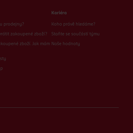
Kariéra
bu prodejny?
Koho právě hledáme?
rátit zakoupené zboží?
Staňte se součástí týmu
zakoupené zboží. Jak mám
Naše hodnoty
sty
up