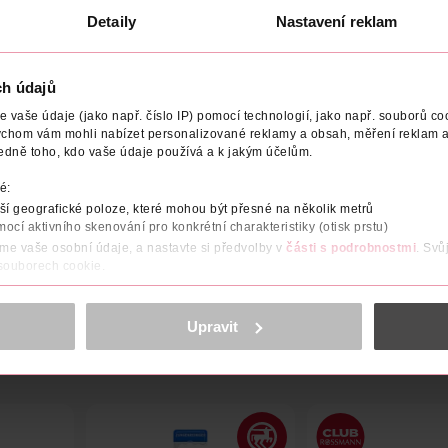
Detaily
Nastavení reklam
ch údajů
BCE/DODAVATEL
POČET
NÁZEV VÝROBCE/DODAVATELE
vaše údaje (jako např. číslo IP) pomocí technologií, jako např. souborů coo
ychom vám mohli nabízet personalizované reklamy a obsah, měření reklam a
edně toho, kdo vaše údaje používá a k jakým účelům.
ombinace výhod párátka a mezizubního kartáčku ideální na cesty
eť unikátní lamely vyčistí širokou plochu mezizuzubního povrchu kó
é:
sobník na 6 ks součástí balení
í geografické poloze, které mohou být přesné na několik metrů
mocí aktivního skenování pro konkrétní charakteristiky (otisk prstu)
 mezizubního kartáčku pro dokonalé, snadné a rychlé vyčištění v
áme vaše osobní údaje, a nastavte si předvolby v
části s podrobnostmi
. Svů
 souborech cookie.
obsahu a reklam, funkcí sociálních médií, analýze návštěvnosti, které mohou
ně osobních údajů.
Upravit
cookies
<