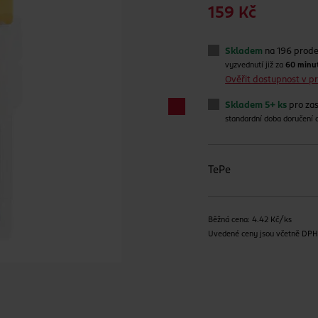
159 Kč
Skladem
na 196 prod
vyzvednutí již za
60 minu
Ověřit dostupnost v 
Skladem 5+ ks
pro zas
standardní doba doručení
TePe
Běžná cena: 4.42 Kč/ks
Uvedené ceny jsou včetně DP