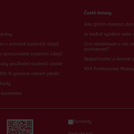
Časté dotazy
Kde zjistím otevírací do
zprávy
Je možné vyměnit nebo v
ní o ochraně osobních údajů
Chci reklamovat u vás 
postupovat?
 a zpracovatelé osobních údajů
Bezpečnostní a datové li
sady používání souborů cookie
NYX Professional Make
100 % garance vrácení peněz
karty
 kosmetika
Kontakty