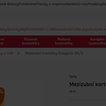
asté dotazy
Pomáháme
Trendy a inspirace
Kariéra
O nás
Prodejny
Ko
etáky
Novinky
Nej
ROSSMANN CLUB
Rossmánek
Cvičte jógu
Korejská 
vní
Vlasová
Pleťová
Korejská
ka
kosmetika
kosmetika
kosmetik
y a nitě
Mezizubní kartáčky Easypick XS/S
TePe
Mezizubní kar
36 ks