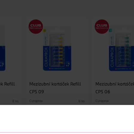
k Refill
Mezizubní kartáček Refill
Mezizubní kartáček
CPS 09
CPS 06
Curaprox
Curaprox
8 ks
8 ks
199 Kč
199 Kč
239 Kč
239 Kč
CLUB cena
CLUB cena
U
DO KOŠÍKU
DO KOŠÍKU
3
Obj. č.: 994286
Obj. č.: 994255