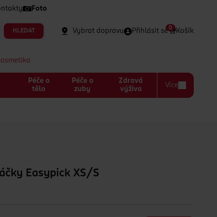
ntakty
Foto
0
Vybrat dopravu
Přihlásit se
Košík
HLEDAT
kosmetika
Péče o
Péče o
Zdravá
Více
a
tělo
zuby
výživa
táčky Easypick XS/S