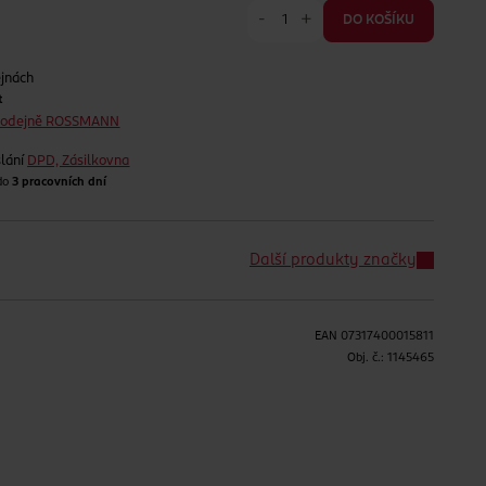
-
+
DO KOŠÍKU
ejnách
t
prodejně ROSSMANN
lání
DPD, Zásilkovna
 do
3 pracovních dní
Další produkty značky
EAN
07317400015811
H
Obj. č.:
1145465