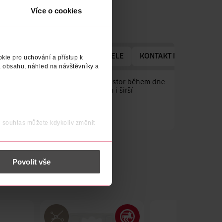
Více o cookies
ADRESA VÝROBCE/DODAVATELE
KONTAKT NA VÝROBCE
kie pro uchování a přístup k
 obsahu, náhled na návštěvníky a
 nebo pro čištění mezizubních prostor během dne
nický tvar umožní čištění uzších i širší
elmi úzkých prostor mezi zuby.
j souhlas můžete kdykoliv změnit
 nést osobní údaje.
Povolit vše