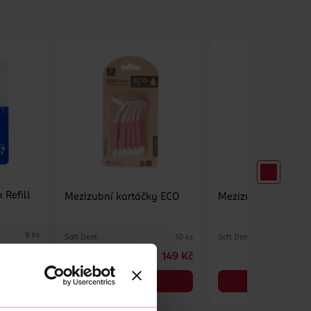
 Refill
Mezizubní kartáčky ECO
Mezizubní kartáčk
8 ks
Soft Dent
Soft Dent
10 ks
239 Kč
149 Kč
DO KOŠÍKU
DO KOŠÍKU
Obj. č.: 1060614
Obj. č.: 1060621