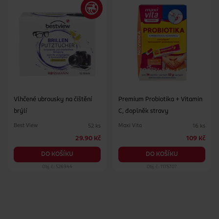
Vlhčené ubrousky na čištění
Premium Probiotika + Vitamin
brýlí
C, doplněk stravy
Best View
Maxi Vita
52 ks
16 ks
29.90 Kč
109 Kč
DO KOŠÍKU
DO KOŠÍKU
Obj. č.: 526944
Obj. č.: 1175707