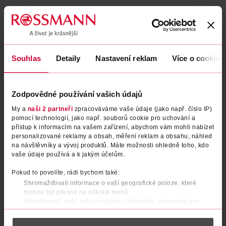
Souhlas
Detaily
Nastavení reklam
Více o cookies
Zodpovědné používání vašich údajů
My a
naši 2 partneři
zpracováváme vaše údaje (jako např. číslo IP)
pomocí technologií, jako např. souborů cookie pro uchování a
Měsíční kontaktní čočky
Měsíční kontaktní čočky
přístup k informacím na vašem zařízení, abychom vám mohli nabízet
personalizované reklamy a obsah, měření reklam a obsahu, náhled
Premium -2,25
Premium -2,75
na návštěvníky a vývoj produktů. Máte možnosti ohledně toho, kdo
Best View
Best View
1 ks
1 ks
vaše údaje používá a k jakým účelům.
139 Kč
139 Kč
Pokud to povolíte, rádi bychom také:
DO KOŠÍKU
DO KOŠÍKU
Shromažďovali informace o vaší geografické poloze, které
mohou být přesné na několik metrů
Obj. č.: 978774
Obj. č.: 978705
Identifikovali vaše zařízení pomocí aktivního skenování pro
konkrétní charakteristiky (otisk prstu)
Zjistěte více o tom, jak zpracováváme vaše osobní údaje, a nastavte