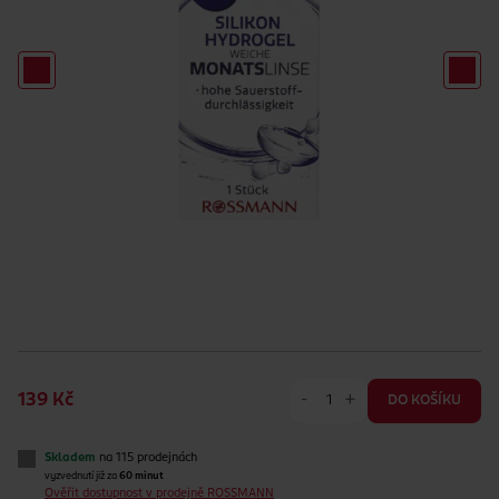
-
+
139 Kč
DO KOŠÍKU
Skladem
na 115 prodejnách
vyzvednutí již za
60 minut
Ověřit dostupnost v prodejně ROSSMANN