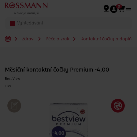
Přeskočit na hlavmní obsah
0
Zdraví
Péče o zrak
Kontaktní čočky a doplňky
Měsíční kontaktní čočky Premium -4,00
Best View
1 ks