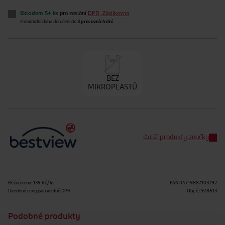
Skladem 5+ ks
pro zaslání
DPD, Zásilkovna
standardní doba doručení do
3 pracovních dní
BEZ
MIKROPLASTŮ
Další produkty značky
Běžná cena: 139 Kč/ks
EAN
04719887103792
Uvedené ceny jsou včetně DPH
Obj. č.:
978613
Podobné produkty