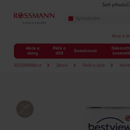
Přeskočit na hlavmní obsah
Šetři přírodu
Č
Akce a l
Akce a
Péče o
Dekorati
Domácnost
slevy
dítě
kosmeti
ROSSMANN.cz
Zdraví
Péče o zrak
Kont