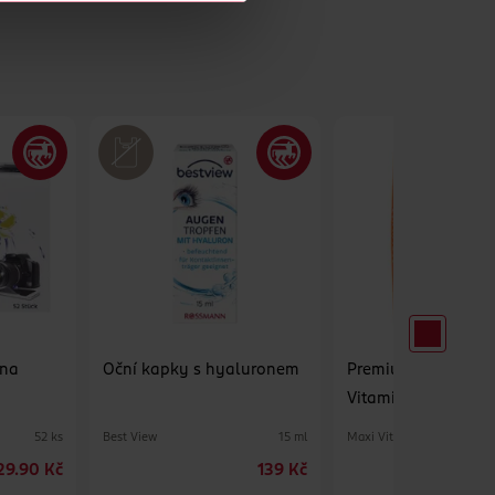
 na
Oční kapky s hyaluronem
Premium Probiotika
Vitamin C, doplněk
Best View
Maxi Vita
52 ks
15 ml
29.90 Kč
139 Kč