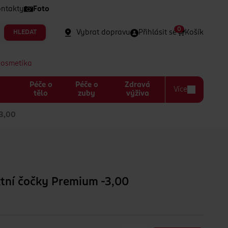
ntakty
Foto
0
Vybrat dopravu
Přihlásit se
Košík
HLEDAT
kosmetika
Péče o
Péče o
Zdravá
Více
a
tělo
zuby
výživa
-3,00
tní čočky Premium -3,00