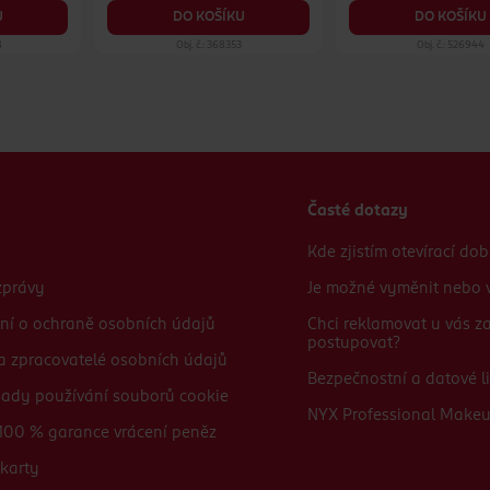
DO KOŠÍKU
U
DO KOŠÍKU
8
Obj. č.: 368353
Obj. č.: 526944
Časté dotazy
Kde zjistím otevírací do
zprávy
Je možné vyměnit nebo v
ní o ochraně osobních údajů
Chci reklamovat u vás 
postupovat?
 a zpracovatelé osobních údajů
Bezpečnostní a datové li
sady používání souborů cookie
NYX Professional Make
100 % garance vrácení peněz
karty