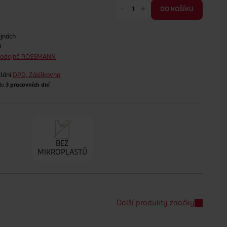
-
+
DO KOŠÍKU
ejnách
t
prodejně ROSSMANN
lání
DPD, Zásilkovna
 do
3 pracovních dní
BEZ
MIKROPLASTŮ
Další produkty značky