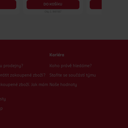
DO KOŠÍKU
DO KOŠÍKU
Obj. č.: 981187
Obj. č.: 1175707
Kariéra
bu prodejny?
Koho právě hledáme?
rátit zakoupené zboží?
Staňte se součástí týmu
zakoupené zboží. Jak mám
Naše hodnoty
sty
up