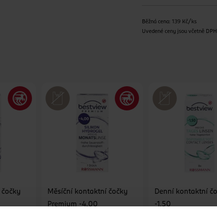
Běžná cena: 139 Kč/ks
Uvedené ceny jsou včetně DP
 čočky
Měsíční kontaktní čočky
Denní kontaktní č
Premium -4,00
-1,50