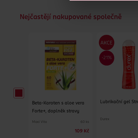
Nejčastějí nakupované společně
Lubrikační gel St
 emulze
Beta-Karoten s aloe vera
Forte+, doplněk stravy
Durex
Maxi Vita
210 ml
60 ks
129 Kč
109 Kč