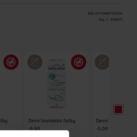
EAN
04719887103754
H
Obj. č.:
978675
očky
Denní kontaktní čočky
Denní kontaktní čo
-5,50
-5,00