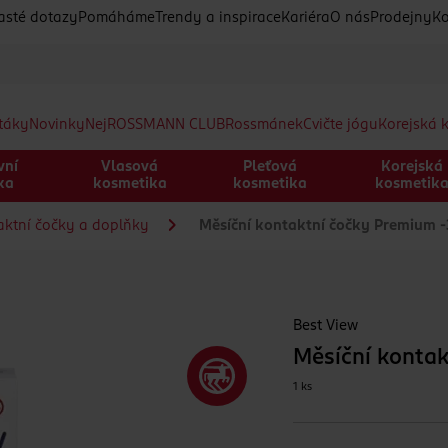
asté dotazy
Pomáháme
Trendy a inspirace
Kariéra
O nás
Prodejny
Ko
etáky
Novinky
Nej
ROSSMANN CLUB
Rossmánek
Cvičte jógu
Korejská 
vní
Vlasová
Pleťová
Korejská
ka
kosmetika
kosmetika
kosmetik
aktní čočky a doplňky
Měsíční kontaktní čočky Premium 
Best View
Měsíční kontak
1 ks