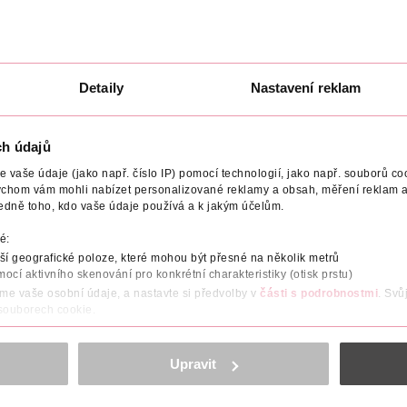
Best View
Best View
1 ks
1 ks
139 Kč
139 Kč
U
DO KOŠÍKU
DO KOŠÍKU
5
Obj. č.: 978613
Obj. č.: 978484
Detaily
Nastavení reklam
ch údajů
vaše údaje (jako např. číslo IP) pomocí technologií, jako např. souborů coo
ychom vám mohli nabízet personalizované reklamy a obsah, měření reklam a
edně toho, kdo vaše údaje používá a k jakým účelům.
T
VYROBENO V
VÝROBCE/DODAVATEL
é:
sou obzvlášť dobře snášené. Díky materiálu, který velmi dobře pro
í geografické poloze, které mohou být přesné na několik metrů
c. Okraje čočky zajišťují pohodlí při nošení a umožňují optimální 
mocí aktivního skenování pro konkrétní charakteristiky (otisk prstu)
áme vaše osobní údaje, a nastavte si předvolby v
části s podrobnostmi
. Svů
 souborech cookie.
obsahu a reklam, funkcí sociálních médií, analýze návštěvnosti, které mohou
o osoby starší 15 let.
ně osobních údajů.
Upravit
cookies
<