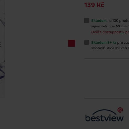
139 Kč
Skladem
na 100 prod
vyzvednutí již za
60 minu
Ověřit dostupnost v 
Skladem 5+ ks
pro zas
standardní doba doručení