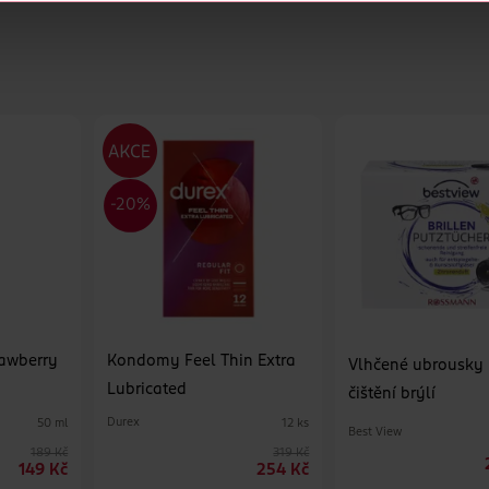
rawberry
Kondomy Feel Thin Extra
Vlhčené ubrousky
Lubricated
čištění brýlí
Durex
50 ml
12 ks
Best View
189 Kč
319 Kč
149 Kč
254 Kč