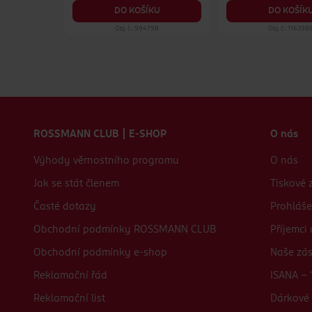
KU
DO KOŠÍKU
DO KOŠÍK
72
Obj. č.: 994798
Obj. č.: 116398
Zápatí webu
ROSSMANN CLUB | E-SHOP
O nás
Výhody věrnostního programu
O nás
Jak se stát členem
Tiskové 
Časté dotazy
Prohláše
Obchodní podmínky ROSSMANN CLUB
Příjemci
Obchodní podmínky e-shop
Naše zá
Reklamační řád
ISANA - 
Reklamační list
Dárkové 