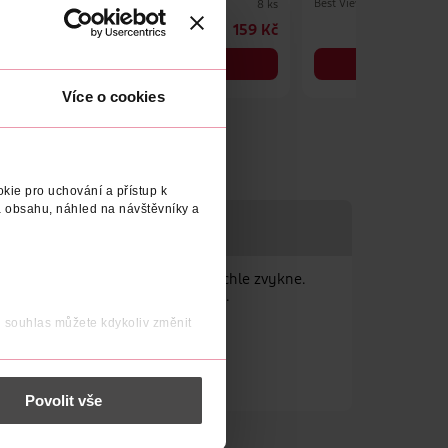
Best View
Best View
8 ks
8 ks
159 Kč
159 Kč
DO KOŠÍKU
DO KOŠÍKU
Obj. č.: 978545
Obj. č.: 978552
Více o cookies
kie pro uchování a přístup k
 obsahu, náhled na návštěvníky a
pouští kyslík, si oko na čočky rychle zvykne.
ostrost vidění i při okraji čočky.
j souhlas můžete kdykoliv změnit
 nést osobní údaje.
Povolit vše