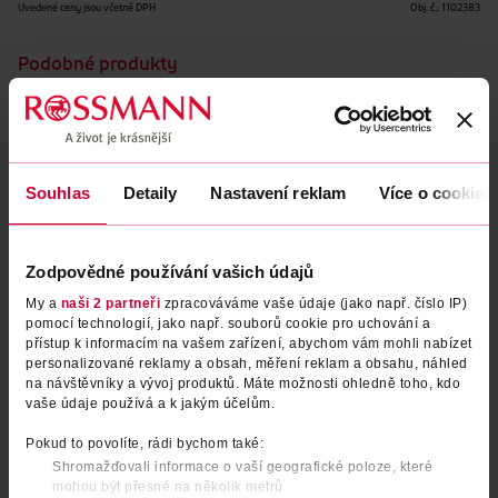
Uvedené ceny jsou včetně DPH
Obj. č.:
1102383
Podobné produkty
Souhlas
Detaily
Nastavení reklam
Více o cookies
Zodpovědné používání vašich údajů
My a
naši 2 partneři
zpracováváme vaše údaje (jako např. číslo IP)
pomocí technologií, jako např. souborů cookie pro uchování a
přístup k informacím na vašem zařízení, abychom vám mohli nabízet
Menstruační kalhotky Hipster
Menstruační kalhotky Hipster
personalizované reklamy a obsah, měření reklam a obsahu, náhled
na návštěvníky a vývoj produktů. Máte možnosti ohledně toho, kdo
S
XL
vaše údaje používá a k jakým účelům.
facelle
facelle
1 ks
1 ks
Pokud to povolíte, rádi bychom také:
299 Kč
299 Kč
Shromažďovali informace o vaší geografické poloze, které
DO KOŠÍKU
DO KOŠÍKU
mohou být přesné na několik metrů