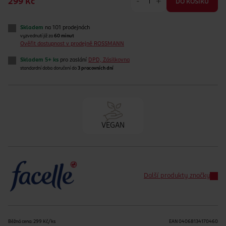
-
+
299 Kč
DO KOŠÍKU
Skladem
na 101 prodejnách
vyzvednutí již za
60 minut
Ověřit dostupnost v prodejně ROSSMANN
Skladem 5+ ks
pro zaslání
DPD, Zásilkovna
standardní doba doručení do
3 pracovních dní
VEGAN
Další produkty značky
Běžná cena: 299 Kč/ks
EAN
04068134170460