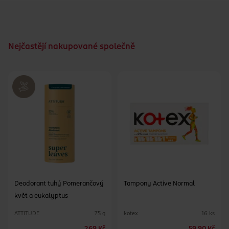
pro silnou menstruaci také v kombinaci s
tampony/menstruačními kalíšky
organická bavlna (certifikovaná GOTS)
omyvatelné a šetrné k životnímu prostředí
Nejčastějí nakupované společně
vydrží až 60 praní
bez vůně
lze prát při 30 °C
veganské
Deodorant tuhý Pomerančový
Tampony Active Normal
květ a eukalyptus
ATTITUDE
kotex
75 g
16 ks
269 Kč
59.90 Kč