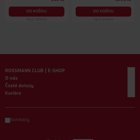
DO KOŠÍKU
DO KOŠÍKU
Obj. č.: 1379402
Obj. č.: 640343
Zápatí webu
ROSSMANN CLUB | E-SHOP
O nás
Časté dotazy
Kariéra
Kontakty