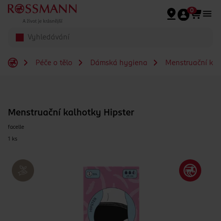
Přeskočit na hlavmní obsah
0
Péče o tělo
Dámská hygiena
Menstruační kal
Menstruační kalhotky Hipster
facelle
1 ks