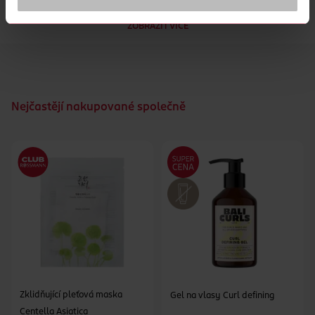
vydrží až 72 hodin.
jedinečnou technologii značky Pantene, která do přípravku
uvolňuje miliony živin
ZOBRAZIT VÍCE
O 100 % HEBČÍ VLASY PO 1 POUŽITÍ: Promíchejte v rukou a
vmasírujte, aby se rozpustily perličky Pantene Pro-V Nutri
Pearls, které zvyšují hebkost a lesk. Zapracujte do konečků a
sledujte, jak se rozpouští do vlasů a zanechává je
hydratované a zářivé
Nejčastějí nakupované společně
NAVRŽENA ODBORNÍKY: Naše jedinečné inovativní složení
vlasové péče je výsledkem 75 let vědeckého výzkumu v
oblasti Pro-V. Bylo certifikováno institutem Swiss Vitamin
Institute, světově uznávanou autoritou v oblasti účinnosti
vitamínů
72HODINOVÁ HYDRATAČNÍ KÚRA: Doplňte svou pravidelnou
péči tak, abyste pomocí šamponu a kondicionéru Molecular
Hydra Glow získali neodolatelně hladké vlasy
Zklidňující pleťová maska
Gel na vlasy Curl defining
Centella Asiatica