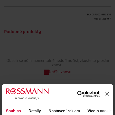
EAN
08700216173346
Obj. č.:
1229967
Podobné produkty
Obsah se nám momentálně nedaří načíst, zkuste to prosím
znovu.
Načíst znovu
Souhlas
Detaily
Nastavení reklam
Více o cookies