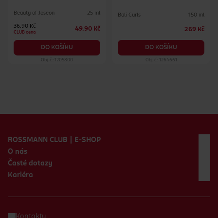
Beauty of Joseon
25 ml
Bali Curls
150 ml
36.90 Kč
49.90 Kč
269 Kč
CLUB cena
DO KOŠÍKU
DO KOŠÍKU
Obj. č.: 1205800
Obj. č.: 1264661
Zápatí webu
ROSSMANN CLUB | E-SHOP
O nás
Časté dotazy
Kariéra
Kontakty