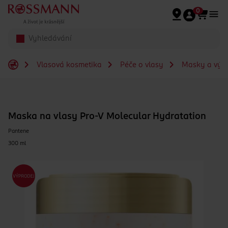
Přeskočit na hlavmní obsah
0
Vlasová kosmetika
Péče o vlasy
Masky a výži
Maska na vlasy Pro-V Molecular Hydratation
Pantene
300 ml