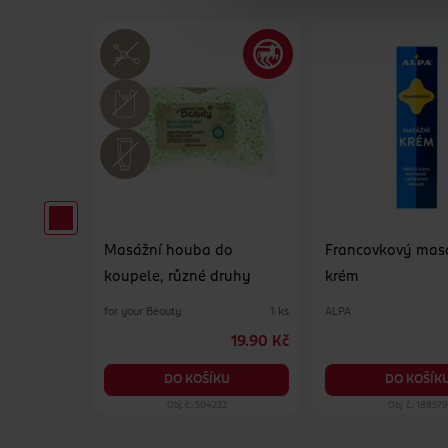
vrdlé
Masážní houba do
Francovkový mas
koupele, různé druhy
krém
for your Beauty
ALPA
75 ml
1 ks
49.90 Kč
19.90 Kč
KU
DO KOŠÍKU
DO KOŠÍK
33
Obj. č.: 504232
Obj. č.: 188579