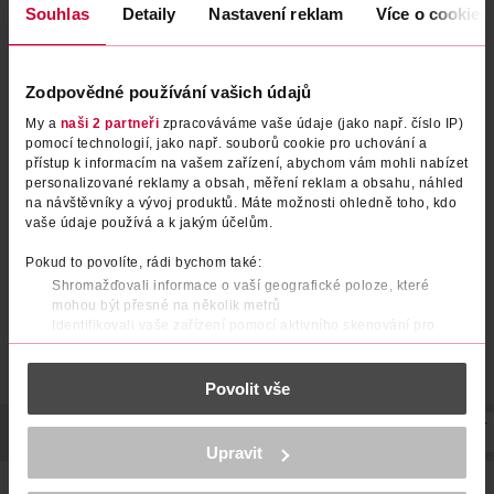
Souhlas
Detaily
Nastavení reklam
Více o cookies
Zodpovědné používání vašich údajů
My a
naši 2 partneři
zpracováváme vaše údaje (jako např. číslo IP)
Tablety pro ženy od A až po
Vitamins & Minerals, doplněk
pomocí technologií, jako např. souborů cookie pro uchování a
Železo, doplněk stravy
stravy
přístup k informacím na vašem zařízení, abychom vám mohli nabízet
personalizované reklamy a obsah, měření reklam a obsahu, náhled
Centrum
Elasti-Q
30 ks
30 ks
na návštěvníky a vývoj produktů. Máte možnosti ohledně toho, kdo
vaše údaje používá a k jakým účelům.
299 Kč
219 Kč
Pokud to povolíte, rádi bychom také:
DO KOŠÍKU
DO KOŠÍKU
Shromažďovali informace o vaší geografické poloze, které
Obj. č.: 1080193
Obj. č.: 1230574
mohou být přesné na několik metrů
Identifikovali vaše zařízení pomocí aktivního skenování pro
konkrétní charakteristiky (otisk prstu)
Zjistěte více o tom, jak zpracováváme vaše osobní údaje, a nastavte
Povolit vše
si předvolby v
části s podrobnostmi
. Svůj souhlas můžete kdykoliv
změnit nebo odvolat v části Prohlášení o souborech cookie.
POPIS
POUŽITÍ
SLOŽENÍ
SKLADOVÁNÍ
UPOZORNĚNÍ
K provozu stránek, personalizaci obsahu a reklam, funkcí sociálních
Upravit
médií, analýze návštěvnosti, které mohou nést osobní údaje.
Více najdete v
prohlášení o ochraně osobních údajů.
Přípravek pro ženy plánující těhotenství, těhotné i kojící.