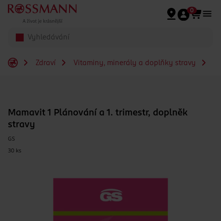
Přeskočit na hlavmní obsah
0
Zdraví
Vitaminy, minerály a doplňky stravy
Ma
Mamavit 1 Plánování a 1. trimestr, doplněk
stravy
GS
30 ks