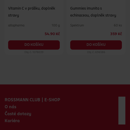
Vitamin C v prášku, doplněk
Gummies imunita s
stravy
echinaceou, doplněk stravy
altapharma
Spektrum
100 g
60 ks
54.90 Kč
359 Kč
DO KOŠÍKU
DO KOŠÍKU
Obj. č.: 1078039
Obj. č.: 696586
Zápatí webu
ROSSMANN CLUB | E-SHOP
O nás
Časté dotazy
Kariéra