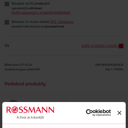
Skladem
na 92 prodejnách
vyzvednutí již za
60 minut
Ověřit dostupnost v prodejně ROSSMANN
Skladem 5+ ks
pro zaslání
DPD, Zásilkovna
standardní doba doručení do
3 pracovních dní
GS
Další produkty značky
Běžná cena: 6.97 Kč/ks
EAN
08595693300626
Uvedené ceny jsou včetně DPH
Obj. č.:
1133394
Podobné produkty