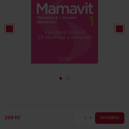
-
+
209 Kč
DO KOŠÍKU