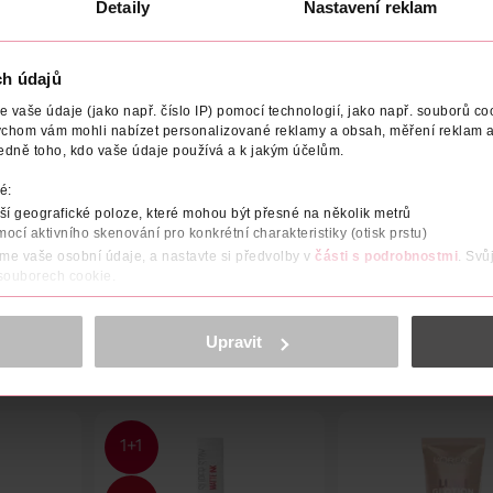
Detaily
Nastavení reklam
ch údajů
vaše údaje (jako např. číslo IP) pomocí technologií, jako např. souborů coo
ychom vám mohli nabízet personalizované reklamy a obsah, měření reklam a
edně toho, kdo vaše údaje používá a k jakým účelům.
YTÍ
EFEKT
POČET
NÁZEV VÝROBCE/DODAVATELE
é:
svůj unikátní podtón a texturu – najděte jí konečně přesně padn
í geografické poloze, které mohou být přesné na několik metrů
ši pleť dokonale sjednotí, projasní a přirozeně zakryje všechny je
mocí aktivního skenování pro konkrétní charakteristiky (otisk prstu)
áme vaše osobní údaje, a nastavte si předvolby v
části s podrobnostmi
. Svů
 souborech cookie.
obsahu a reklam, funkcí sociálních médií, analýze návštěvnosti, které mohou
ně osobních údajů.
Upravit
cookies
<