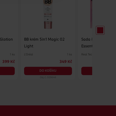
Glotion
BB krém 5in1 Magic 02
Sada štětců Everyd
Light
Essentials
L'Oréal
Real Techniques
1 ks
1 ks
399 Kč
349 Kč
DO KOŠÍKU
DO KOŠÍKU
Obj. č.: 929646
Obj. č.: 941716