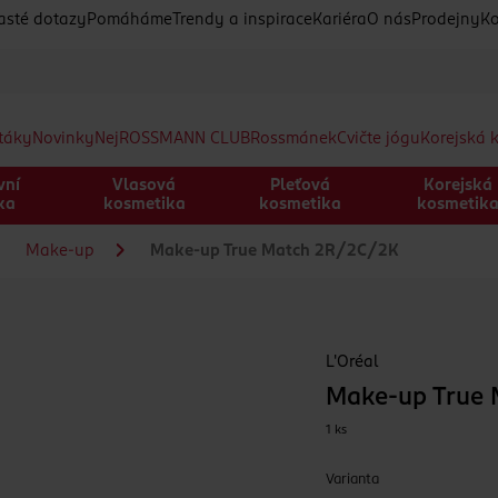
asté dotazy
Pomáháme
Trendy a inspirace
Kariéra
O nás
Prodejny
Ko
etáky
Novinky
Nej
ROSSMANN CLUB
Rossmánek
Cvičte jógu
Korejská 
vní
Vlasová
Pleťová
Korejská
ka
kosmetika
kosmetika
kosmetik
Make-up
Make-up True Match 2R/2C/2K
L'Oréal
Make-up True
1 ks
Varianta