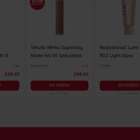
p
Tekutá rtěnka Superstay
Rozjasňovač Lumi 
h It
Matte Ink 65 Seductress
902 Light Glow
Maybelline
L'Oréal
1 ks
5 ml
339 Kč
299 Kč
U
DO KOŠÍKU
DO KOŠÍKU
Obj. č.: 701020
Obj. č.: 1259780