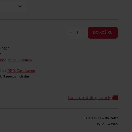
-
+
DO KOŠÍKU
ejnách
t
prodejně ROSSMANN
lání
DPD, Zásilkovna
 do
3 pracovních dní
Další produkty značky
EAN
03600522862482
H
Obj. č.:
543965