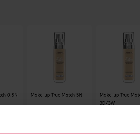
tch 0.5N
Make-up True Match 5N
Make-up True Mat
3D/3W
L'Oréal
L'Oréal
1 ks
1 ks
344 Kč
344 Kč
U
DO KOŠÍKU
DO KOŠÍKU
3
Obj. č.: 544009
Obj. č.: 543989