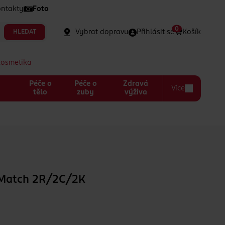
ntakty
Foto
0
Vybrat dopravu
Přihlásit se
Košík
HLEDAT
kosmetika
Péče o
Péče o
Zdravá
Více
a
tělo
zuby
výživa
 Match 2R/2C/2K