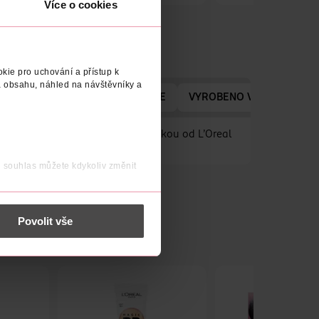
Více o cookies
kie pro uchování a přístup k
 obsahu, náhled na návštěvníky a
ADRESA VÝROBCE/DODAVATELE
VYROBENO V
VÝROBC
oucí odstín s make-upovou jedničkou od L’Oreal
jí nedokonalosti.
j souhlas můžete kdykoliv změnit
 nést osobní údaje.
Povolit vše