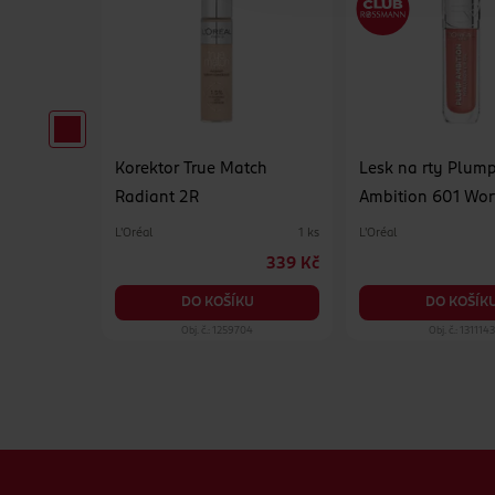
illible
Korektor True Match
Lesk na rty Plum
Radiant 2R
Ambition 601 Wort
150 ml
L'Oréal
L'Oréal
1 ks
399 Kč
339 Kč
DO KOŠÍKU
DO KOŠÍK
KU
05
Obj. č.: 1259704
Obj. č.: 1311143
Zápatí webu