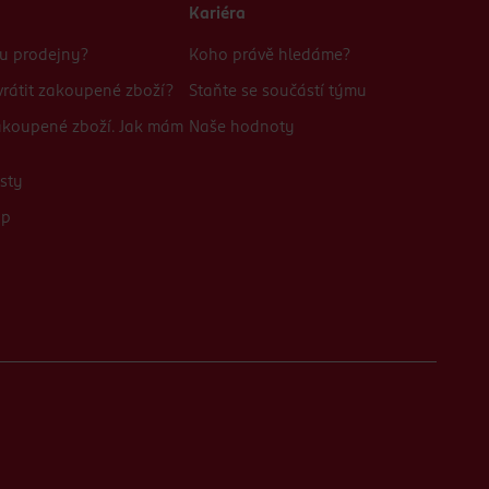
Kariéra
bu prodejny?
Koho právě hledáme?
rátit zakoupené zboží?
Staňte se součástí týmu
zakoupené zboží. Jak mám
Naše hodnoty
sty
up