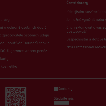
Časté dotazy
Kde zjistím otevírací do
zprávy
Je možné vyměnit nebo v
ní o ochraně osobních údajů
Chci reklamovat u vás 
postupovat?
 a zpracovatelé osobních údajů
Bezpečnostní a datové li
sady používání souborů cookie
NYX Professional Make
100 % garance vrácení peněz
karty
 kosmetika
Kontakty
Sledujte nás