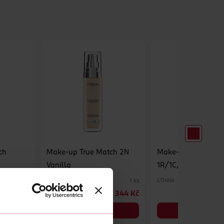
ch
Make-up True Match 2N
Make-up True Matc
Vanilla
1R/1C/1K
L'Oréal
L'Oréal
1 ks
1 ks
344 Kč
344 Kč
DO KOŠÍKU
DO KOŠÍKU
Obj. č.: 543958
Obj. č.: 543934