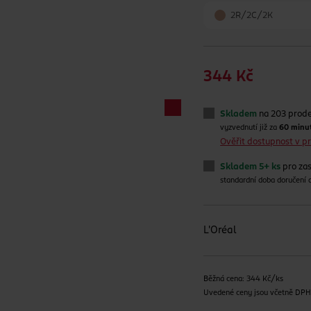
2R/2C/2K
344 Kč
Skladem
na 203 prod
vyzvednutí již za
60 minu
Ověřit dostupnost v 
Skladem 5+ ks
pro zas
standardní doba doručení
L'Oréal
Běžná cena: 344 Kč/ks
Uvedené ceny jsou včetně DP