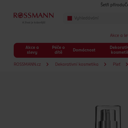
Přeskočit na hlavmní obsah
Šetři přírodu
Č
Akce a l
Akce a
Péče o
Dekorati
Domácnost
slevy
dítě
kosmeti
ROSSMANN.cz
Dekorativní kosmetika
Pleť