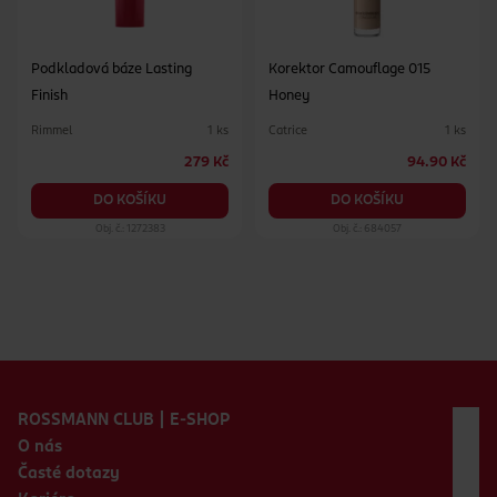
Podkladová báze Lasting
Korektor Camouflage 015
Finish
Honey
Rimmel
Catrice
1 ks
1 ks
279 Kč
94.90 Kč
DO KOŠÍKU
DO KOŠÍKU
Obj. č.: 1272383
Obj. č.: 684057
Zápatí webu
ROSSMANN CLUB | E-SHOP
O nás
Časté dotazy