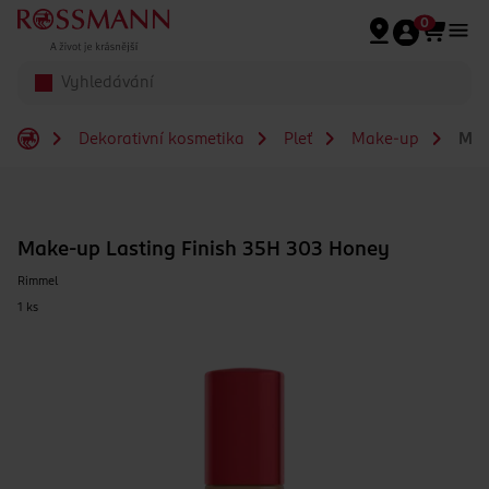
Přeskočit na hlavmní obsah
0
Dekorativní kosmetika
Pleť
Make-up
Make
Make-up Lasting Finish 35H 303 Honey
Rimmel
1 ks