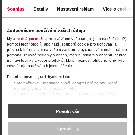
Souhlas
Detaily
Nastavení reklam
Více o cookies
Zodpovědné používání vašich údajů
My a
naši 2 partneři
zpracováváme vaše údaje (jako např. číslo IP)
pomocí technologií, jako např. souborů cookie pro uchování a
Make-up Lasting Finish 35H
Make-up Lasting Finish 35H
přístup k informacím na vašem zařízení, abychom vám mohli nabízet
203 True Beige
210 Golden Beige
personalizované reklamy a obsah, měření reklam a obsahu, náhled
na návštěvníky a vývoj produktů. Máte možnosti ohledně toho, kdo
Rimmel
Rimmel
1 ks
1 ks
vaše údaje používá a k jakým účelům.
329 Kč
329 Kč
Pokud to povolíte, rádi bychom také:
DO KOŠÍKU
DO KOŠÍKU
Shromažďovali informace o vaší geografické poloze, které
mohou být přesné na několik metrů
Obj. č.: 1211573
Obj. č.: 1211580
Identifikovali vaše zařízení pomocí aktivního skenování pro
konkrétní charakteristiky (otisk prstu)
Zjistěte více o tom, jak zpracováváme vaše osobní údaje, a nastavte
Povolit vše
si předvolby v
části s podrobnostmi
. Svůj souhlas můžete kdykoliv
změnit nebo odvolat v části Prohlášení o souborech cookie.
K provozu stránek, personalizaci obsahu a reklam, funkcí sociálních
POPIS
POUŽITÍ
SLOŽENÍ
Upravit
STUPEŇ KRYTÍ
EFEKT
S
médií, analýze návštěvnosti, které mohou nést osobní údaje.