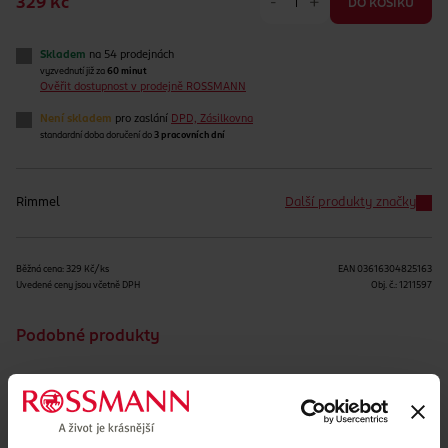
-
+
329 Kč
DO KOŠÍKU
Skladem
na 54 prodejnách
vyzvednutí již za
60 minut
Ověřit dostupnost v prodejně ROSSMANN
Není skladem
pro zaslání
DPD, Zásilkovna
standardní doba doručení do
3 pracovních dní
Rimmel
Další produkty značky
Běžná cena: 329 Kč/ks
EAN
03616304825163
Uvedené ceny jsou včetně DPH
Obj. č.:
1211597
Podobné produkty