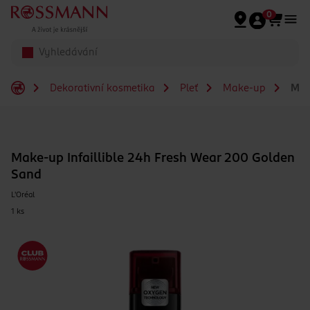
Přeskočit na hlavmní obsah
0
Dekorativní kosmetika
Pleť
Make-up
Make
Make-up Infaillible 24h Fresh Wear 200 Golden
Sand
L'Oréal
1 ks