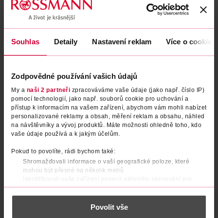
Podobné produkty
Souhlas
Detaily
Nastavení reklam
Více o cookies
Zodpovědné používání vašich údajů
My a
naši 2 partneři
zpracováváme vaše údaje (jako např. číslo IP)
pomocí technologií, jako např. souborů cookie pro uchování a
přístup k informacím na vašem zařízení, abychom vám mohli nabízet
personalizované reklamy a obsah, měření reklam a obsahu, náhled
na návštěvníky a vývoj produktů. Máte možnosti ohledně toho, kdo
Make-up Infaillible 24h Fresh
Make-up Infaillible 24h Fresh
vaše údaje používá a k jakým účelům.
Wear 140 Golden Beige
Wear 100 Linen
Pokud to povolíte, rádi bychom také:
L'Oréal
L'Oréal
1 ks
30 ml
Shromažďovali informace o vaší geografické poloze, které
363 Kč
363 Kč
mohou být přesné na několik metrů
519 Kč
519 Kč
CLUB cena
CLUB cena
Identifikovali vaše zařízení pomocí aktivního skenování pro
konkrétní charakteristiky (otisk prstu)
DO KOŠÍKU
DO KOŠÍKU
Zjistěte více o tom, jak zpracováváme vaše osobní údaje, a nastavte
Obj. č.: 712668
Obj. č.: 929462
Povolit vše
si předvolby v
části s podrobnostmi
. Svůj souhlas můžete kdykoliv
změnit nebo odvolat v části Prohlášení o souborech cookie.