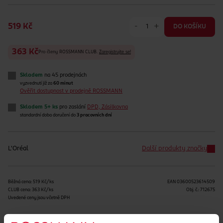
-
+
519 Kč
DO KOŠÍKU
363 Kč
Pro členy ROSSMANN CLUB.
Zaregistrujte se!
Skladem
na 45 prodejnách
vyzvednutí již za
60 minut
Ověřit dostupnost v prodejně ROSSMANN
Skladem 5+ ks
pro zaslání
DPD, Zásilkovna
standardní doba doručení do
3 pracovních dní
L'Oréal
Další produkty značky
Běžná cena: 519 Kč/ks
EAN
03600523614509
CLUB cena: 363 Kč/ks
Obj. č.:
712675
Uvedené ceny jsou včetně DPH