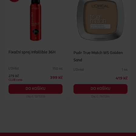
Fixační sprej Infaillible 36H
Pudr True Match W5 Golden
Sand
L'Oréal
150 ml
L'Oréal
1 ks
279 Kč
399 Kč
419 Kč
CLUB cena
DO KOŠÍKU
DO KOŠÍKU
Obj. č.: 1375305
Obj. č.: 760386