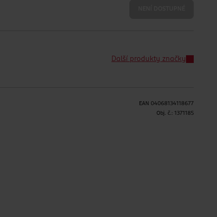
NENÍ DOSTUPNÉ
Další produkty značky
EAN
04068134118677
Obj. č.:
1371185