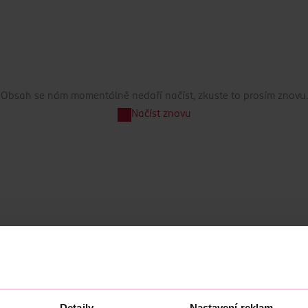
Obsah se nám momentálně nedaří načíst, zkuste to prosím znovu.
Načíst znovu
Detaily
Nastavení reklam