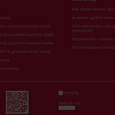
Kde zjistím otevírací do
zprávy
Je možné vyměnit nebo v
ní o ochraně osobních údajů
Chci reklamovat u vás 
postupovat?
 a zpracovatelé osobních údajů
Bezpečnostní a datové li
sady používání souborů cookie
NYX Professional Make
100 % garance vrácení peněz
karty
 kosmetika
Kontakty
Sledujte nás