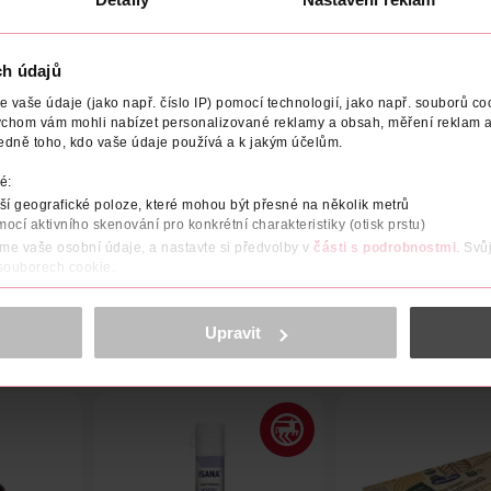
ch údajů
vaše údaje (jako např. číslo IP) pomocí technologií, jako např. souborů coo
ychom vám mohli nabízet personalizované reklamy a obsah, měření reklam a
edně toho, kdo vaše údaje používá a k jakým účelům.
é:
í geografické poloze, které mohou být přesné na několik metrů
mocí aktivního skenování pro konkrétní charakteristiky (otisk prstu)
áme vaše osobní údaje, a nastavte si předvolby v
části s podrobnostmi
. Svů
 souborech cookie.
obsahu a reklam, funkcí sociálních médií, analýze návštěvnosti, které mohou
ně osobních údajů.
Upravit
cookies
<