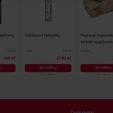
 defining
Odličovací tampony
Papírové kapesník
4vrstvé recyklovan
různé druhy
ISANA
alouette
150 ml
140 ks
269 Kč
27.90 Kč
U
DO KOŠÍKU
DO KOŠÍKU
1
Obj. č.: 796149
Obj. č.: 884181
Časté dotazy