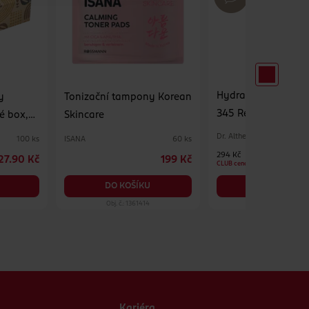
Hydratační pleťov
y
Tonizační tampony Korean
345 Relief Cream M
é box,
Skincare
Dr. Althea
ISANA
100 ks
60 ks
294 Kč
27.90 Kč
199 Kč
CLUB cena
DO KOŠÍKU
DO KOŠÍKU
Obj. č.: 1361414
Obj. č.: 1390575
Kariéra