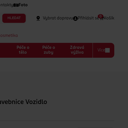
ntakty
Foto
0
Vybrat dopravu
Přihlásit se
Košík
HLEDAT
kosmetika
Péče o
Péče o
Zdravá
Více
a
tělo
zuby
výživa
vebnice Vozidlo