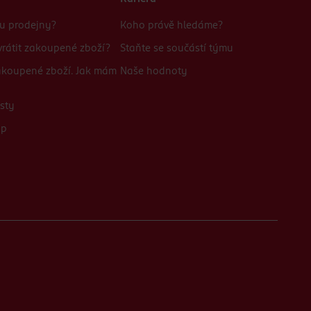
bu prodejny?
Koho právě hledáme?
rátit zakoupené zboží?
Staňte se součástí týmu
zakoupené zboží. Jak mám
Naše hodnoty
sty
up