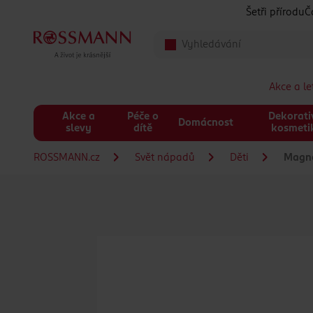
Přeskočit na hlavmní obsah
Šetři přírodu
Č
Akce a l
Akce a
Péče o
Dekorati
Domácnost
slevy
dítě
kosmeti
ROSSMANN.cz
Svět nápadů
Děti
Magnet