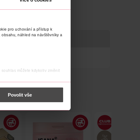
kie pro uchování a přístup k
 obsahu, náhled na návštěvníky a
j souhlas můžete kdykoliv změnit
 nést osobní údaje.
Povolit vše