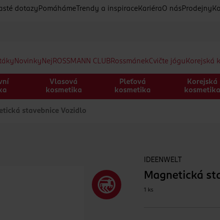
asté dotazy
Pomáháme
Trendy a inspirace
Kariéra
O nás
Prodejny
Ko
etáky
Novinky
Nej
ROSSMANN CLUB
Rossmánek
Cvičte jógu
Korejská 
vní
Vlasová
Pleťová
Korejská
ka
kosmetika
kosmetika
kosmetik
ická stavebnice Vozidlo
IDEENWELT
Magnetická sta
1 ks