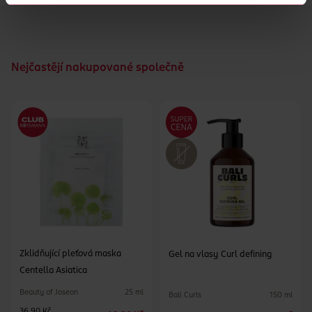
Nejčastějí nakupované společně
Zklidňující pleťová maska
Gel na vlasy Curl defining
Centella Asiatica
Beauty of Joseon
25 ml
Bali Curls
150 ml
36.90 Kč