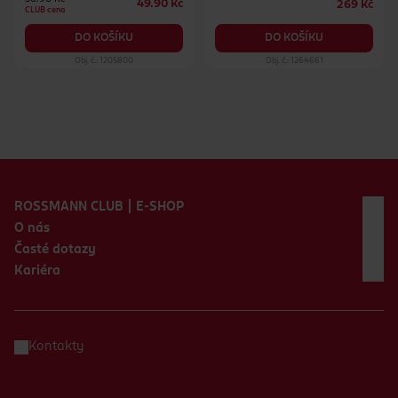
49.90 Kč
269 Kč
CLUB cena
DO KOŠÍKU
DO KOŠÍKU
Obj. č.: 1205800
Obj. č.: 1264661
Zápatí webu
ROSSMANN CLUB | E-SHOP
O nás
Časté dotazy
Kariéra
Kontakty