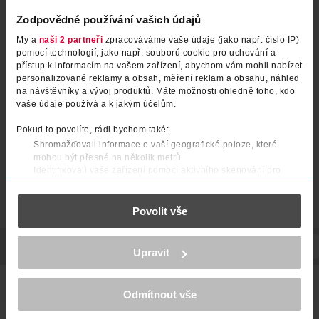
Zodpovědné používání vašich údajů
My a
naši 2 partneři
zpracováváme vaše údaje (jako např. číslo IP)
pomocí technologií, jako např. souborů cookie pro uchování a
přístup k informacím na vašem zařízení, abychom vám mohli nabízet
personalizované reklamy a obsah, měření reklam a obsahu, náhled
na návštěvníky a vývoj produktů. Máte možnosti ohledně toho, kdo
vaše údaje používá a k jakým účelům.
Pokud to povolíte, rádi bychom také:
Shromažďovali informace o vaší geografické poloze, které
mohou být přesné na několik metrů
Identifikovali vaše zařízení pomocí aktivního skenování pro
konkrétní charakteristiky (otisk prstu)
Zjistěte více o tom, jak zpracováváme vaše osobní údaje, a nastavte
Povolit vše
si předvolby v
části s podrobnostmi
. Svůj souhlas můžete kdykoliv
změnit nebo odvolat v části Prohlášení o souborech cookie.
POPIS
SLOŽENÍ
SKLADOVÁNÍ
UPOZORNĚNÍ
OBJEM
K provozu stránek, personalizaci obsahu a reklam, funkcí sociálních
Upravit
médií, analýze návštěvnosti, které mohou nést osobní údaje.
Více najdete v
prohlášení o ochraně osobních údajů.
Luminous EMERALD otevírají tóny šťavnatých ostružin spolu
Odmítnout vše
s jemným nádechem růže a lilie. V závěru se rozvine
Děkujeme za pochopení. >
více o cookies
<
elegantní vůně dřeva.