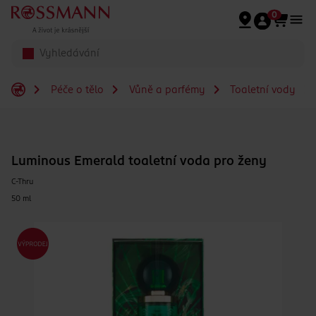
Přeskočit na hlavmní obsah
0
Péče o tělo
Vůně a parfémy
Toaletní vody
Luminous Emerald toaletní voda pro ženy
C-Thru
50 ml