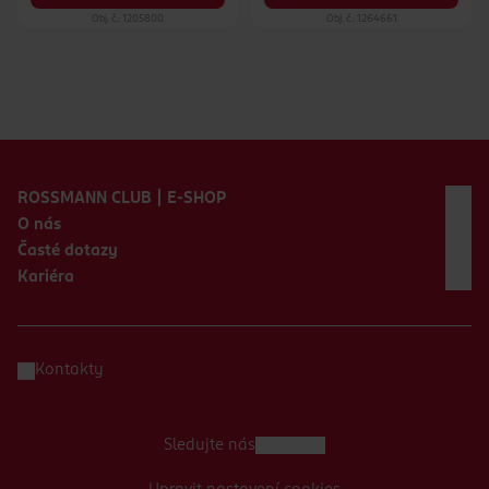
Obj. č.: 1205800
Obj. č.: 1264661
Zápatí webu
ROSSMANN CLUB | E-SHOP
O nás
Časté dotazy
Kariéra
Kontakty
Sledujte nás