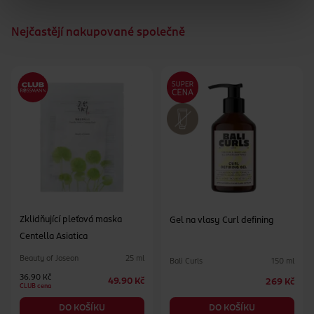
Nejčastějí nakupované společně
Zklidňující pleťová maska
Gel na vlasy Curl defining
Centella Asiatica
Beauty of Joseon
25 ml
Bali Curls
150 ml
36.90 Kč
49.90 Kč
269 Kč
CLUB cena
DO KOŠÍKU
DO KOŠÍKU