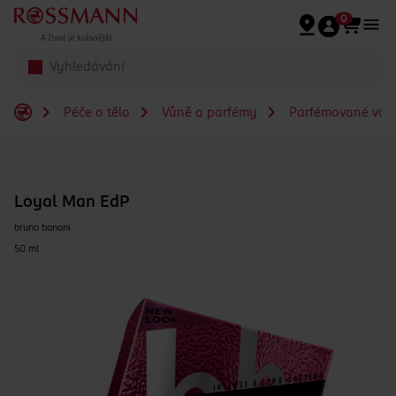
Přeskočit na hlavmní obsah
0
Péče o tělo
Vůně a parfémy
Parfémované vod
Loyal Man EdP
bruno banani
50 ml