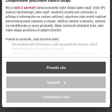
Zodpovědné používání vašich údajů
My a
naši 2 partneři
zpracováváme vaše údaje (jako např. číslo IP)
pomocí technologií, jako např. souborů cookie pro uchování a
přístup k informacím na vašem zařízení, abychom vám mohli nabízet
personalizované reklamy a obsah, měření reklam a obsahu, náhled
na návštěvníky a vývoj produktů. Máte možnosti ohledně toho, kdo
vaše údaje používá a k jakým účelům.
Pokud to povolíte, rádi bychom také:
Shromažďovali informace o vaší geografické poloze, které
mohou být přesné na několik metrů
Identifikovali vaše zařízení pomocí aktivního skenování pro
POPIS
SLOŽENÍ
VÝROBCE/DODAVATEL
OBJEM
NÁZE
konkrétní charakteristiky (otisk prstu)
Zjistěte více o tom, jak zpracováváme vaše osobní údaje, a nastavte
Povolit vše
si předvolby v
části s podrobnostmi
. Svůj souhlas můžete kdykoliv
Bruno Banani Loyal Man EdP 50ml
změnit nebo odvolat v části Prohlášení o souborech cookie.
Nová dlouhotrvající vůně pro muže porušující pravidla. Užijte
K provozu stránek, personalizaci obsahu a reklam, funkcí sociálních
si vůni Loyal Man od bruno banani, stane se vaším
Upravit
médií, analýze návštěvnosti, které mohou nést osobní údaje.
spolehlivým komplicem pro každou příležitost. Není pro
Více najdete v
prohlášení o ochraně osobních údajů.
každého… Ale pro tebe.
Odmítnout vše
Děkujeme za pochopení. >
více o cookies
<