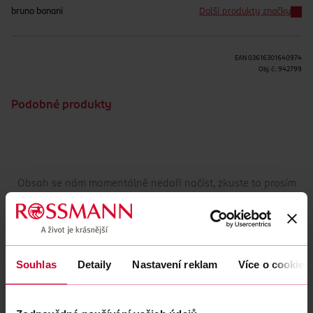
bruno banani
Další produkty značky
EAN
03616301640974
Obj. č.:
942799
Podobné produkty
Obsah se nám momentálně nedaří načíst, zkuste to prosím
znovu.
Načíst znovu
Souhlas
Detaily
Nastavení reklam
Více o cookies