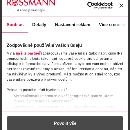
Souhlas
Detaily
Nastavení reklam
Více o cookies
Zodpovědné používání vašich údajů
My a
naši 2 partneři
zpracováváme vaše údaje (jako např. číslo IP)
pomocí technologií, jako např. souborů cookie pro uchování a
přístup k informacím na vašem zařízení, abychom vám mohli nabízet
personalizované reklamy a obsah, měření reklam a obsahu, náhled
Lesk na rty Precious Shine 10
Lesk na rty Precious Shine 60
na návštěvníky a vývoj produktů. Máte možnosti ohledně toho, kdo
vaše údaje používá a k jakým účelům.
Shiny Nude
Blushing Red
miss sporty
miss sporty
1 ks
1 ks
Pokud to povolíte, rádi bychom také:
99.90 Kč
99.90 Kč
Shromažďovali informace o vaší geografické poloze, které
mohou být přesné na několik metrů
DO KOŠÍKU
DO KOŠÍKU
Identifikovali vaše zařízení pomocí aktivního skenování pro
konkrétní charakteristiky (otisk prstu)
Obj. č.: 1017465
Obj. č.: 1017540
Zjistěte více o tom, jak zpracováváme vaše osobní údaje, a nastavte
Povolit vše
si předvolby v
části s podrobnostmi
. Svůj souhlas můžete kdykoliv
změnit nebo odvolat v části Prohlášení o souborech cookie.