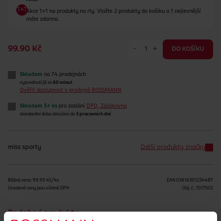
Akce 1+1 na produkty na rty. Vložte 2 produkty do košíku a 1 nejlevnější
máte zdarma.
-
+
99.90 Kč
DO KOŠÍKU
Skladem
na 74 prodejnách
vyzvednutí již za
60 minut
Ověřit dostupnost v prodejně ROSSMANN
Skladem 5+ ks
pro zaslání
DPD, Zásilkovna
standardní doba doručení do
3 pracovních dní
miss sporty
Další produkty značky
Běžná cena: 99.90 Kč/ks
EAN
03616301234487
Uvedené ceny jsou včetně DPH
Obj. č.:
1017502
Podobné produkty