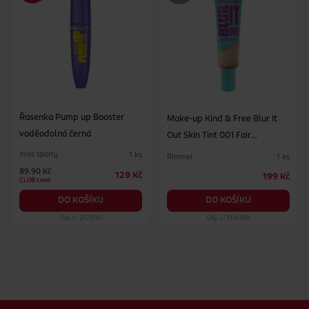
Řasenka Pump up Booster
Make-up Kind & Free Blur It
voděodolná černá
Out Skin Tint 001 Fair
Porcelain
miss sporty
1 ks
Rimmel
1 ks
89.90 Kč
129 Kč
199 Kč
CLUB cena
DO KOŠÍKU
DO KOŠÍKU
Obj. č.: 277990
Obj. č.: 1314168