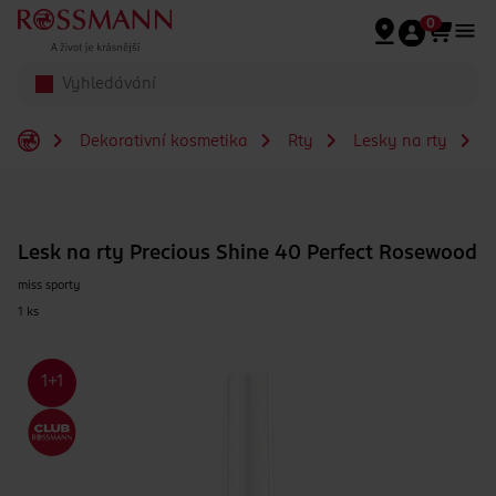
Přeskočit na hlavmní obsah
0
Dekorativní kosmetika
Rty
Lesky na rty
L
Lesk na rty Precious Shine 40 Perfect Rosewood
miss sporty
1 ks