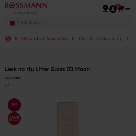
Přeskočit na hlavmní obsah
0
Dekorativní kosmetika
Rty
Lesky na rty
L
Lesk na rty Lifter Gloss 03 Moon
Maybelline
5.4 ml