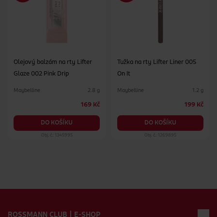
Olejový balzám na rty Lifter
Tužka na rty Lifter Liner 005
Glaze 002 Pink Drip
On It
Maybelline
Maybelline
2.8 g
1.2 g
169 Kč
199 Kč
DO KOŠÍKU
DO KOŠÍKU
Obj. č.: 1345995
Obj. č.: 1269895
Zápatí webu
ROSSMANN CLUB | E-SHOP