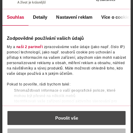
Podobné produkty
Souhlas
Detaily
Nastavení reklam
Více o cookies
Zodpovědné používání vašich údajů
My a
naši 2 partneři
zpracováváme vaše údaje (jako např. číslo IP)
pomocí technologií, jako např. souborů cookie pro uchování a
přístup k informacím na vašem zařízení, abychom vám mohli nabízet
personalizované reklamy a obsah, měření reklam a obsahu, náhled
na návštěvníky a vývoj produktů. Máte možnosti ohledně toho, kdo
vaše údaje používá a k jakým účelům.
Lesk na rty Lifter Gloss 02 Ice
Lesk na rty Lifter Gloss 21
Pokud to povolíte, rádi bychom také:
Gummy Bear
Shromažďovali informace o vaší geografické poloze, které
mohou být přesné na několik metrů
Maybelline
Maybelline
5.4 ml
5.4 ml
Identifikovali vaše zařízení pomocí aktivního skenování pro
269 Kč
269 Kč
konkrétní charakteristiky (otisk prstu)
Zjistěte více o tom, jak zpracováváme vaše osobní údaje, a nastavte
DO KOŠÍKU
DO KOŠÍKU
Povolit vše
si předvolby v
části s podrobnostmi
. Svůj souhlas můžete kdykoliv
změnit nebo odvolat v části Prohlášení o souborech cookie.
Obj. č.: 1019193
Obj. č.: 1180404