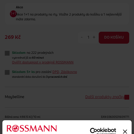
Akce
Akce 1+1 na produkty na rty. Vložte 2 produkty do košíku a 1 nejlevnější
máte zdarma.
-
+
269 Kč
DO KOŠÍKU
Skladem
na 222 prodejnách
vyzvednutí již za
60 minut
Ověřit dostupnost v prodejně ROSSMANN
Skladem 5+ ks
pro zaslání
DPD, Zásilkovna
standardní doba doručení do
3 pracovních dní
Maybelline
Další produkty značky
Běžná cena: 498.15 Kč/10 ml
EAN
03600531609771
Uvedené ceny jsou včetně DPH
Obj. č.:
1019230