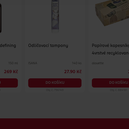
 defining
Odličovací tampony
Papírové kapesník
4vrstvé recyklovan
různé druhy
ISANA
alouette
150 ml
140 ks
269 Kč
27.90 Kč
U
DO KOŠÍKU
DO KOŠÍKU
1
Obj. č.: 796149
Obj. č.: 884181