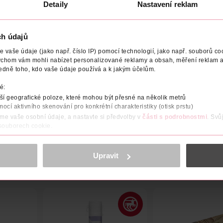
Detaily
Nastavení reklam
ch údajů
vaše údaje (jako např. číslo IP) pomocí technologií, jako např. souborů coo
ychom vám mohli nabízet personalizované reklamy a obsah, měření reklam a
NÍ
POČET
NÁZEV VÝROBCE/DODAVATELE
ADRESA V
edně toho, kdo vaše údaje používá a k jakým účelům.
é:
 More Glitter je super lesklý fialový lesk na rty se zelenozlatými
u se budou krásně třpytit v jakémkoli osvětlení. Je ideální pro nef
í geografické poloze, které mohou být přesné na několik metrů
mocí aktivního skenování pro konkrétní charakteristiky (otisk prstu)
áme vaše osobní údaje, a nastavte si předvolby v
části s podrobnostmi
. Svů
 souborech cookie.
obsahu a reklam, funkcí sociálních médií, analýze návštěvnosti, které mohou
ně osobních údajů.
Upravit
cookies
<