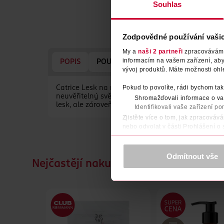
Souhlas
Zodpovědné používání vaši
My a
naši 2 partneři
zpracováváme 
informacím na vašem zařízení, ab
POPIS
POUŽITÍ
SLOŽENÍ
SKLADOVÁ
vývoj produktů. Máte možnosti ohl
Pokud to povolíte, rádi bychom tak
Catrice Lesk na rty Diamond Glaze 030 Less Bitter
neuvěřitelný světlo odrážející třpyt, díky kterém
Shromažďovali informace o vaš
lesk, ale zároveň je pohodlný na nošení.
Identifikovali vaše zařízení po
Zjistěte více o tom, jak zpracováv
nebo odvolat v části Prohlášení o
K provozu stránek, personalizaci 
Více najdete v
prohlášení o ochra
Odmítnout vše
Nejčastějí nakupované společně
Děkujeme za pochopení. >
více o 