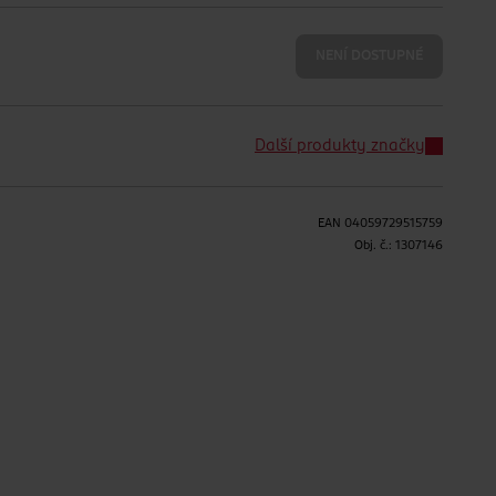
NENÍ DOSTUPNÉ
Další produkty značky
EAN
04059729515759
Obj. č.:
1307146