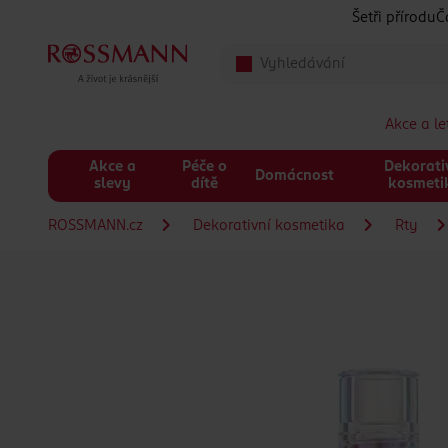
Přeskočit na hlavmní obsah
Šetři přírodu
Č
Akce a l
Akce a
Péče o
Dekorati
Domácnost
slevy
dítě
kosmeti
ROSSMANN.cz
Dekorativní kosmetika
Rty