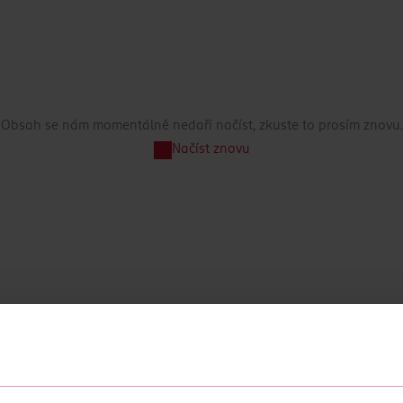
Obsah se nám momentálně nedaří načíst, zkuste to prosím znovu.
Načíst znovu