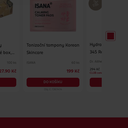
Hydratační pleťov
y
Tonizační tampony Korean
345 Relief Cream M
é box,
Skincare
Dr. Althea
ISANA
100 ks
60 ks
294 Kč
27.90 Kč
199 Kč
CLUB cena
DO KOŠÍKU
DO KOŠÍKU
Obj. č.: 1361414
Obj. č.: 1390575