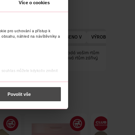
Více o cookies
kie pro uchování a přístup k
 obsahu, náhled na návštěvníky a
ÝROBCE/DODAVATELE
VYROBENO V
VÝROBCE/DODAVAT
 třpytkami. Jeho nelepivá textura dodá vašim rtům
ormální i neobyčejné události, dodává rtům zářivý
j souhlas můžete kdykoliv změnit
 nést osobní údaje.
Povolit vše