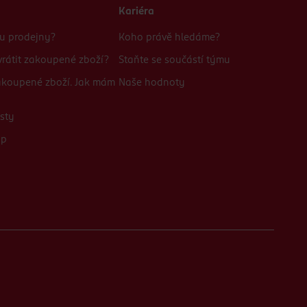
Kariéra
bu prodejny?
Koho právě hledáme?
rátit zakoupené zboží?
Staňte se součástí týmu
zakoupené zboží. Jak mám
Naše hodnoty
sty
up