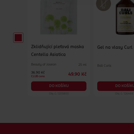
Zklidňující pleťová maska
pro muže
Gel na vlasy Curl
Centella Asiatica
Beauty of Joseon
25 ml
Bali Curls
65 ml
36.90 Kč
49.90 Kč
129 Kč
CLUB cena
KU
DO KOŠÍK
DO KOŠÍKU
99
Obj. č.: 1205800
Obj. č.: 126466
Zápatí webu