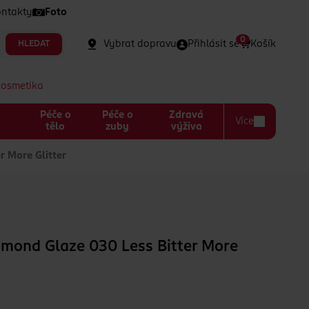
ntakty
Foto
0
Vybrat dopravu
Přihlásit se
Košík
HLEDAT
kosmetika
Péče o
Péče o
Zdravá
Více
a
tělo
zuby
výživa
r More Glitter
amond Glaze 030 Less Bitter More