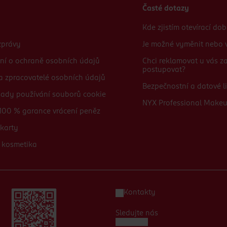
Časté dotazy
Kde zjistím otevírací do
zprávy
Je možné vyměnit nebo v
ní o ochraně osobních údajů
Chci reklamovat u vás 
postupovat?
 a zpracovatelé osobních údajů
Bezpečnostní a datové li
sady používání souborů cookie
NYX Professional Make
100 % garance vrácení peněz
karty
 kosmetika
Kontakty
Sledujte nás