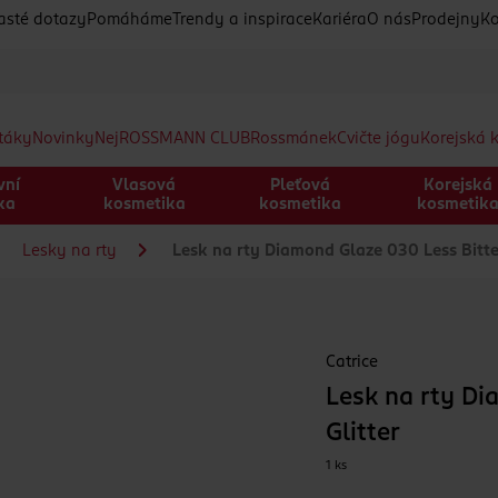
asté dotazy
Pomáháme
Trendy a inspirace
Kariéra
O nás
Prodejny
Ko
etáky
Novinky
Nej
ROSSMANN CLUB
Rossmánek
Cvičte jógu
Korejská 
vní
Vlasová
Pleťová
Korejská
ka
kosmetika
kosmetika
kosmetik
Lesky na rty
Lesk na rty Diamond Glaze 030 Less Bitte
Catrice
Lesk na rty Di
Glitter
1 ks