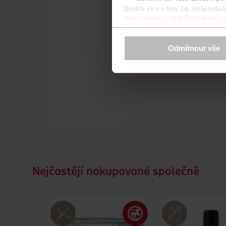
Zjistěte více o tom, jak zpracováv
nebo odvolat v části Prohlášení o
K provozu stránek, personalizaci 
Více najdete v
prohlášení o ochra
Odmítnout vše
Děkujeme za pochopení. >
více o 
Nejčastějí nakupované společně