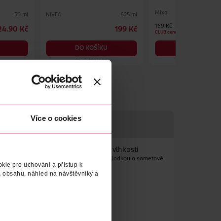
Mixa
NIVEA
50 ml
625 ml
169 Kč
24.90 Kč
199 Kč
CLUB cena
DO KOŠÍKU
DO KOŠÍKU
Obj. č.: 1027488
Obj. č.: 1381283
Více o cookies
/DODAVATEL
ALERGENY
em pomáhají udržovat rovnováhu vlhkosti
třebává a nezanechává mastný film - pro hladkou a sametově
kie pro uchování a přístup k
 obsahu, náhled na návštěvníky a