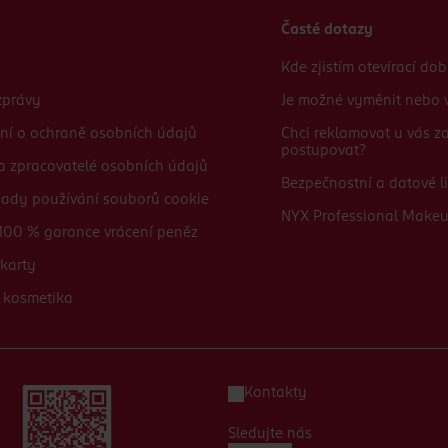
Časté dotazy
Kde zjistím otevírací do
zprávy
Je možné vyměnit nebo v
ní o ochraně osobních údajů
Chci reklamovat u vás 
postupovat?
 a zpracovatelé osobních údajů
Bezpečnostní a datové li
sady používání souborů cookie
NYX Professional Make
100 % garance vrácení peněz
karty
 kosmetika
Kontakty
Sledujte nás