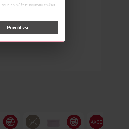
j souhlas můžete kdykoliv změnit
 nést osobní údaje.
Povolit vše