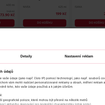
400 ml
NIVEA
ISANA
625 ml
148 Kč
199 Kč
73.90 Kč
DO KOŠÍKU
DO KOŠÍKU
U
9
Obj. č.: 1027471
Obj. č.: 585965
Detaily
Nastavení reklam
VKU
TYP POKOŽKY
EFEKT
VYROBENO V
VÝROBCE
ch údajů
. Hydratační komplex s vitaminem E, kakaovým máslem a glycerin
u dobu.
Pokožka je hladká, vláčná a získává příjemnou vůni. Mléko se rychle vs
vaše údaje (jako např. číslo IP) pomocí technologií, jako např. souborů coo
ychom vám mohli nabízet personalizované reklamy a obsah, měření reklam a
edně toho, kdo vaše údaje používá a k jakým účelům.
okožku neutrální.
é:
ně šetrné čištění pokožky.
í geografické poloze, které mohou být přesné na několik metrů
mocí aktivního skenování pro konkrétní charakteristiky (otisk prstu)