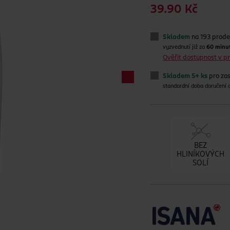
39.90 Kč
Skladem
na 193 prode
vyzvednutí již za
60 minu
Ověřit dostupnost v 
Skladem 5+ ks
pro zas
standardní doba doručení
BEZ
HLINÍKOVÝCH
SOLÍ