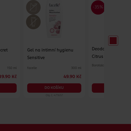
Deodorant sprej Act
cret
Gel na intimní hygienu
Citrus and Lime Fre
Sensitive
Borotalco
facelle
150 ml
300 ml
39.90 Kč
49.90 Kč
6
DO KOŠÍKU
DO KOŠÍKU
Obj. č.: 471657
Obj. č.: 696265