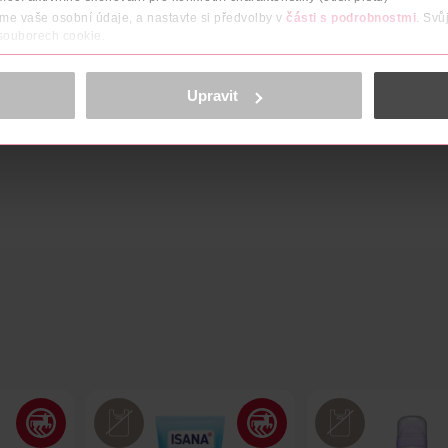
áme vaše osobní údaje, a nastavte si předvolby v
části s podrobnostmi
. Svů
 souborech cookie.
obsahu a reklam, funkcí sociálních médií, analýze návštěvnosti, které mohou
ně osobních údajů.
Upravit
cookies
<