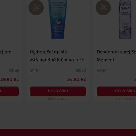
ej pro
Hydratační rychle
Deodorant sprej Se
vstřebatelný krém na ruce
Moment
ISANA
ISANA
150 ml
100 ml
29.90 Kč
24.90 Kč
U
DO KOŠÍKU
DO KOŠÍKU
9
Obj. č.: 1357844
Obj. č.: 1491722