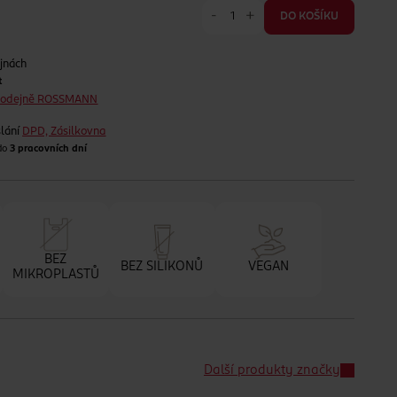
-
+
DO KOŠÍKU
jnách
t
prodejně ROSSMANN
lání
DPD, Zásilkovna
 do
3 pracovních dní
BEZ
BEZ SILIKONŮ
VEGAN
MIKROPLASTŮ
Další produkty značky