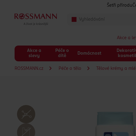
Přeskočit na hlavmní obsah
Šetři přírodu
Č
Akce a l
Akce a
Péče o
Dekorati
Domácnost
slevy
dítě
kosmeti
ROSSMANN.cz
Péče o tělo
Tělové krémy a ml