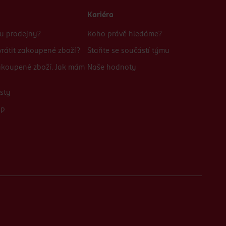
Kariéra
bu prodejny?
Koho právě hledáme?
rátit zakoupené zboží?
Staňte se součástí týmu
zakoupené zboží. Jak mám
Naše hodnoty
sty
up