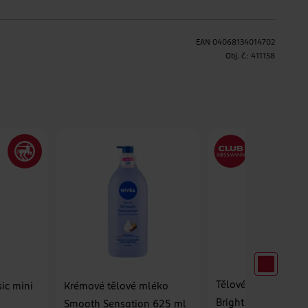
EAN
04068134014702
H
Obj. č.:
411158
Tělové mléko Niac
ic mini
Krémové tělové mléko
Bright & Bronze
Smooth Sensation 625 ml