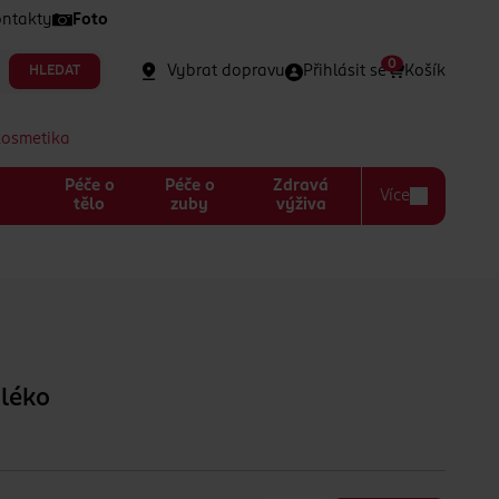
ntakty
Foto
0
Vybrat dopravu
Přihlásit se
Košík
HLEDAT
kosmetika
Péče o
Péče o
Zdravá
Více
a
tělo
zuby
výživa
mléko