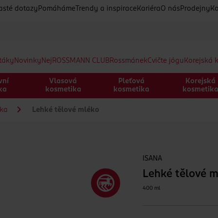
asté dotazy
Pomáháme
Trendy a inspirace
Kariéra
O nás
Prodejny
Ko
etáky
Novinky
Nej
ROSSMANN CLUB
Rossmánek
Cvičte jógu
Korejská 
vní
Vlasová
Pleťová
Korejská
ka
kosmetika
kosmetika
kosmetik
éka
Lehké tělové mléko
ISANA
Lehké tělové 
400 ml