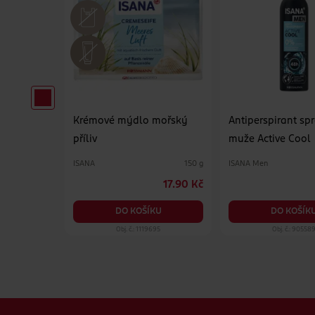
ht &
Krémové mýdlo mořský
Antiperspirant spr
příliv
muže Active Cool
ISANA
ISANA Men
100 ml
150 g
39.90 Kč
17.90 Kč
KU
DO KOŠÍKU
DO KOŠÍK
208
Obj. č.: 1119695
Obj. č.: 90558
Zápatí webu