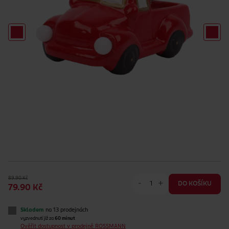
89.90 Kč
-
+
DO KOŠÍKU
79.90 Kč
Skladem
na 13 prodejnách
vyzvednutí již za
60 minut
Ověřit dostupnost v prodejně ROSSMANN