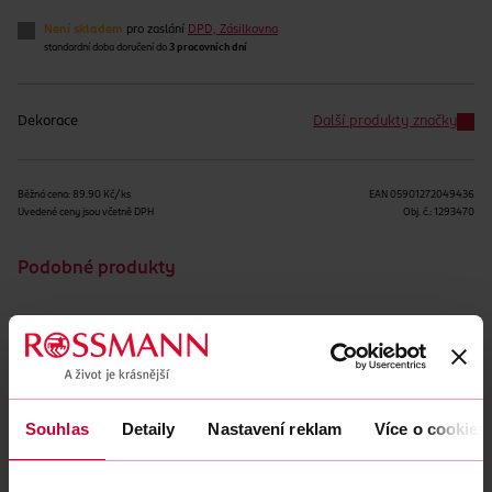
Není skladem
pro zaslání
DPD, Zásilkovna
standardní doba doručení do
3 pracovních dní
Dekorace
Další produkty značky
Běžná cena: 89.90 Kč/ks
EAN
05901272049436
Uvedené ceny jsou včetně DPH
Obj. č.:
1293470
Podobné produkty
Obsah se nám momentálně nedaří načíst, zkuste to prosím
znovu.
Souhlas
Detaily
Nastavení reklam
Více o cookies
Načíst znovu