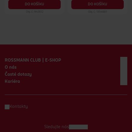
DO KOŠÍKU
DO KOŠÍKU
Obj. č.: 943512
Obj. č.: 1354881
Zápatí webu
ROSSMANN CLUB | E-SHOP
O nás
Časté dotazy
Kariéra
Kontakty
Sledujte nás