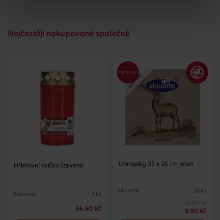
Nejčastějí nakupované společně
Ubrousky 25 x 25 cm jelen
Hřbitovní svíčka červená
alouette
20 ks
Dekorace
1 ks
24.90 Kč
34.90 Kč
9.90 Kč