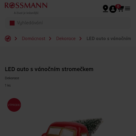
Přeskočit na hlavmní obsah
0
Domácnost
Dekorace
LED auto s vánočním 
LED auto s vánočním stromečkem
Dekorace
1 ks