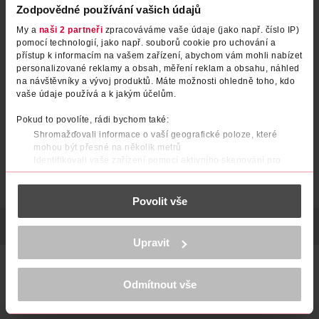
Zodpovědné používání vašich údajů
My a
naši 2 partneři
zpracováváme vaše údaje (jako např. číslo IP)
pomocí technologií, jako např. souborů cookie pro uchování a
přístup k informacím na vašem zařízení, abychom vám mohli nabízet
personalizované reklamy a obsah, měření reklam a obsahu, náhled
na návštěvníky a vývoj produktů. Máte možnosti ohledně toho, kdo
vaše údaje používá a k jakým účelům.
Pokud to povolíte, rádi bychom také:
Shromažďovali informace o vaší geografické poloze, které
mohou být přesné na několik metrů
Identifikovali vaše zařízení pomocí aktivního skenování pro
konkrétní charakteristiky (otisk prstu)
Zjistěte více o tom, jak zpracováváme vaše osobní údaje, a nastavte
Povolit vše
si předvolby v
části s podrobnostmi
. Svůj souhlas můžete kdykoliv
změnit nebo odvolat v části Prohlášení o souborech cookie.
POPIS
POČET
VÝROBCE/DODAVATEL
K provozu stránek, personalizaci obsahu a reklam, funkcí sociálních
Upravit
médií, analýze návštěvnosti, které mohou nést osobní údaje.
Více najdete v
prohlášení o ochraně osobních údajů.
Dekorativní červené auto s vánočním stromečkem. Roztomilý
doplněk pro sváteční výzdobu, který vnese do interiéru
Odmítnout vše
hravou a veselou atmosféru. Rozměry: 7 cm
Děkujeme za pochopení. >
více o cookies
<