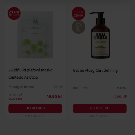
Zklidňující pleťová maska
Gel na vlasy Curl defining
Centella Asiatica
Beauty of Joseon
25 ml
Bali Curls
150 ml
36.90 Kč
49.90 Kč
269 Kč
CLUB cena
DO KOŠÍKU
DO KOŠÍKU
Obj. č.: 1205800
Obj. č.: 1264661