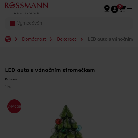
Přeskočit na hlavmní obsah
0
Domácnost
Dekorace
LED auto s vánočním 
LED auto s vánočním stromečkem
Dekorace
1 ks