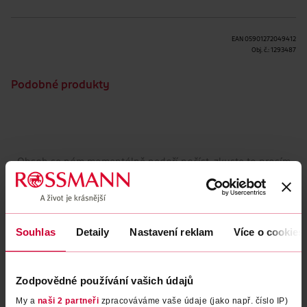
EAN
05901272049412
Obj. č.:
1293487
Podobné produkty
Obsah se nám momentálně nedaří načíst, zkuste to prosím
znovu.
Načíst znovu
Souhlas
Detaily
Nastavení reklam
Více o cookies
Zodpovědné používání vašich údajů
My a
naši 2 partneři
zpracováváme vaše údaje (jako např. číslo IP)