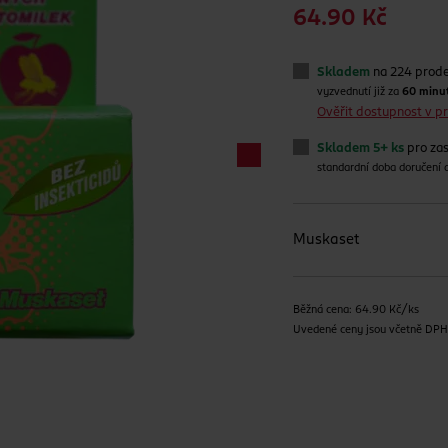
64.90 Kč
Skladem
na 224 prod
vyzvednutí již za
60 minu
Ověřit dostupnost v 
Skladem 5+ ks
pro zas
standardní doba doručení
Muskaset
Běžná cena: 64.90 Kč/ks
Uvedené ceny jsou včetně DP