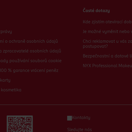
Časté dotazy
Kde zjistím otevírací do
zprávy
Je možné vyměnit nebo v
ní o ochraně osobních údajů
Chci reklamovat u vás 
postupovat?
 a zpracovatelé osobních údajů
Bezpečnostní a datové li
sady používání souborů cookie
NYX Professional Make
100 % garance vrácení peněz
karty
 kosmetika
Kontakty
Sledujte nás