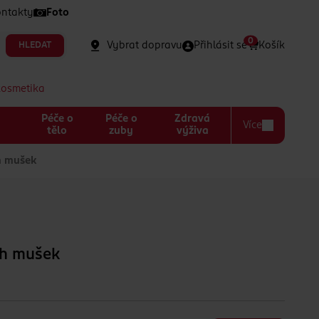
ntakty
Foto
0
Vybrat dopravu
Přihlásit se
Košík
HLEDAT
kosmetika
Péče o
Péče o
Zdravá
Více
a
tělo
zuby
výživa
h mušek
ch mušek