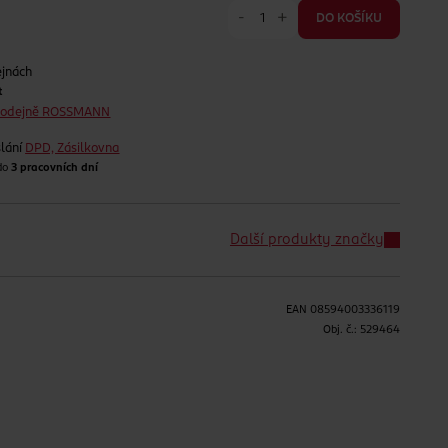
-
+
DO KOŠÍKU
ejnách
t
prodejně ROSSMANN
lání
DPD, Zásilkovna
 do
3 pracovních dní
Další produkty značky
EAN
08594003336119
H
Obj. č.:
529464