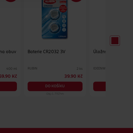
 na obuv
Baterie CR2032 3V
Úložný box pod po
RUBIN
IDEENWELT
400 ml
2 ks
69.90 Kč
39.90 Kč
9
DO KOŠÍKU
DO KOŠÍKU
Obj. č.: 715744
Obj. č.: 308687