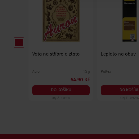
AA
Vata na stříbro a zlato
Lepidlo na obuv
Auron
Pattex
20 ks
10 g
169 Kč
64.90 Kč
KU
DO KOŠÍKU
DO KOŠÍK
100
Obj. č.: 231930
Obj. č.: 379236