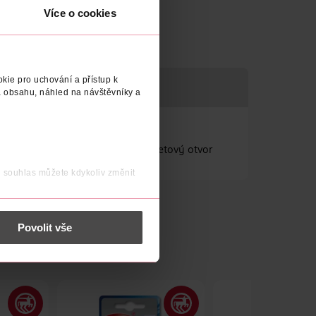
Více o cookies
kie pro uchování a přístup k
 obsahu, náhled na návštěvníky a
tantem do lapače. Nálevkovitý vletový otvor
j souhlas můžete kdykoliv změnit
 nést osobní údaje.
Povolit vše