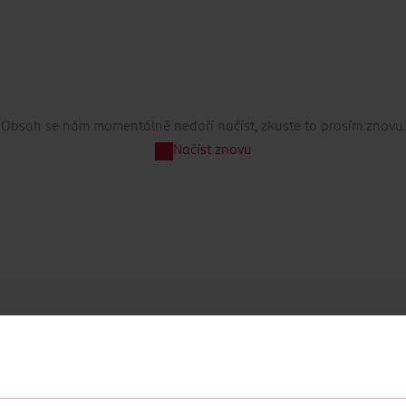
Obsah se nám momentálně nedaří načíst, zkuste to prosím znovu.
Načíst znovu