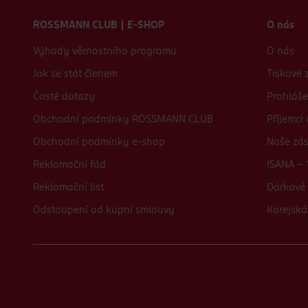
Zápatí webu
ROSSMANN CLUB | E-SHOP
O nás
Výhody věrnostního programu
O nás
Jak se stát členem
Tiskové 
Časté dotazy
Prohláše
Obchodní podmínky ROSSMANN CLUB
Příjemci
Obchodní podmínky e-shop
Naše zá
Reklamační řád
ISANA - 
Reklamační list
Dárkové 
Odstoupení od kupní smlouvy
Korejská