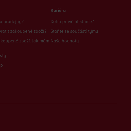
Kariéra
bu prodejny?
Koho právě hledáme?
rátit zakoupené zboží?
Staňte se součástí týmu
zakoupené zboží. Jak mám
Naše hodnoty
sty
up