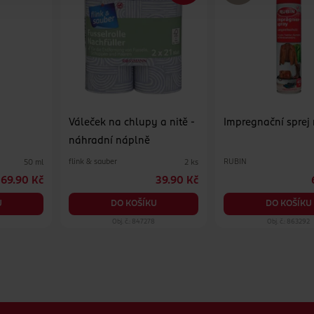
Váleček na chlupy a nitě -
Impregnační sprej
náhradní náplně
flink & sauber
RUBIN
50 ml
2 ks
69.90 Kč
39.90 Kč
U
DO KOŠÍKU
DO KOŠÍKU
Obj. č.: 847278
Obj. č.: 863292