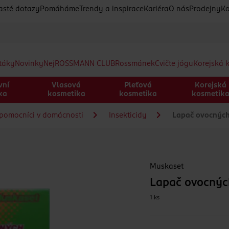
asté dotazy
Pomáháme
Trendy a inspirace
Kariéra
O nás
Prodejny
Ko
etáky
Novinky
Nej
ROSSMANN CLUB
Rossmánek
Cvičte jógu
Korejská 
vní
Vlasová
Pleťová
Korejská
ka
kosmetika
kosmetika
kosmetik
pomocníci v domácnosti
Insekticidy
Lapač ovocnýc
Muskaset
Lapač ovocný
1 ks