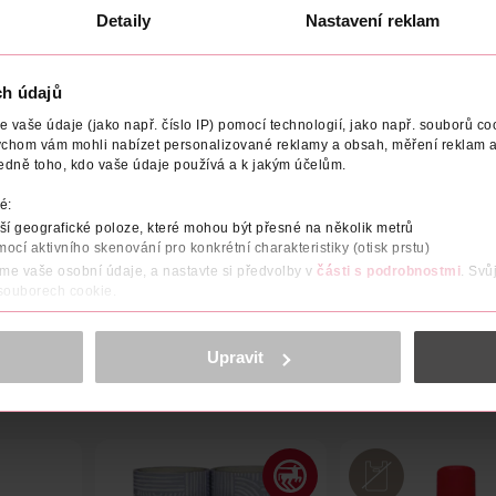
Detaily
Nastavení reklam
ch údajů
vaše údaje (jako např. číslo IP) pomocí technologií, jako např. souborů coo
RNĚNÍ
POČET
VYROBENO V
VÝROBCE/DODAVATEL
ychom vám mohli nabízet personalizované reklamy a obsah, měření reklam a
edně toho, kdo vaše údaje používá a k jakým účelům.
bez nich.
é:
í geografické poloze, které mohou být přesné na několik metrů
ophila melanogaster). Octomilky jsou lákány potravinovým atrak
mocí aktivního skenování pro konkrétní charakteristiky (otisk prstu)
áme vaše osobní údaje, a nastavte si předvolby v
části s podrobnostmi
. Svů
 souborech cookie.
obsahu a reklam, funkcí sociálních médií, analýze návštěvnosti, které mohou
ně osobních údajů.
Upravit
cookies
<