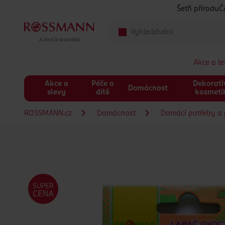
Přeskočit na hlavmní obsah
Šetři přírodu
Č
Akce a l
Akce a
Péče o
Dekorati
Domácnost
slevy
dítě
kosmeti
ROSSMANN.cz
Domácnost
Domácí potřeby a 