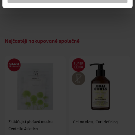
neslepené. Nechá vyniknout váš individuální styl a vy
ZOBRAZIT VÍCE
můžete sebevědomě vyrazit ven.
Nejčastějí nakupované společně
Zklidňující pleťová maska
Gel na vlasy Curl defining
Centella Asiatica