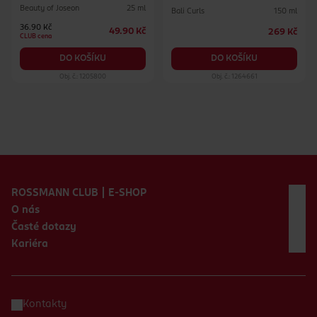
Beauty of Joseon
25 ml
Bali Curls
150 ml
36.90 Kč
49.90 Kč
269 Kč
CLUB cena
DO KOŠÍKU
DO KOŠÍKU
Obj. č.: 1205800
Obj. č.: 1264661
Zápatí webu
ROSSMANN CLUB | E-SHOP
O nás
Časté dotazy
Kariéra
Kontakty