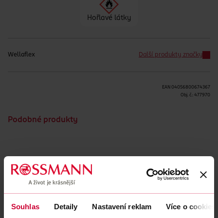
Hořlavé látky
Wellaflex
Další produkty značky
EAN
04056800674367
Obj. č.:
477970
Podobné produkty
Obsah se nám momentálně nedaří načíst, zkuste to prosím
znovu.
Načíst znovu
Souhlas
Detaily
Nastavení reklam
Více o cookies