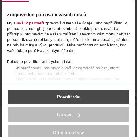
Zodpovědné používání vašich údajů
My a
naši 2 partneři
zpracováváme vaše údaje (jako např. číslo IP)
pomocí technologií, jako např. souborů cookie pro uchování a
přístup k informacím na vašem zařízení, abychom vám mohli nabízet
personalizované reklamy a obsah, měření reklam a obsahu, náhled
na návštěvníky a vývoj produktů. Máte možnosti ohledně toho, kdo
vaše údaje používá a k jakým účelům.
Pokud to povolíte, rádi bychom také:
Shromažďovali informace o vaší geografické poloze, které
mohou být přesné na několik metrů
Identifikovali vaše zařízení pomocí aktivního skenování pro
konkrétní charakteristiky (otisk prstu)
Zjistěte více o tom, jak zpracováváme vaše osobní údaje, a nastavte
Povolit vše
si předvolby v
části s podrobnostmi
. Svůj souhlas můžete kdykoliv
POPIS
POUŽITÍ
SLOŽENÍ
UPOZORNĚNÍ
OBJEM
N
změnit nebo odvolat v části Prohlášení o souborech cookie.
K provozu stránek, personalizaci obsahu a reklam, funkcí sociálních
Mějte své vlasy pod kontrolou. Lak na vlasy Wella
Upravit
médií, analýze návštěvnosti, které mohou nést osobní údaje.
WELLAFLEX 2nd Day Volume Extra Strong Hold Hair Spray
Více najdete v
prohlášení o ochraně osobních údajů.
zajistí mimořádně silnou fixaci a díky technologii
FlexActive™ zaručí, že váš účes zůstane flexibilní a pružný až
Odmítnout vše
Děkujeme za pochopení. >
více o cookies
<
24 hodin. Zároveň zachová vlasy jemné na dotek a