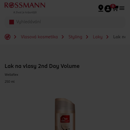
Přeskočit na hlavmní obsah
0
Vlasová kosmetika
Styling
Laky
Lak na 
Lak na vlasy 2nd Day Volume
Wellaflex
250 ml