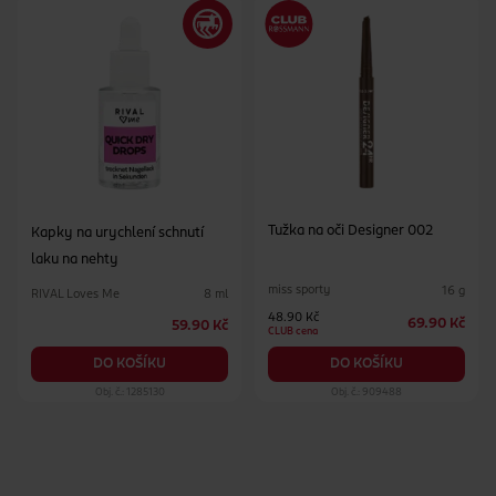
Tužka na oči Designer 002
Kapky na urychlení schnutí
laku na nehty
miss sporty
16 g
RIVAL Loves Me
8 ml
48.90 Kč
69.90 Kč
59.90 Kč
CLUB cena
DO KOŠÍKU
DO KOŠÍKU
Obj. č.: 1285130
Obj. č.: 909488