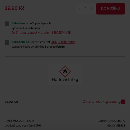
-
+
29.90 Kč
DO KOŠÍKU
Skladem
na 49 prodejnách
vyzvednutí již za
60 minut
Ověřit dostupnost v prodejně ROSSMANN
Skladem 5+ ks
pro zaslání
DPD, Zásilkovna
standardní doba doručení do
3 pracovních dní
Hořlavé látky
essence
Další produkty značky
Běžná cena: 29.90 Kč/ks
EAN
04059729518972
Uvedené ceny jsou včetně DPH
Obj. č.:
1319538