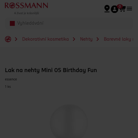
Přeskočit na hlavmní obsah
0
Dekorativní kosmetika
Nehty
Barevné laky na
Lak na nehty Mini 05 Birthday Fun
essence
1 ks