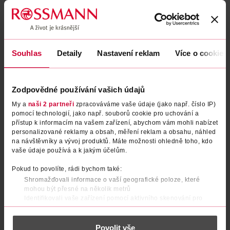
Podobné produkty
Souhlas
Detaily
Nastavení reklam
Více o cookies
Zodpovědné používání vašich údajů
My a
naši 2 partneři
zpracováváme vaše údaje (jako např. číslo IP)
pomocí technologií, jako např. souborů cookie pro uchování a
přístup k informacím na vašem zařízení, abychom vám mohli nabízet
personalizované reklamy a obsah, měření reklam a obsahu, náhled
na návštěvníky a vývoj produktů. Máte možnosti ohledně toho, kdo
vaše údaje používá a k jakým účelům.
Lak na nehty Mini 14 Glow in
Lak na nehty Glitter Effect 09
the dark
dazzling diamonds
Pokud to povolíte, rádi bychom také:
Shromažďovali informace o vaší geografické poloze, které
essence
RIVAL Loves Me
5 ml
9 ml
mohou být přesné na několik metrů
Identifikovali vaše zařízení pomocí aktivního skenování pro
29.90 Kč
54.90 Kč
konkrétní charakteristiky (otisk prstu)
DO KOŠÍKU
DO KOŠÍKU
Zjistěte více o tom, jak zpracováváme vaše osobní údaje, a nastavte
Povolit vše
si předvolby v
části s podrobnostmi
. Svůj souhlas můžete kdykoliv
Obj. č.: 1388060
Obj. č.: 1285017