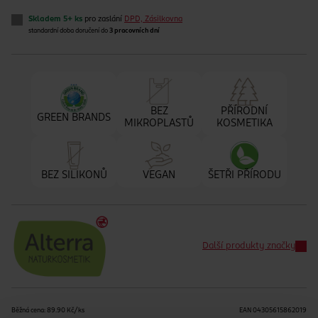
Skladem 5+ ks
pro zaslání
DPD, Zásilkovna
standardní doba doručení do
3 pracovních dní
BEZ
PŘÍRODNÍ
GREEN BRANDS
MIKROPLASTŮ
KOSMETIKA
BEZ SILIKONŮ
VEGAN
ŠETŘI PŘÍRODU
Další produkty značky
Běžná cena: 89.90 Kč/ks
EAN
04305615862019