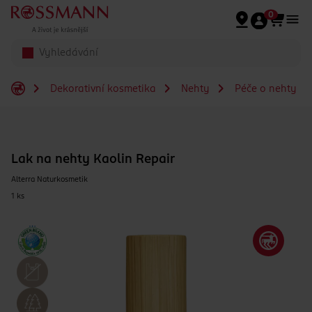
Přeskočit na hlavmní obsah
0
Dekorativní kosmetika
Nehty
Péče o nehty
Lak na nehty Kaolin Repair
Alterra Naturkosmetik
1 ks