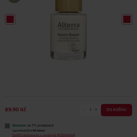
-
+
89.90 Kč
DO KOŠÍKU
Skladem
na 111 prodejnách
vyzvednutí již za
60 minut
Ověřit dostupnost v prodejně ROSSMANN