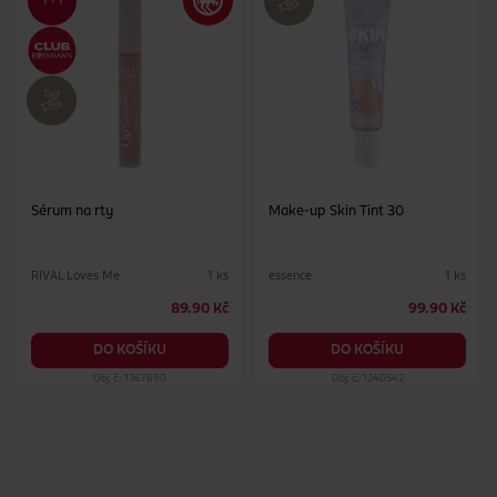
Sérum na rty
Make-up Skin Tint 30
RIVAL Loves Me
essence
1 ks
1 ks
89.90 Kč
99.90 Kč
DO KOŠÍKU
DO KOŠÍKU
Obj. č.: 1367690
Obj. č.: 1240542