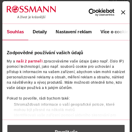
Uvedené ceny jsou včetně DPH
Obj. č.:
1185935
Podobné produkty
Souhlas
Detaily
Nastavení reklam
Více o cookies
Zodpovědné používání vašich údajů
My a
naši 2 partneři
zpracováváme vaše údaje (jako např. číslo IP)
pomocí technologií, jako např. souborů cookie pro uchování a
přístup k informacím na vašem zařízení, abychom vám mohli nabízet
personalizované reklamy a obsah, měření reklam a obsahu, náhled
na návštěvníky a vývoj produktů. Máte možnosti ohledně toho, kdo
vaše údaje používá a k jakým účelům.
Lak na nehty 10v1 Repair
Podkladový lak na nehty
Pokud to povolíte, rádi bychom také:
Strength
White & Hard
Shromažďovali informace o vaší geografické poloze, které
mohou být přesné na několik metrů
essence
Gabriella Salvete
1 ks
1 ks
Identifikovali vaše zařízení pomocí aktivního skenování pro
konkrétní charakteristiky (otisk prstu)
79.90 Kč
79.90 Kč
Zjistěte více o tom, jak zpracováváme vaše osobní údaje, a nastavte
Povolit vše
si předvolby v
části s podrobnostmi
. Svůj souhlas můžete kdykoliv