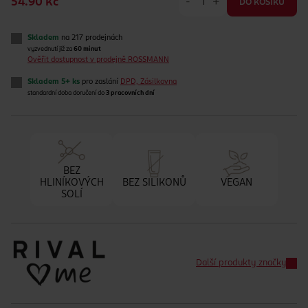
-
+
54.90 Kč
DO KOŠÍKU
Skladem
na 217 prodejnách
vyzvednutí již za
60 minut
Ověřit dostupnost v prodejně ROSSMANN
Skladem 5+ ks
pro zaslání
DPD, Zásilkovna
standardní doba doručení do
3 pracovních dní
BEZ
HLINÍKOVÝCH
BEZ SILIKONŮ
VEGAN
SOLÍ
Další produkty značky