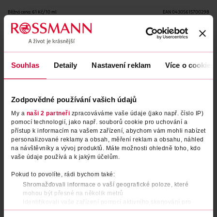
Běžná cena: 61 Kč/10 ml
EAN
04305615700298
Uvedené ceny jsou včetně DPH
Obj. č.:
977500
Podobné produkty
Souhlas
Detaily
Nastavení reklam
Více o cookies
Zodpovědné používání vašich údajů
My a
naši 2 partneři
zpracováváme vaše údaje (jako např. číslo IP)
pomocí technologií, jako např. souborů cookie pro uchování a
přístup k informacím na vašem zařízení, abychom vám mohli nabízet
personalizované reklamy a obsah, měření reklam a obsahu, náhled
na návštěvníky a vývoj produktů. Máte možnosti ohledně toho, kdo
vaše údaje používá a k jakým účelům.
Lak na nehty Neon Explosion
Lak na nehty HD-Gels on the
Pokud to povolíte, rádi bychom také:
Shromažďovali informace o vaší geografické poloze, které
04 Carnival
go 04 Pearl Nude
mohou být přesné na několik metrů
RIVAL Loves Me
8 ml
RIVAL Loves Me
Identifikovali vaše zařízení pomocí aktivního skenování pro
9 ml
konkrétní charakteristiky (otisk prstu)
49.90 Kč
54.90 Kč
54.90 Kč