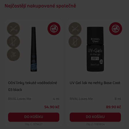
Nejčastějí nakupované společně
Oční linky tekuté voděodolné
UV Gel lak na nehty Base Coat
03 black
RIVAL Loves Me
RIVAL Loves Me
4 ml
8 ml
54.90 Kč
89.90 Kč
DO KOŠÍKU
DO KOŠÍKU
Obj. č.: 979627
Obj. č.: 1185904