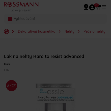
Přeskočit na hlavmní obsah
0
Dekorativní kosmetika
Nehty
Péče o nehty
Lak na nehty Hard to resist advanced
Essie
1 ks