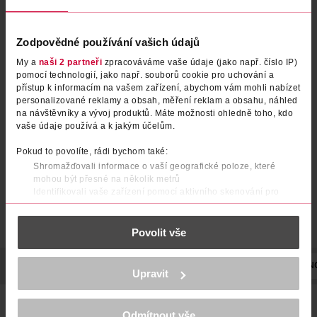
Zodpovědné používání vašich údajů
My a
naši 2 partneři
zpracováváme vaše údaje (jako např. číslo IP)
Zpevňující lak na nehty
Kúra na posílení nehtů
pomocí technologií, jako např. souborů cookie pro uchování a
přístup k informacím na vašem zařízení, abychom vám mohli nabízet
Xtreme Hardener
personalizované reklamy a obsah, měření reklam a obsahu, náhled
Dermacol
1 ks
na návštěvníky a vývoj produktů. Máte možnosti ohledně toho, kdo
Alterra Naturkosmetik
1 ks
vaše údaje používá a k jakým účelům.
69.90 Kč
99.90 Kč
89.90 Kč
CLUB cena
Pokud to povolíte, rádi bychom také:
DO KOŠÍKU
DO KOŠÍKU
Shromažďovali informace o vaší geografické poloze, které
Obj. č.: 1090109
Obj. č.: 1184853
mohou být přesné na několik metrů
Identifikovali vaše zařízení pomocí aktivního skenování pro
konkrétní charakteristiky (otisk prstu)
Zjistěte více o tom, jak zpracováváme vaše osobní údaje, a nastavte
Povolit vše
si předvolby v
části s podrobnostmi
. Svůj souhlas můžete kdykoliv
změnit nebo odvolat v části Prohlášení o souborech cookie.
POPIS
POUŽITÍ
SLOŽENÍ
PEČUJÍCÍ ÚČINEK
VYROBEN
K provozu stránek, personalizaci obsahu a reklam, funkcí sociálních
Upravit
médií, analýze návštěvnosti, které mohou nést osobní údaje.
Více najdete v
prohlášení o ochraně osobních údajů.
Zabraňte lámání a třepení nehtů s pokročilým zpevňovačem
nehtů hard to resist advanced od essie! Vaše nehty zůstanou
Odmítnout vše