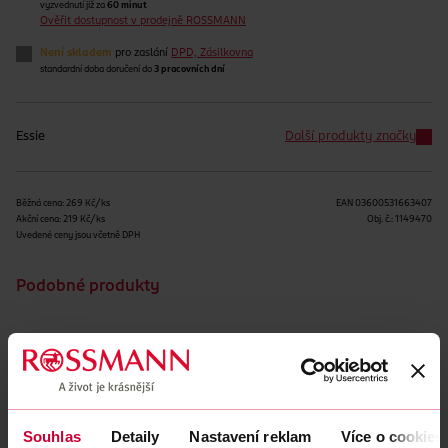
vyzvednutí již za
60 minut
Ověřit dostupnost v prodejně ROSSMANN
Není skladem
pro zaslání
DPD, Zásilkovna
standardní doba doručení do
3 pracovních dní
Essie
Další produkty značky
Běžná cena: 269 Kč/ks
EAN
03600531663407
Akční cena: 219 Kč/ks
Obj. č.:
1149470
Uvedené ceny jsou včetně DPH
Podobné produkty
Souhlas
Detaily
Nastavení reklam
Více o cookies