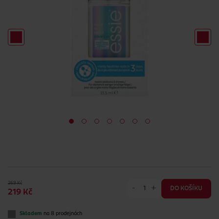
269 Kč
-
+
DO KOŠÍKU
219 Kč
Skladem
na 8 prodejnách