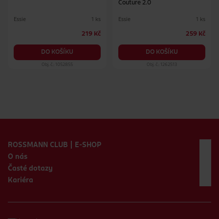
Couture 2.0
Essie
Essie
1 ks
1 ks
219 Kč
259 Kč
DO KOŠÍKU
DO KOŠÍKU
Obj. č.: 1052855
Obj. č.: 1262513
Zápatí webu
ROSSMANN CLUB | E-SHOP
O nás
Časté dotazy
Kariéra