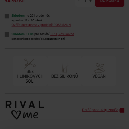
-
+
54.90 Kč
DO KOŠÍKU
Skladem
na 221 prodejnách
vyzvednutí již za
60 minut
Ověřit dostupnost v prodejně ROSSMANN
Skladem 5+ ks
pro zaslání
DPD, Zásilkovna
standardní doba doručení do
3 pracovních dní
BEZ
HLINÍKOVÝCH
BEZ SILIKONŮ
VEGAN
SOLÍ
Další produkty značky