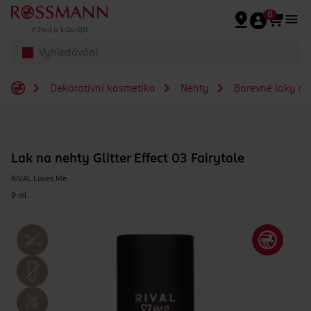
Přeskočit na hlavmní obsah
0
Dekorativní kosmetika
Nehty
Barevné laky na
Lak na nehty Glitter Effect 03 Fairytale
RIVAL Loves Me
9 ml