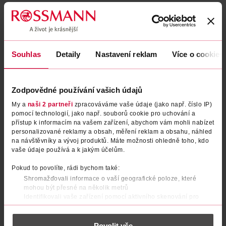
Běžná cena: 61 Kč/10 ml
EAN
04305615700496
Uvedené ceny jsou včetně DPH
Obj. č.:
982436
Podobné produkty
Souhlas
Detaily
Nastavení reklam
Více o cookies
Zodpovědné používání vašich údajů
My a
naši 2 partneři
zpracováváme vaše údaje (jako např. číslo IP)
pomocí technologií, jako např. souborů cookie pro uchování a
přístup k informacím na vašem zařízení, abychom vám mohli nabízet
personalizované reklamy a obsah, měření reklam a obsahu, náhled
na návštěvníky a vývoj produktů. Máte možnosti ohledně toho, kdo
vaše údaje používá a k jakým účelům.
Pokud to povolíte, rádi bychom také:
Shromažďovali informace o vaší geografické poloze, které
Lak na nehty Glitter Effect 09
Lak na nehty UV gel 08 night
mohou být přesné na několik metrů
dazzling diamonds
out
Identifikovali vaše zařízení pomocí aktivního skenování pro
konkrétní charakteristiky (otisk prstu)
RIVAL Loves Me
RIVAL Loves Me
9 ml
8 ml
Zjistěte více o tom, jak zpracováváme vaše osobní údaje, a nastavte
54.90 Kč
89.90 Kč
Povolit vše
si předvolby v
části s podrobnostmi
. Svůj souhlas můžete kdykoliv