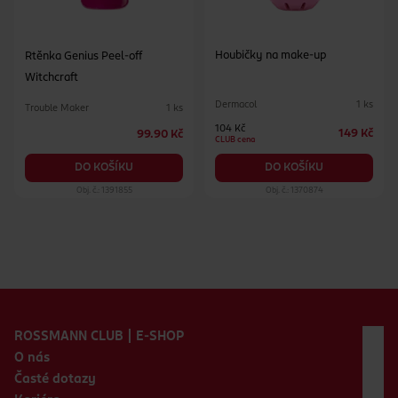
Houbičky na make-up
Rtěnka Genius Peel-off
Witchcraft
Dermacol
1 ks
Trouble Maker
1 ks
104 Kč
149 Kč
99.90 Kč
CLUB cena
DO KOŠÍKU
DO KOŠÍKU
Obj. č.: 1391855
Obj. č.: 1370874
Zápatí webu
ROSSMANN CLUB | E-SHOP
O nás
Časté dotazy