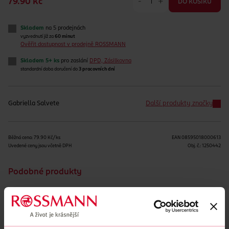
-
+
79.90 Kč
DO KOŠÍKU
Skladem
na 5 prodejnách
vyzvednutí již za
60 minut
Ověřit dostupnost v prodejně ROSSMANN
Skladem 5+ ks
pro zaslání
DPD, Zásilkovna
standardní doba doručení do
3 pracovních dní
Gabriella Salvete
Další produkty značky
Běžná cena: 79.90 Kč/ks
EAN
08595018000613
Uvedené ceny jsou včetně DPH
Obj. č.:
1250442
Podobné produkty