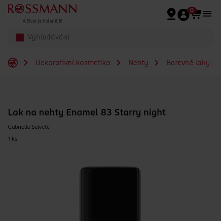
Přeskočit na hlavmní obsah
0
Dekorativní kosmetika
Nehty
Barevné laky na
Lak na nehty Enamel 83 Starry night
Gabriella Salvete
1 ks