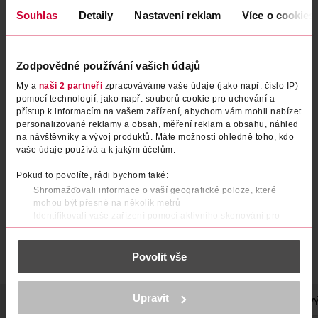
Souhlas
Detaily
Nastavení reklam
Více o cookies
Zodpovědné používání vašich údajů
My a
naši 2 partneři
zpracováváme vaše údaje (jako např. číslo IP)
pomocí technologií, jako např. souborů cookie pro uchování a
Lak na nehty Enamel 01 Deep
Lak na nehty UV gel 19
přístup k informacím na vašem zařízení, abychom vám mohli nabízet
personalizované reklamy a obsah, měření reklam a obsahu, náhled
Black
midnight shadow
na návštěvníky a vývoj produktů. Máte možnosti ohledně toho, kdo
vaše údaje používá a k jakým účelům.
Gabriella Salvete
RIVAL Loves Me
1 ks
1 ks
79.90 Kč
89.90 Kč
Pokud to povolíte, rádi bychom také:
Shromažďovali informace o vaší geografické poloze, které
DO KOŠÍKU
DO KOŠÍKU
mohou být přesné na několik metrů
Obj. č.: 933476
Obj. č.: 1367430
Identifikovali vaše zařízení pomocí aktivního skenování pro
konkrétní charakteristiky (otisk prstu)
Zjistěte více o tom, jak zpracováváme vaše osobní údaje, a nastavte
Povolit vše
si předvolby v
části s podrobnostmi
. Svůj souhlas můžete kdykoliv
změnit nebo odvolat v části Prohlášení o souborech cookie.
K provozu stránek, personalizaci obsahu a reklam, funkcí sociálních
Upravit
POPIS
POUŽITÍ
SLOŽENÍ
POČET
VYROBENO V
V
médií, analýze návštěvnosti, které mohou nést osobní údaje.
Více najdete v
prohlášení o ochraně osobních údajů.