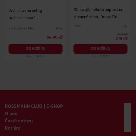
Obnovující tekutá náplast na
Vrchní lak na nehty
zlomené nehty Break Fix
rychleschnoucí
Essie
7 ml
RIVAL Loves Me
9 ml
269 Kč
54.90 Kč
219 Kč
DO KOŠÍKU
DO KOŠÍKU
Obj. č.: 1116984
Obj. č.: 1375312
Zápatí webu
ROSSMANN CLUB | E-SHOP
O nás
Časté dotazy
Kariéra