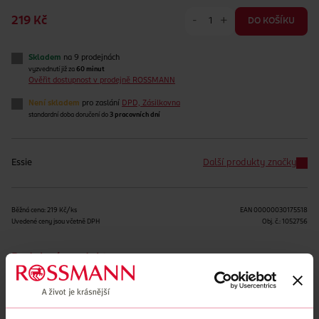
-
+
219 Kč
DO KOŠÍKU
Skladem
na 9 prodejnách
vyzvednutí již za
60 minut
Ověřit dostupnost v prodejně ROSSMANN
Není skladem
pro zaslání
DPD, Zásilkovna
standardní doba doručení do
3 pracovních dní
Essie
Další produkty značky
Běžná cena: 219 Kč/ks
EAN
00000030175518
Uvedené ceny jsou včetně DPH
Obj. č.:
1052756
Podobné produkty