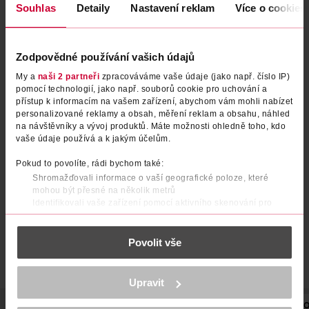
Souhlas
Detaily
Nastavení reklam
Více o cookies
Zodpovědné používání vašich údajů
My a
naši 2 partneři
zpracováváme vaše údaje (jako např. číslo IP)
pomocí technologií, jako např. souborů cookie pro uchování a
přístup k informacím na vašem zařízení, abychom vám mohli nabízet
personalizované reklamy a obsah, měření reklam a obsahu, náhled
UV gel lak na nehty 218
Lak na nehty Gel 40 Buutter
na návštěvníky a vývoj produktů. Máte možnosti ohledně toho, kdo
vaše údaje používá a k jakým účelům.
Buttercream Dream
half
essence
essence
1 ks
8 ml
Pokud to povolíte, rádi bychom také:
Shromažďovali informace o vaší geografické poloze, které
129 Kč
49.90 Kč
mohou být přesné na několik metrů
DO KOŠÍKU
DO KOŠÍKU
Identifikovali vaše zařízení pomocí aktivního skenování pro
konkrétní charakteristiky (otisk prstu)
Obj. č.: 1507287
Obj. č.: 1388046
Zjistěte více o tom, jak zpracováváme vaše osobní údaje, a nastavte
Povolit vše
si předvolby v
části s podrobnostmi
. Svůj souhlas můžete kdykoliv
změnit nebo odvolat v části Prohlášení o souborech cookie.
K provozu stránek, personalizaci obsahu a reklam, funkcí sociálních
Upravit
médií, analýze návštěvnosti, které mohou nést osobní údaje.
Více najdete v
prohlášení o ochraně osobních údajů.
POPIS
POUŽITÍ
SLOŽENÍ
POČET
NÁZEV VÝROBCE/DO