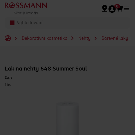
Přeskočit na hlavmní obsah
0
Dekorativní kosmetika
Nehty
Barevné laky na
Lak na nehty 648 Summer Soul
Essie
1 ks