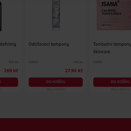
 defining
Odličovací tampony
Tonizační tampon
Skincare
ISANA
ISANA
150 ml
140 ks
269 Kč
27.90 Kč
U
DO KOŠÍKU
DO KOŠÍKU
1
Obj. č.: 796149
Obj. č.: 1361414