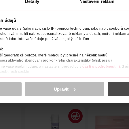
Detaily
Nastavení reklam
ch údajů
vaše údaje (jako např. číslo IP) pomocí technologií, jako např. souborů coo
TEL
DÉLKA
POČET
NÁZEV VÝROBCE/DODAVATELE
ychom vám mohli nabízet personalizované reklamy a obsah, měření reklam a
edně toho, kdo vaše údaje používá a k jakým účelům.
 použití v domácnosti s ekonomickým návinem cca 44 metrů.
é:
í geografické poloze, které mohou být přesné na několik metrů
mocí aktivního skenování pro konkrétní charakteristiky (otisk prstu)
áme vaše osobní údaje, a nastavte si předvolby v
části s podrobnostmi
. Svů
 souborech cookie.
obsahu a reklam, funkcí sociálních médií, analýze návštěvnosti, které mohou
ně osobních údajů.
Upravit
cookies
<