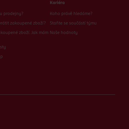
Kariéra
bu prodejny?
Koho právě hledáme?
rátit zakoupené zboží?
Staňte se součástí týmu
zakoupené zboží. Jak mám
Naše hodnoty
sty
up