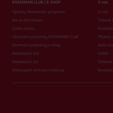
ROSSMANN CLUB | E-SHOP
O nás
Výhody věrnostního programu
O nás
Jak se stát členem
Tiskové 
Časté dotazy
Prohláše
Obchodní podmínky ROSSMANN CLUB
Příjemci
Obchodní podmínky e-shop
Naše zá
Reklamační řád
ISANA - 
Reklamační list
Dárkové 
Odstoupení od kupní smlouvy
Korejská