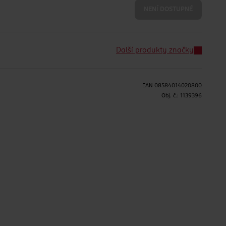
NENÍ DOSTUPNÉ
Další produkty značky
EAN
08584014020800
Obj. č.:
1139396