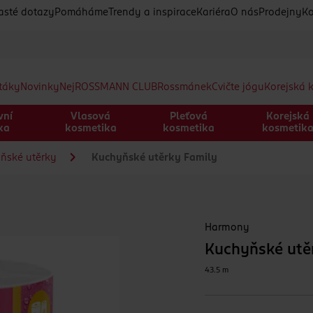
asté dotazy
Pomáháme
Trendy a inspirace
Kariéra
O nás
Prodejny
Ko
etáky
Novinky
Nej
ROSSMANN CLUB
Rossmánek
Cvičte jógu
Korejská 
vní
Vlasová
Pleťová
Korejská
ka
kosmetika
kosmetika
kosmetik
ňské utěrky
Kuchyňské utěrky Family
Harmony
Kuchyňské utě
43.5 m