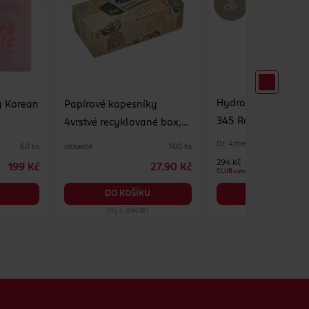
Hydratační pleťov
y Korean
Papírové kapesníky
345 Relief Cream M
4vrstvé recyklované box,
různé druhy
Dr. Althea
alouette
60 ks
100 ks
294 Kč
199 Kč
27.90 Kč
CLUB cena
DO KOŠÍKU
DO KOŠÍKU
Obj. č.: 884181
Obj. č.: 1390575