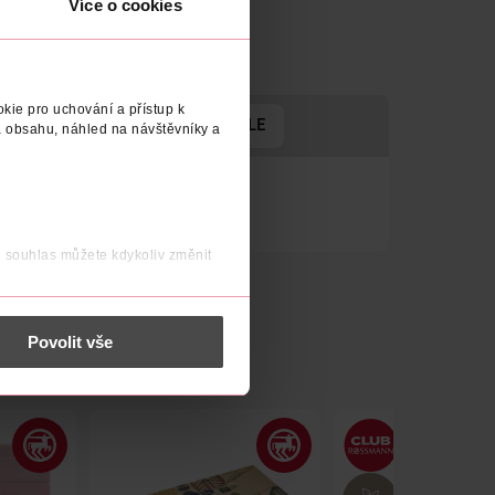
Více o cookies
kie pro uchování a přístup k
ADRESA VÝROBCE/DODAVATELE
 obsahu, náhled na návštěvníky a
j souhlas můžete kdykoliv změnit
 nést osobní údaje.
Povolit vše