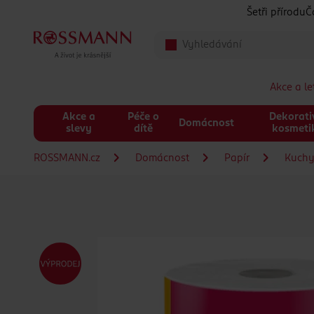
Přeskočit na hlavmní obsah
Šetři přírodu
Č
Akce a l
Akce a
Péče o
Dekorati
Domácnost
slevy
dítě
kosmeti
ROSSMANN.cz
Domácnost
Papír
Kuchy