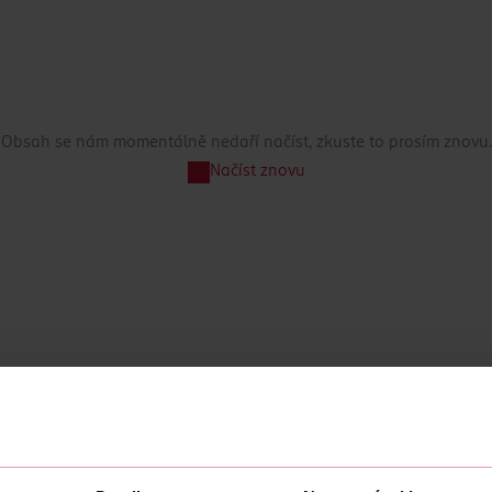
Obsah se nám momentálně nedaří načíst, zkuste to prosím znovu.
Načíst znovu