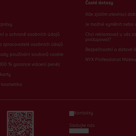
Časté dotazy
Kde zjistím otevírací do
zprávy
Je možné vyměnit nebo v
ní o ochraně osobních údajů
Chci reklamovat u vás 
postupovat?
 a zpracovatelé osobních údajů
Bezpečnostní a datové li
sady používání souborů cookie
NYX Professional Make
100 % garance vrácení peněz
karty
 kosmetika
Kontakty
Sledujte nás