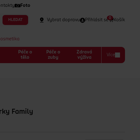
ntakty
Foto
0
Vybrat dopravu
Přihlásit se
Košík
HLEDAT
kosmetika
Péče o
Péče o
Zdravá
Více
a
tělo
zuby
výživa
rky Family