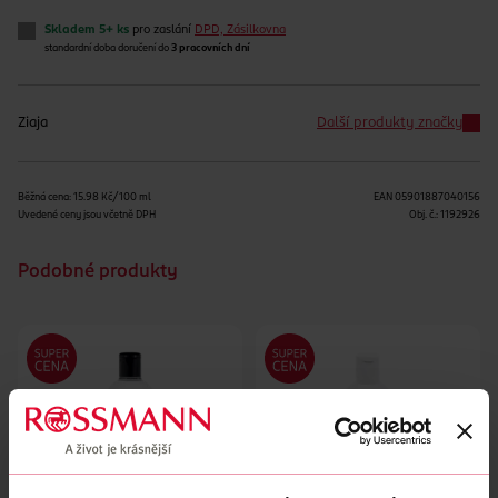
Skladem 5+ ks
pro zaslání
DPD, Zásilkovna
standardní doba doručení do
3 pracovních dní
Ziaja
Další produkty značky
Běžná cena: 15.98 Kč/100 ml
EAN
05901887040156
Uvedené ceny jsou včetně DPH
Obj. č.:
1192926
Podobné produkty