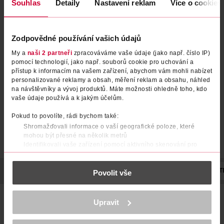
Souhlas
Detaily
Nastavení reklam
Více o cookies
Sprchový gel Fresh Tea Mint
Kozí mléko Krémový sprchový
Zodpovědné používání vašich údajů
gel
My a
naši 2 partneři
zpracováváme vaše údaje (jako např. číslo IP)
pomocí technologií, jako např. souborů cookie pro uchování a
Ziaja
Ziaja
500 ml
500 ml
přístup k informacím na vašem zařízení, abychom vám mohli nabízet
79.90 Kč
79.90 Kč
personalizované reklamy a obsah, měření reklam a obsahu, náhled
na návštěvníky a vývoj produktů. Máte možnosti ohledně toho, kdo
DO KOŠÍKU
DO KOŠÍKU
vaše údaje používá a k jakým účelům.
Obj. č.: 1393767
Obj. č.: 1192124
Pokud to povolíte, rádi bychom také:
Shromažďovali informace o vaší geografické poloze, které
mohou být přesné na několik metrů
Identifikovali vaše zařízení pomocí aktivního skenování pro
konkrétní charakteristiky (otisk prstu)
Zjistěte více o tom, jak zpracováváme vaše osobní údaje, a nastavte
POPIS
POUŽITÍ
SLOŽENÍ
OBJEM
VÝROBCE/DODAVAT
Povolit vše
si předvolby v
části s podrobnostmi
. Svůj souhlas můžete kdykoliv
změnit nebo odvolat v části Prohlášení o souborech cookie.
Krystalický sprchový gel s máslem Cupuacu pro všechny
K provozu stránek, personalizaci obsahu a reklam, funkcí sociálních
Upravit
typy pokožky. Máslo Cupuacu ze semen amazonského
médií, analýze návštěvnosti, které mohou nést osobní údaje.
stromu Theobroma grandiflorum s chutnými plody a
Více najdete v
prohlášení o ochraně osobních údajů.
krásnými květy. Má vysoký obsah nasycených a