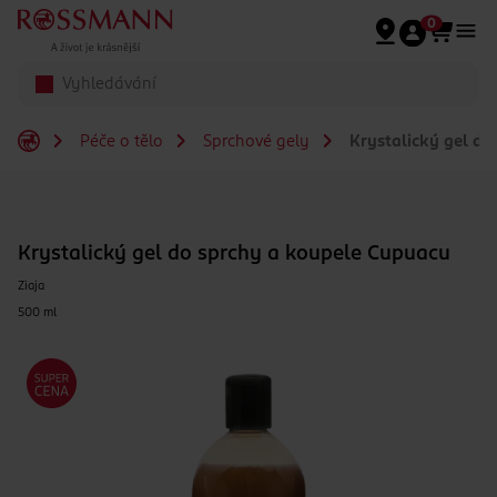
Přeskočit na hlavmní obsah
0
Péče o tělo
Sprchové gely
Krystalický gel do
Krystalický gel do sprchy a koupele Cupuacu
Ziaja
500 ml