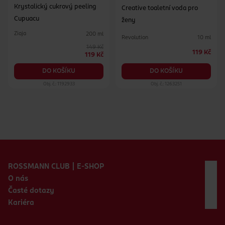
Krystalický cukrový peeling
Creative toaletní voda pro
Cupuacu
ženy
Ziaja
200 ml
Revolution
10 ml
149 Kč
119 Kč
119 Kč
DO KOŠÍKU
DO KOŠÍKU
Obj. č.: 1192933
Obj. č.: 1263251
Zápatí webu
ROSSMANN CLUB | E-SHOP
O nás
Časté dotazy
Kariéra