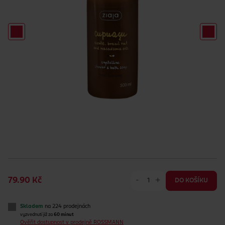
-
+
79.90 Kč
DO KOŠÍKU
Skladem
na 224 prodejnách
vyzvednutí již za
60 minut
Ověřit dostupnost v prodejně ROSSMANN