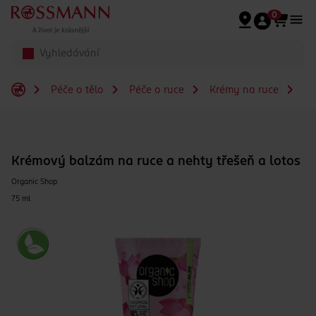
Přeskočit na hlavmní obsah
0
Péče o tělo
Péče o ruce
Krémy na ruce
Kr
Krémový balzám na ruce a nehty třešeň a lotos
Organic Shop
75 ml