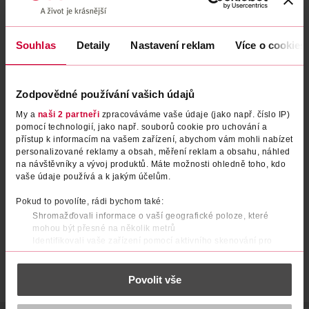
Souhlas
Detaily
Nastavení reklam
Více o cookies
Zodpovědné používání vašich údajů
My a
naši 2 partneři
zpracováváme vaše údaje (jako např. číslo IP)
pomocí technologií, jako např. souborů cookie pro uchování a
Krém na ruce Tropické mango
Krémové máslo na ruce a
přístup k informacím na vašem zařízení, abychom vám mohli nabízet
nehty Ylang-ylang
personalizované reklamy a obsah, měření reklam a obsahu, náhled
na návštěvníky a vývoj produktů. Máte možnosti ohledně toho, kdo
Organic Shop
Organic Shop
75 ml
75 ml
vaše údaje používá a k jakým účelům.
69.90 Kč
69.90 Kč
Pokud to povolíte, rádi bychom také:
DO KOŠÍKU
DO KOŠÍKU
Shromažďovali informace o vaší geografické poloze, které
mohou být přesné na několik metrů
Obj. č.: 1341577
Obj. č.: 1122497
Identifikovali vaše zařízení pomocí aktivního skenování pro
konkrétní charakteristiky (otisk prstu)
Zjistěte více o tom, jak zpracováváme vaše osobní údaje, a nastavte
Povolit vše
si předvolby v
části s podrobnostmi
. Svůj souhlas můžete kdykoliv
změnit nebo odvolat v části Prohlášení o souborech cookie.