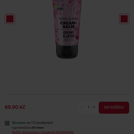
-
+
69.90 Kč
DO KOŠÍKU
Skladem
na 113 prodejnách
vyzvednutí již za
60 minut
Ověřit dostupnost v prodejně ROSSMANN