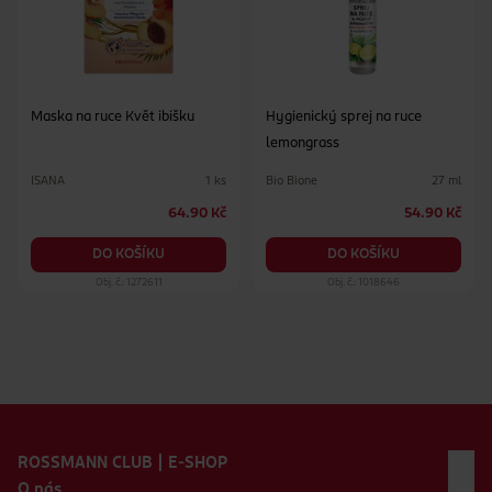
Maska na ruce Květ ibišku
Hygienický sprej na ruce
lemongrass
ISANA
Bio Bione
1 ks
27 ml
64.90 Kč
54.90 Kč
DO KOŠÍKU
DO KOŠÍKU
Obj. č.: 1272611
Obj. č.: 1018646
Zápatí webu
ROSSMANN CLUB | E-SHOP
O nás