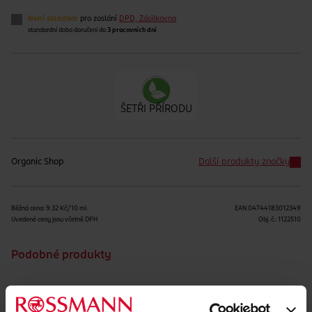
Není skladem
pro zaslání
DPD, Zásilkovna
standardní doba doručení do
3 pracovních dní
ŠETŘI PŘÍRODU
Organic Shop
Další produkty značky
Běžná cena: 9.32 Kč/10 ml
EAN
04744183012349
Uvedené ceny jsou včetně DPH
Obj. č.:
1122510
Podobné produkty