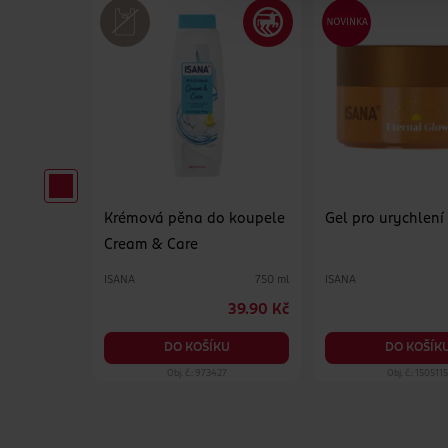
et Sunset
Krémová pěna do koupele
Gel pro urychlení
Cream & Care
ISANA
ISANA
200 ml
750 ml
79.90 Kč
39.90 Kč
KU
DO KOŠÍKU
DO KOŠÍK
18
Obj. č.: 973427
Obj. č.: 150511