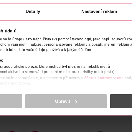
19.90 Kč
19.90 Kč
Detaily
Nastavení reklam
U
DO KOŠÍKU
DO KOŠÍKU
2
Obj. č.: 1381276
Obj. č.: 1386257
ch údajů
vaše údaje (jako např. číslo IP) pomocí technologií, jako např. souborů coo
ychom vám mohli nabízet personalizované reklamy a obsah, měření reklam a
edně toho, kdo vaše údaje používá a k jakým účelům.
é:
T
VÝROBCE/DODAVATEL
í geografické poloze, které mohou být přesné na několik metrů
mocí aktivního skenování pro konkrétní charakteristiky (otisk prstu)
áme vaše osobní údaje, a nastavte si předvolby v
části s podrobnostmi
. Svů
 souborech cookie.
obsahu a reklam, funkcí sociálních médií, analýze návštěvnosti, které mohou
ně osobních údajů.
Upravit
cookies
<