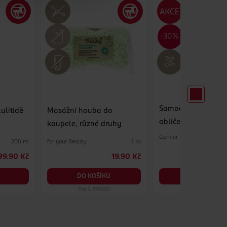
Samoopalovací ka
lulitidě
Masážní houba do
obličej Natural Bro
koupele, různé druhy
Garnier
for your Beauty
200 ml
1 ks
99.90 Kč
19.90 Kč
DO KOŠÍKU
DO KOŠÍKU
Obj. č.: 504232
Obj. č.: 1162028