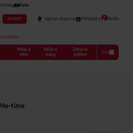
ntakty
Foto
0
Vybrat dopravu
Přihlásit se
Košík
HLEDAT
kosmetika
Péče o
Péče o
Zdravá
Více
a
tělo
zuby
výživa
e
 Me-time