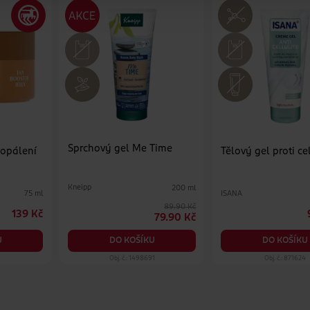
Sprchový gel Me Time
 opálení
Tělový gel proti ce
Kneipp
200 ml
ISANA
75 ml
89.90 Kč
139 Kč
79.90 Kč
U
DO KOŠÍKU
DO KOŠÍKU
5
Obj. č.: 1498691
Obj. č.: 871624