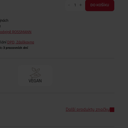
-
+
DO KOŠÍKU
jnách
t
prodejně ROSSMANN
lání
DPD, Zásilkovna
 do
3 pracovních dní
VEGAN
Další produkty značky