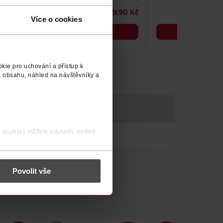
19.90 Kč
19.90 Kč
1
Více o cookies
DO KOŠÍKU
DO KOŠÍKU
Obj. č.: 1352979
Obj. č.: 1049732
kie pro uchování a přístup k
 obsahu, náhled na návštěvníky a
j souhlas můžete kdykoliv změnit
 nést osobní údaje.
Povolit vše