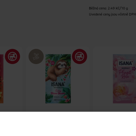
Běžná cena: 2.49 Kč/10 g
Uvedené ceny jsou včetně DP
asis
Sůl do koupele Fully Slow
Sůl do koupele Pi
Down
ISANA
ISANA
80 g