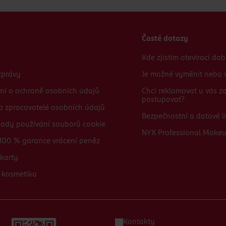
Časté dotazy
Kde zjistím otevírací do
zprávy
Je možné vyměnit nebo v
ní o ochraně osobních údajů
Chci reklamovat u vás 
postupovat?
 a zpracovatelé osobních údajů
Bezpečnostní a datové li
sady používání souborů cookie
NYX Professional Make
100 % garance vrácení peněz
karty
 kosmetika
Kontakty