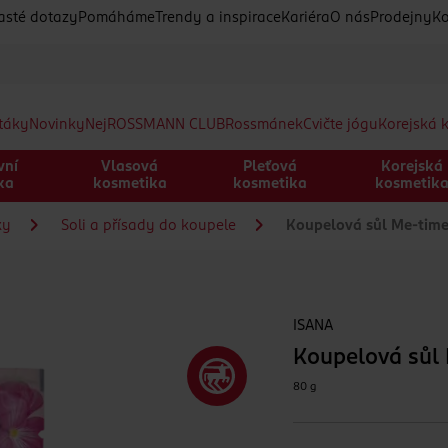
asté dotazy
Pomáháme
Trendy a inspirace
Kariéra
O nás
Prodejny
Ko
etáky
Novinky
Nej
ROSSMANN CLUB
Rossmánek
Cvičte jógu
Korejská 
vní
Vlasová
Pleťová
Korejská
ka
kosmetika
kosmetika
kosmetik
ky
Soli a přísady do koupele
Koupelová sůl Me-tim
ISANA
Koupelová sůl
80 g