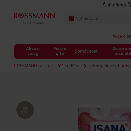
Přeskočit na hlavmní obsah
Šetři přírodu
Č
Akce a l
Akce a
Péče o
Dekorati
Domácnost
slevy
dítě
kosmeti
ROSSMANN.cz
Péče o tělo
Koupelové příprav