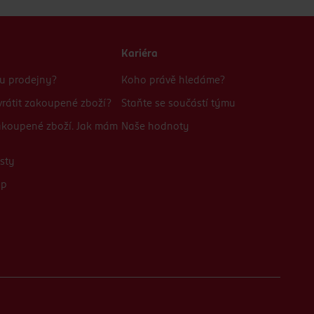
Kariéra
bu prodejny?
Koho právě hledáme?
rátit zakoupené zboží?
Staňte se součástí týmu
zakoupené zboží. Jak mám
Naše hodnoty
sty
up