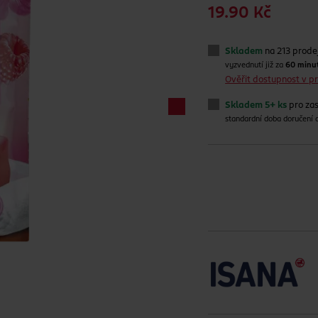
19.90 Kč
Skladem
na 213 prode
vyzvednutí již za
60 minu
Ověřit dostupnost v 
Skladem 5+ ks
pro zas
standardní doba doručení