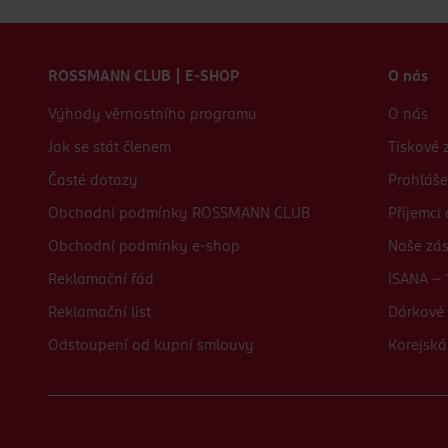
Zápatí webu
ROSSMANN CLUB | E-SHOP
O nás
Výhody věrnostního programu
O nás
Jak se stát členem
Tiskové 
Časté dotazy
Prohláše
Obchodní podmínky ROSSMANN CLUB
Příjemci
Obchodní podmínky e-shop
Naše zá
Reklamační řád
ISANA - 
Reklamační list
Dárkové 
Odstoupení od kupní smlouvy
Korejská