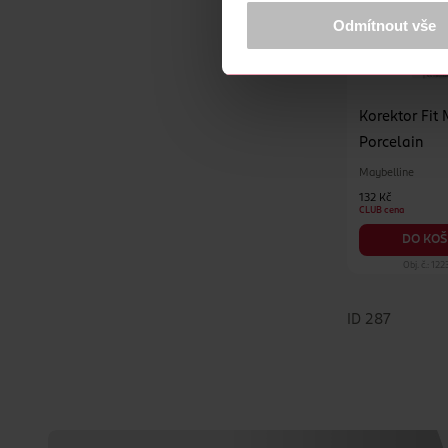
Více najdete v
prohlášení o ochra
Odmítnout vše
Děkujeme za pochopení. >
více o 
Korektor Fit Me! 03
Porcelain
Maybelline
132 Kč
CLUB cena
DO KOŠ
Obj. č.: 12
ID 287