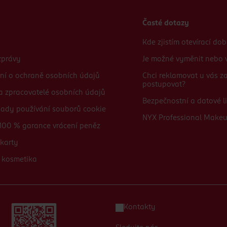
Časté dotazy
Kde zjistím otevírací do
zprávy
Je možné vyměnit nebo v
ní o ochraně osobních údajů
Chci reklamovat u vás 
postupovat?
 a zpracovatelé osobních údajů
Bezpečnostní a datové li
sady používání souborů cookie
NYX Professional Make
100 % garance vrácení peněz
karty
 kosmetika
Kontakty