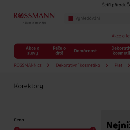
Přeskočit na hlavmní obsah
Šetři přírodu
Č
Akce a l
Akce a
Péče o
Dekorati
Domácnost
slevy
dítě
kosmeti
ROSSMANN.cz
Dekorativní kosmetika
Pleť
Korektory
Cena