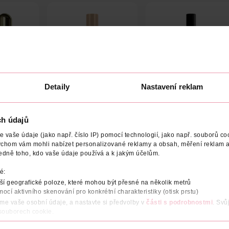
Detaily
Nastavení reklam
asňující
Korektor Perfect to
Korektor Can't Stop
1
Last Camouflage 10
Won't Stop 06 Vanilla
ch údajů
Porcelain
6 ml
miss sporty
NYX Professional Makeup
1 ks
1 k
vaše údaje (jako např. číslo IP) pomocí technologií, jako např. souborů coo
ychom vám mohli nabízet personalizované reklamy a obsah, měření reklam a
199 Kč
129 Kč
329 K
edně toho, kdo vaše údaje používá a k jakým účelům.
DO KOŠÍKU
DO KOŠÍKU
ÍKU
é:
45254
Obj. č.: 1115222
Obj. č.: 959728
í geografické poloze, které mohou být přesné na několik metrů
mocí aktivního skenování pro konkrétní charakteristiky (otisk prstu)
áme vaše osobní údaje, a nastavte si předvolby v
části s podrobnostmi
. Svů
 souborech cookie.
obsahu a reklam, funkcí sociálních médií, analýze návštěvnosti, které mohou