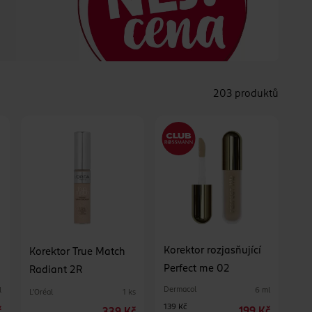
203 produktů
Korektor rozjasňující
Korektor True Match
Perfect me 02
Radiant 2R
Dermacol
l
6 ml
L'Oréal
1 ks
139 Kč
č
199 Kč