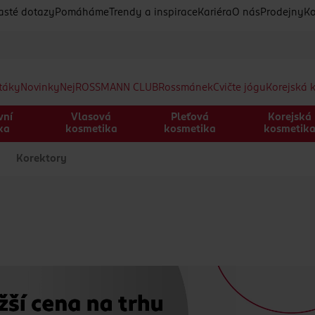
asté dotazy
Pomáháme
Trendy a inspirace
Kariéra
O nás
Prodejny
Ko
etáky
Novinky
Nej
ROSSMANN CLUB
Rossmánek
Cvičte jógu
Korejská 
vní
Vlasová
Pleťová
Korejská
ka
kosmetika
kosmetika
kosmetik
Korektory