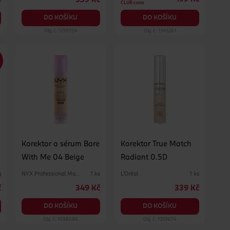
339 Kč
CLUB cena
DO KOŠÍKU
DO KOŠÍKU
Obj. č.: 1259704
Obj. č.: 1345261
Korektor a sérum Bare
Korektor True Match
With Me 04 Beige
Radiant 0.5D
NYX Professional Makeup
L'Oréal
g
1 ks
1 ks
č
349 Kč
339 Kč
DO KOŠÍKU
DO KOŠÍKU
Obj. č.: 1098686
Obj. č.: 1259674