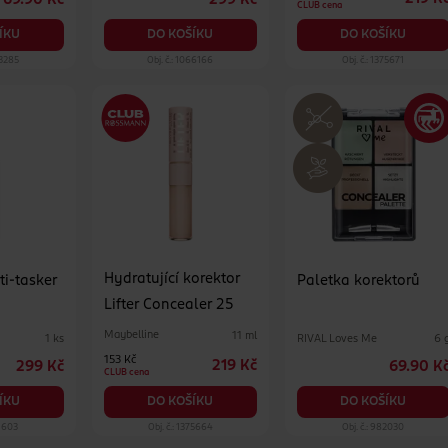
69.90 Kč
299 Kč
CLUB cena
ÍKU
DO KOŠÍKU
DO KOŠÍKU
63285
Obj. č.: 1066166
Obj. č.: 1375671
Hydratující korektor
ti-tasker
Paletka korektorů
Lifter Concealer 25
Maybelline
11 ml
RIVAL Loves Me
1 ks
6 
153 Kč
219 Kč
299 Kč
69.90 K
CLUB cena
ÍKU
DO KOŠÍKU
DO KOŠÍKU
11603
Obj. č.: 1375664
Obj. č.: 982030