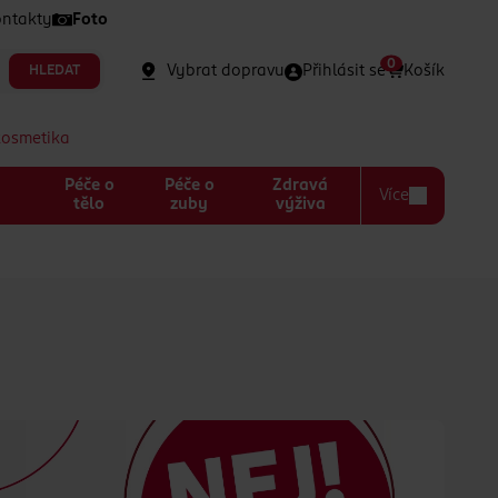
ntakty
Foto
0
Vybrat dopravu
Přihlásit se
Košík
HLEDAT
kosmetika
Péče o
Péče o
Zdravá
Více
a
tělo
zuby
výživa