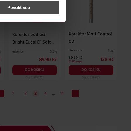
Povolit vše
Korektor Matt Control
Korektor pod oči
02
Bright Eyes! 01 Soft
Rose
Dermacol
1 ks
essence
l
5.5 g
89.90 Kč
129 Kč
č
89.90 Kč
CLUB cena
DO KOŠÍKU
DO KOŠÍKU
Obj. č.: 1202731
Obj. č.: 238489
…
1
2
4
11
3