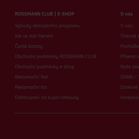
Zápatí webu
ROSSMANN CLUB | E-SHOP
O nás
Výhody věrnostního programu
O nás
Jak se stát členem
Tiskové 
Časté dotazy
Prohláše
Obchodní podmínky ROSSMANN CLUB
Příjemci
Obchodní podmínky e-shop
Naše zá
Reklamační řád
ISANA - 
Reklamační list
Dárkové 
Odstoupení od kupní smlouvy
Korejská