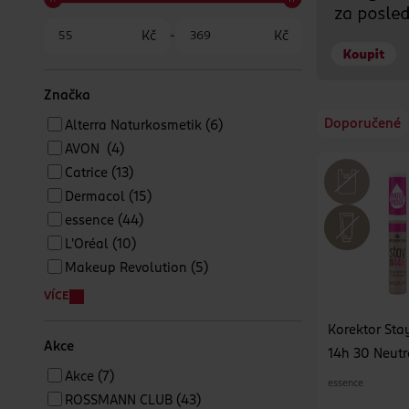
Kč
-
Kč
Značka
Doporučené
Alterra Naturkosmetik
(6)
AVON
(4)
Catrice
(13)
Dermacol
(15)
essence
(44)
L'Oréal
(10)
Makeup Revolution
(5)
VÍCE
Korektor Sta
Akce
14h 30 Neutr
Akce
(7)
essence
ROSSMANN CLUB
(43)