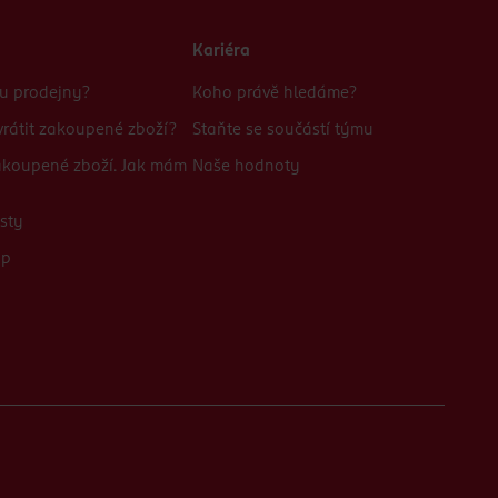
Kariéra
bu prodejny?
Koho právě hledáme?
rátit zakoupené zboží?
Staňte se součástí týmu
zakoupené zboží. Jak mám
Naše hodnoty
sty
up