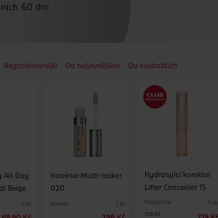
Nejprodávanější
Od nejlevnějších
Od nejdražších
Hydratující korektor
y All Day
Korektor Multi-tasker
Lifter Concealer 15
al Beige
020
Maybelline
11 m
Rimmel
1 ks
1 ks
153 Kč
219 K