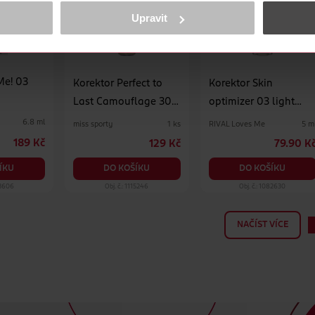
ně osobních údajů.
Upravit
cookies
<
Korektor Perfect to
Korektor Skin
Last Camouflage 30
optimizer 03 light
Light
sand
6.8 ml
miss sporty
RIVAL Loves Me
1 ks
5 m
189 Kč
129 Kč
79.90 K
DO KOŠÍKU
DO KOŠÍKU
ÍKU
23606
Obj. č.: 1115246
Obj. č.: 1082630
NAČÍST VÍCE