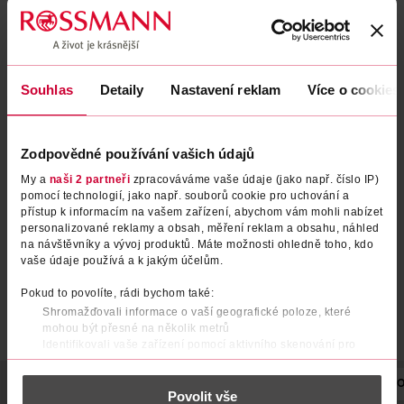
Souhlas
Detaily
Nastavení reklam
Více o cookies
Korektor Can't Stop Won't
Korektor Can't Stop Won't
Zodpovědné používání vašich údajů
Stop 12.7 Neutral Tan
Stop 08 True Beige
My a
naši 2 partneři
zpracováváme vaše údaje (jako např. číslo IP)
NYX Professional Makeup
NYX Professional Makeup
1 ks
1 ks
pomocí technologií, jako např. souborů cookie pro uchování a
přístup k informacím na vašem zařízení, abychom vám mohli nabízet
329 Kč
329 Kč
personalizované reklamy a obsah, měření reklam a obsahu, náhled
na návštěvníky a vývoj produktů. Máte možnosti ohledně toho, kdo
DO KOŠÍKU
DO KOŠÍKU
vaše údaje používá a k jakým účelům.
Obj. č.: 959681
Obj. č.: 959711
Pokud to povolíte, rádi bychom také:
Shromažďovali informace o vaší geografické poloze, které
mohou být přesné na několik metrů
Identifikovali vaše zařízení pomocí aktivního skenování pro
konkrétní charakteristiky (otisk prstu)
Zjistěte více o tom, jak zpracováváme vaše osobní údaje, a nastavte
POPIS
POUŽITÍ
SLOŽENÍ
POČET
NÁZEV VÝROBCE/DO
Povolit vše
si předvolby v
části s podrobnostmi
. Svůj souhlas můžete kdykoliv