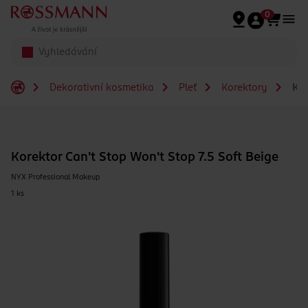
Přeskočit na hlavmní obsah
0
Dekorativní kosmetika
Pleť
Korektory
Kor
Korektor Can't Stop Won't Stop 7.5 Soft Beige
NYX Professional Makeup
1 ks