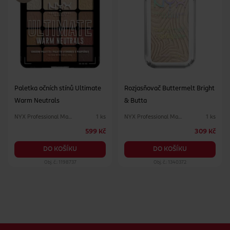
Paletka očních stínů Ultimate
Rozjasňovač Buttermelt Bright
Warm Neutrals
& Butta
NYX Professional Makeup
NYX Professional Makeup
1 ks
1 ks
599 Kč
309 Kč
DO KOŠÍKU
DO KOŠÍKU
Obj. č.: 1198737
Obj. č.: 1340372