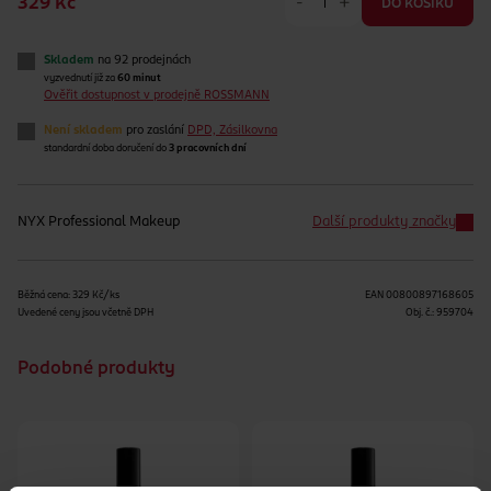
-
+
329 Kč
DO KOŠÍKU
Skladem
na 92 prodejnách
vyzvednutí již za
60 minut
Ověřit dostupnost v prodejně ROSSMANN
Není skladem
pro zaslání
DPD, Zásilkovna
standardní doba doručení do
3 pracovních dní
NYX Professional Makeup
Další produkty značky
Běžná cena: 329 Kč/ks
EAN
00800897168605
Uvedené ceny jsou včetně DPH
Obj. č.:
959704
Podobné produkty