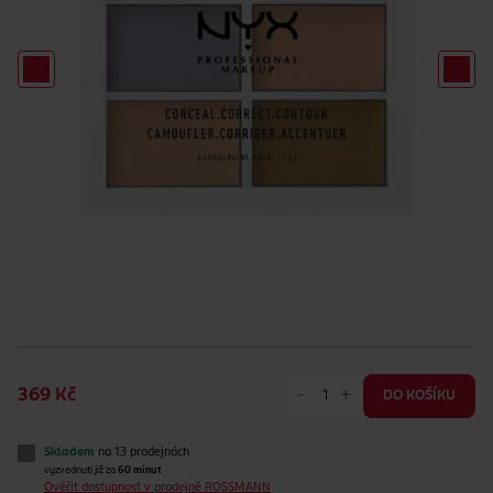
-
+
369 Kč
DO KOŠÍKU
Skladem
na 13 prodejnách
vyzvednutí již za
60 minut
Ověřit dostupnost v prodejně ROSSMANN