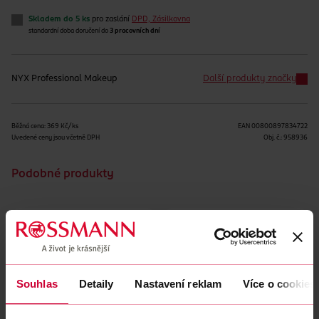
Skladem do 5 ks
pro zaslání
DPD, Zásilkovna
standardní doba doručení do
3 pracovních dní
NYX Professional Makeup
Další produkty značky
Běžná cena: 369 Kč/ks
EAN
00800897834722
Uvedené ceny jsou včetně DPH
Obj. č.:
958936
Podobné produkty
Souhlas
Detaily
Nastavení reklam
Více o cookies