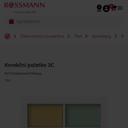
Přeskočit na hlavmní obsah
0
Dekorativní kosmetika
Pleť
Korektory
Kor
Korekční paletka 3C
NYX Professional Makeup
1 ks