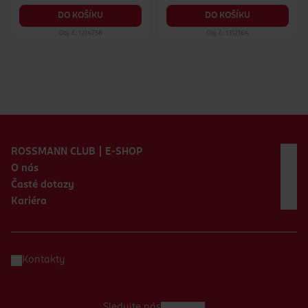
DO KOŠÍKU
DO KOŠÍKU
Obj. č.: 1214758
Obj. č.: 1312164
Zápatí webu
ROSSMANN CLUB | E-SHOP
O nás
Časté dotazy
Kariéra
Kontakty
Sledujte nás