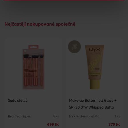
Nejčastějí nakupované společně
Sada štětců
Make-up Buttermelt Glaze +
SPF30 01W Whipped Butta
Real Techniques
NYX Professional Makeup
4 ks
1 ks
699 Kč
379 Kč