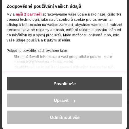
Zodpovědné používání vašich údajů
My a
naši 2 partneři
zpracováváme vaše údaje (jako např. číslo IP)
Korektor a sérum Bare With
Korektor a sérum Bare With
pomocí technologií, jako např. souborů cookie pro uchování a
přístup k informacím na vašem zařízení, abychom vám mohli nabízet
Me 03 Vanilla
Me 04 Beige
personalizované reklamy a obsah, měření reklam a obsahu, náhled
NYX Professional Makeup
NYX Professional Makeup
1 ks
1 ks
na návštěvníky a vývoj produktů. Máte možnosti ohledně toho, kdo
vaše údaje používá a k jakým účelům.
349 Kč
349 Kč
Pokud to povolíte, rádi bychom také:
DO KOŠÍKU
DO KOŠÍKU
Shromažďovali informace o vaší geografické poloze, které
Obj. č.: 1098679
Obj. č.: 1098686
mohou být přesné na několik metrů
Identifikovali vaše zařízení pomocí aktivního skenování pro
konkrétní charakteristiky (otisk prstu)
Zjistěte více o tom, jak zpracováváme vaše osobní údaje, a nastavte
Povolit vše
si předvolby v
části s podrobnostmi
. Svůj souhlas můžete kdykoliv
změnit nebo odvolat v části Prohlášení o souborech cookie.
POPIS
SLOŽENÍ
VYROBENO V
VÝROBCE/DODAVATEL
K provozu stránek, personalizaci obsahu a reklam, funkcí sociálních
Upravit
médií, analýze návštěvnosti, které mohou nést osobní údaje.
Více najdete v
prohlášení o ochraně osobních údajů.
Paletka korektorů Color Correcting Palette obsahuje šest
odstínů, pro zakrytí nedokonalostí. Oceníte její lehkou
Odmítnout vše
Děkujeme za pochopení. >
více o cookies
<
texturu s perfektními krycími schopnostmi.