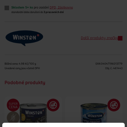
Skladem 5+ ks
pro zaslání
DPD, Zásilkovna
standardní doba doručení do
3 pracovních dní
Další produkty značky
Běžná cena: 4.98 Kč/100 g
EAN
04047196013779
Uvedené ceny jsou včetně DPH
Obj. č.:
461443
Podobné produkty