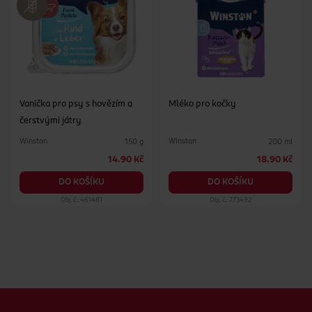
Vanička pro psy s hovězím a
Mléko pro kočky
čerstvými játry
Winston
Winston
150 g
200 ml
14.90 Kč
18.90 Kč
DO KOŠÍKU
DO KOŠÍKU
Obj. č.: 461481
Obj. č.: 773492
Zápatí webu