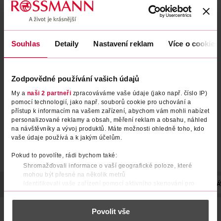
Souhlas
Detaily
Nastavení reklam
Více o cookies
Konzerva pro kočky Gourmet s
Konzerva pro kočky drůbež +
kuřecím v mrkvovém želé
játra
Zodpovědné používání vašich údajů
Winston
Winston
400 g
400 g
My a
naši 2 partneři
zpracováváme vaše údaje (jako např. číslo IP)
26.90 Kč
19.90 Kč
pomocí technologií, jako např. souborů cookie pro uchování a
DO KOŠÍKU
DO KOŠÍKU
přístup k informacím na vašem zařízení, abychom vám mohli nabízet
personalizované reklamy a obsah, měření reklam a obsahu, náhled
Obj. č.: 1090451
Obj. č.: 842150
na návštěvníky a vývoj produktů. Máte možnosti ohledně toho, kdo
vaše údaje používá a k jakým účelům.
Pokud to povolíte, rádi bychom také:
Shromažďovali informace o vaší geografické poloze, které
mohou být přesné na několik metrů
Identifikovali vaše zařízení pomocí aktivního skenování pro
POPIS
SLOŽENÍ
HMOTNOST
VYROBENO V
KRMNÁ DÁ
konkrétní charakteristiky (otisk prstu)
Zjistěte více o tom, jak zpracováváme vaše osobní údaje, a nastavte
Povolit vše
si předvolby v
části s podrobnostmi
. Svůj souhlas můžete kdykoliv
Bez přidaného cukru
změnit nebo odvolat v části Prohlášení o souborech cookie.