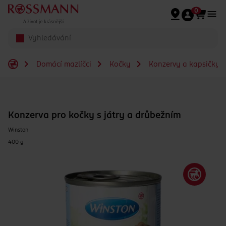
Přeskočit na hlavmní obsah
0
Domácí mazlíčci
Kočky
Konzervy a kapsičky 
Konzerva pro kočky s játry a drůbežním
Winston
400 g