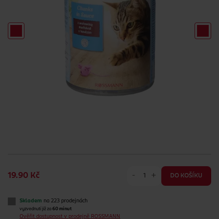
-
+
19.90 Kč
DO KOŠÍKU
Skladem
na 223 prodejnách
vyzvednutí již za
60 minut
Ověřit dostupnost v prodejně ROSSMANN