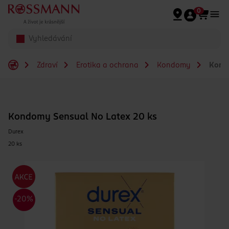
Přeskočit na hlavmní obsah
0
Zdraví
Erotika a ochrana
Kondomy
Kondo
Kondomy Sensual No Latex 20 ks
Durex
20 ks