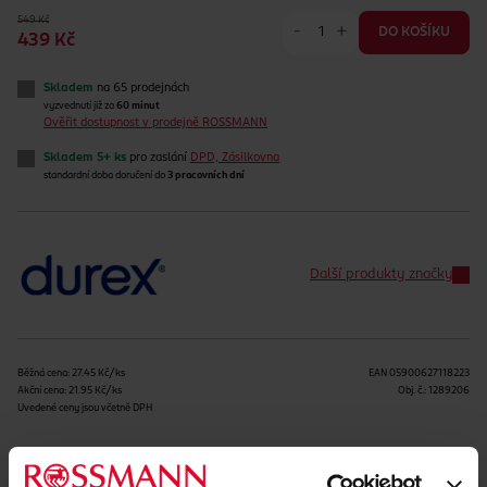
549 Kč
-
+
DO KOŠÍKU
439 Kč
Skladem
na 65 prodejnách
vyzvednutí již za
60 minut
Ověřit dostupnost v prodejně ROSSMANN
Skladem 5+ ks
pro zaslání
DPD, Zásilkovna
standardní doba doručení do
3 pracovních dní
Další produkty značky
Běžná cena: 27.45 Kč/ks
EAN
05900627118223
Akční cena: 21.95 Kč/ks
Obj. č.:
1289206
Uvedené ceny jsou včetně DPH
Podobné produkty