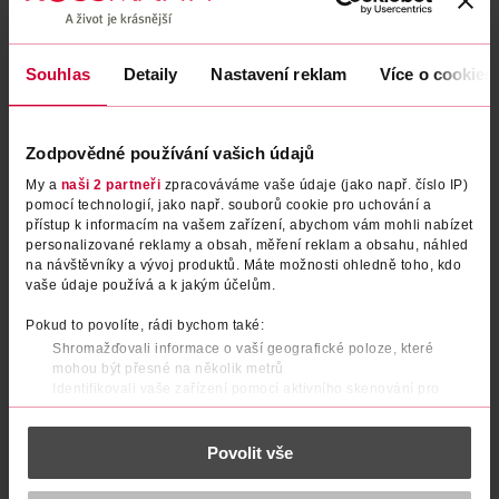
Souhlas
Detaily
Nastavení reklam
Více o cookies
Zodpovědné používání vašich údajů
My a
naši 2 partneři
zpracováváme vaše údaje (jako např. číslo IP)
pomocí technologií, jako např. souborů cookie pro uchování a
přístup k informacím na vašem zařízení, abychom vám mohli nabízet
personalizované reklamy a obsah, měření reklam a obsahu, náhled
na návštěvníky a vývoj produktů. Máte možnosti ohledně toho, kdo
Kondomy Sensual Extra Lube
Kondomy Feel Thin Regular Fit
vaše údaje používá a k jakým účelům.
20 ks
Pokud to povolíte, rádi bychom také:
Durex
Durex
20 ks
24 ks
Shromažďovali informace o vaší geografické poloze, které
549 Kč
599 Kč
mohou být přesné na několik metrů
439 Kč
479 Kč
Identifikovali vaše zařízení pomocí aktivního skenování pro
konkrétní charakteristiky (otisk prstu)
DO KOŠÍKU
DO KOŠÍKU
Zjistěte více o tom, jak zpracováváme vaše osobní údaje, a nastavte
Obj. č.: 1292671
Obj. č.: 1292718
Povolit vše
si předvolby v
části s podrobnostmi
. Svůj souhlas můžete kdykoliv
změnit nebo odvolat v části Prohlášení o souborech cookie.