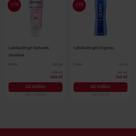
Lubrikační gel Naturals
Lubrikační gel Originals
Sensitive
Durex
Durex
100 ml
50 ml
339 Kč
189 Kč
269 Kč
149 Kč
DO KOŠÍKU
DO KOŠÍKU
Obj. č.: 1043402
Obj. č.: 270137
Zápatí webu