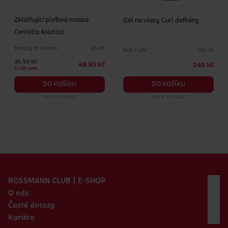
Zklidňující pleťová maska
Gel na vlasy Curl defining
Centella Asiatica
Beauty of Joseon
25 ml
Bali Curls
150 ml
36.90 Kč
49.90 Kč
269 Kč
CLUB cena
DO KOŠÍKU
DO KOŠÍKU
Obj. č.: 1205800
Obj. č.: 1264661
Zápatí webu
ROSSMANN CLUB | E-SHOP
O nás
Časté dotazy
Kariéra