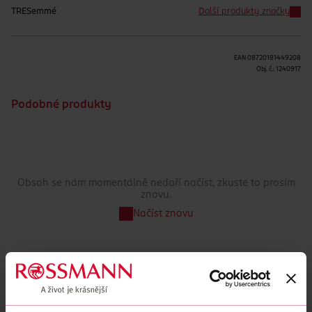
TRESemmé
Další produkty značky
EAN
08720181449208
Obj. č.:
1240917
Podobné produkty
Obsah se nám momentálně nedaří načíst, zkuste to prosím
znovu.
Načíst znovu