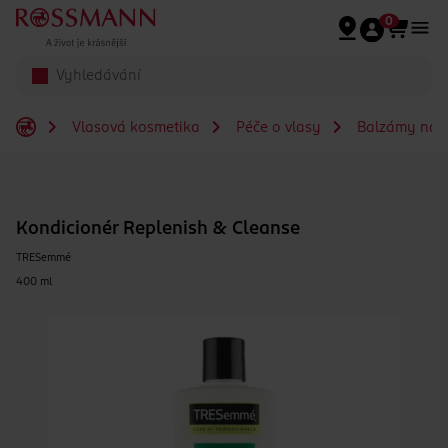
Přeskočit na hlavmní obsah
0
Vlasová kosmetika
Péče o vlasy
Balzámy na v
Kondicionér Replenish & Cleanse
TRESemmé
400 ml