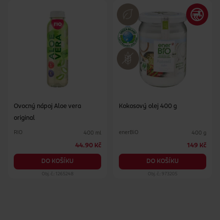
Ovocný nápoj Aloe vera
Kokosový olej 400 g
original
RIO
enerBiO
400 ml
400 g
44.90 Kč
149 Kč
DO KOŠÍKU
DO KOŠÍKU
Obj. č.: 1265248
Obj. č.: 973205