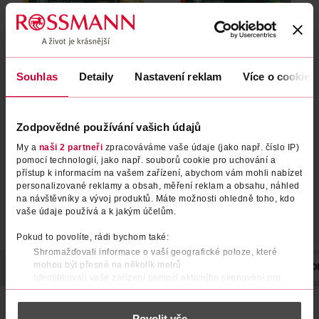
Souhlas
Detaily
Nastavení reklam
Více o cookies
Kávové kapsle Starbucks by
Kávové kapsle Starbucks by
Nespresso Blonde Espresso
Nespresso Single-Origin
Roast
Colombia
Starbucks
Starbucks
10 ks
10 ks
Zodpovědné používání vašich údajů
129 Kč
129 Kč
My a
naši 2 partneři
zpracováváme vaše údaje (jako např. číslo IP)
DO KOŠÍKU
DO KOŠÍKU
pomocí technologií, jako např. souborů cookie pro uchování a
přístup k informacím na vašem zařízení, abychom vám mohli nabízet
Obj. č.: 1285420
Obj. č.: 1285444
personalizované reklamy a obsah, měření reklam a obsahu, náhled
na návštěvníky a vývoj produktů. Máte možnosti ohledně toho, kdo
vaše údaje používá a k jakým účelům.
Pokud to povolíte, rádi bychom také:
Shromažďovali informace o vaší geografické poloze, které
mohou být přesné na několik metrů
POPIS
POUŽITÍ
SLOŽENÍ
VYROBENO V
VÝROBCE/DO
Identifikovali vaše zařízení pomocí aktivního skenování pro
konkrétní charakteristiky (otisk prstu)
Starbucks® by Nespresso® Single-Origin Guatemala, káva
Zjistěte více o tom, jak zpracováváme vaše osobní údaje, a nastavte
pocházející z Guatemaly, se vyznačuje vyváženou chutí,
Povolit vše
si předvolby v
části s podrobnostmi
. Svůj souhlas můžete kdykoliv