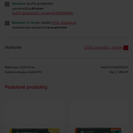
Skladem
na 210 prodejnách
vyzvednutí již za
60 minut
Ověřit dostupnost v prodejně ROSSMANN
Skladem 5+ ks
pro zaslání
DPD, Zásilkovna
standardní doba doručení do
3 pracovních dní
Starbucks
Další produkty značky
Běžná cena: 12.90 Kč/ks
EAN
07613287855527
Uvedené ceny jsou včetně DPH
Obj. č.:
1285437
Podobné produkty