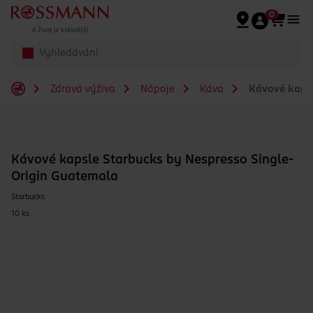
Přeskočit na hlavmní obsah
0
Zdravá výživa
Nápoje
Káva
Kávové kapsl
Kávové kapsle Starbucks by Nespresso Single-
Origin Guatemala
Starbucks
10 ks