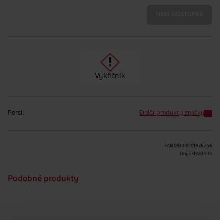
NENÍ DOSTUPNÉ
Vykřičník
Persil
Další produkty značky
EAN
09000101826746
Obj. č.:
1320404
Podobné produkty