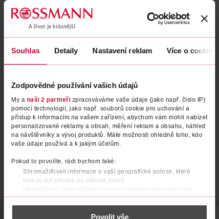
Obsah se nám momentálně nedaří načíst, zkuste to prosím
znovu.
Načíst znovu
Souhlas
Detaily
Nastavení reklam
Více o cookies
Zodpovědné používání vašich údajů
My a
naši 2 partneři
zpracováváme vaše údaje (jako např. číslo IP)
pomocí technologií, jako např. souborů cookie pro uchování a
přístup k informacím na vašem zařízení, abychom vám mohli nabízet
personalizované reklamy a obsah, měření reklam a obsahu, náhled
na návštěvníky a vývoj produktů. Máte možnosti ohledně toho, kdo
vaše údaje používá a k jakým účelům.
Pokud to povolíte, rádi bychom také:
Shromažďovali informace o vaší geografické poloze, které
mohou být přesné na několik metrů
Identifikovali vaše zařízení pomocí aktivního skenování pro
konkrétní charakteristiky (otisk prstu)
Zjistěte více o tom, jak zpracováváme vaše osobní údaje, a nastavte
POPIS
POUŽITÍ
SLOŽENÍ
SKLADOVÁNÍ
UPOZORNĚNÍ
Povolit vše
si předvolby v
části s podrobnostmi
. Svůj souhlas můžete kdykoliv