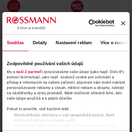
Souhlas
Detaily
Nastavení reklam
Více o cookies
Kapsičky Adult s kuřetem a
Smíšený výběr s rýží v želé
Zodpovědné používání vašich údajů
hovězím ve šťávě 4x 85 g
Junior 4x 100 g
My a
naši 2 partneři
zpracováváme vaše údaje (jako např. číslo IP)
pomocí technologií, jako např. souborů cookie pro uchování a
Purina One
Pedigree
340 g
400 g
přístup k informacím na vašem zařízení, abychom vám mohli nabízet
64.90 Kč
49.90 Kč
personalizované reklamy a obsah, měření reklam a obsahu, náhled
na návštěvníky a vývoj produktů. Máte možnosti ohledně toho, kdo
DO KOŠÍKU
DO KOŠÍKU
vaše údaje používá a k jakým účelům.
Obj. č.: 1182859
Obj. č.: 1132885
Pokud to povolíte, rádi bychom také:
Shromažďovali informace o vaší geografické poloze, které
mohou být přesné na několik metrů
Identifikovali vaše zařízení pomocí aktivního skenování pro
konkrétní charakteristiky (otisk prstu)