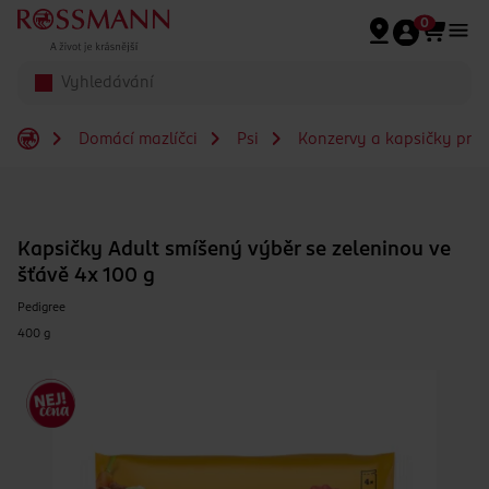
Přeskočit na hlavmní obsah
0
Domácí mazlíčci
Psi
Konzervy a kapsičky pro
Kapsičky Adult smíšený výběr se zeleninou ve
šťávě 4x 100 g
Pedigree
400 g