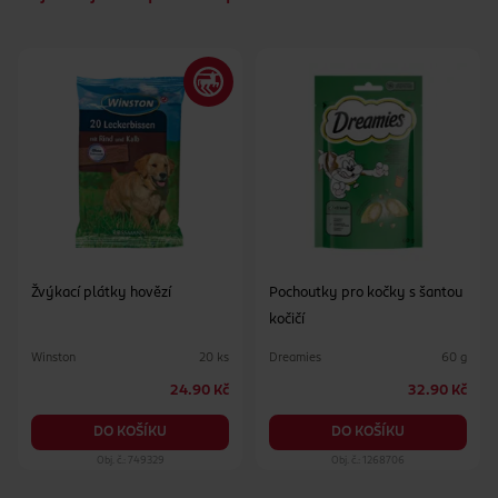
Žvýkací plátky hovězí
Pochoutky pro kočky s šantou
kočičí
Winston
Dreamies
20 ks
60 g
24.90 Kč
32.90 Kč
DO KOŠÍKU
DO KOŠÍKU
Obj. č.: 749329
Obj. č.: 1268706