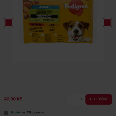
-
+
49.90 Kč
DO KOŠÍKU
Skladem
na 159 prodejnách