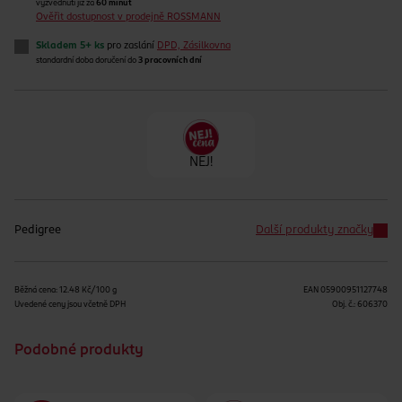
vyzvednutí již za
60 minut
Ověřit dostupnost v prodejně ROSSMANN
Skladem 5+ ks
pro zaslání
DPD, Zásilkovna
standardní doba doručení do
3 pracovních dní
NEJ!
Pedigree
Další produkty značky
Běžná cena: 12.48 Kč/100 g
EAN
05900951127748
Uvedené ceny jsou včetně DPH
Obj. č.:
606370
Podobné produkty