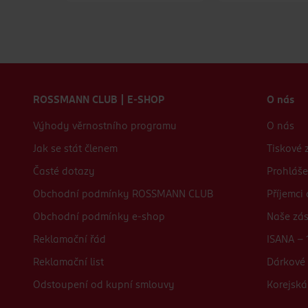
Zápatí webu
ROSSMANN CLUB | E-SHOP
O nás
Výhody věrnostního programu
O nás
Jak se stát členem
Tiskové 
Časté dotazy
Prohláše
Obchodní podmínky ROSSMANN CLUB
Příjemci
Obchodní podmínky e-shop
Naše zá
Reklamační řád
ISANA - 
Reklamační list
Dárkové 
Odstoupení od kupní smlouvy
Korejská