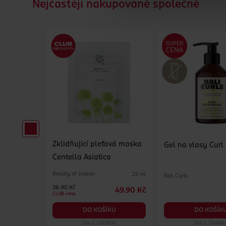
Nejčastějí nakupované společně
Zklidňující pleťová maska
erzální
Gel na vlasy Curl
Centella Asiatica
Beauty of Joseon
25 ml
Bali Curls
500 ml
36.90 Kč
49.90 Kč
84.90 Kč
CLUB cena
KU
DO KOŠÍK
DO KOŠÍKU
19
Obj. č.: 1205800
Obj. č.: 126466