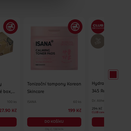
Hydratační pleťov
y
Tonizační tampony Korean
345 Relief Cream M
é box,
Skincare
Dr. Althea
ISANA
100 ks
60 ks
294 Kč
27.90 Kč
199 Kč
CLUB cena
DO KOŠÍKU
DO KOŠÍKU
Obj. č.: 1361414
Obj. č.: 1390575