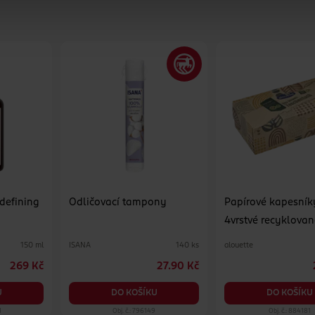
 defining
Odličovací tampony
Papírové kapesník
4vrstvé recyklovan
různé druhy
ISANA
alouette
150 ml
140 ks
269 Kč
27.90 Kč
U
DO KOŠÍKU
DO KOŠÍKU
1
Obj. č.: 796149
Obj. č.: 884181