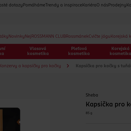
asté dotazy
Pomáháme
Trendy a inspirace
Kariéra
O nás
Prodejny
Ko
etáky
Novinky
Nej
ROSSMANN CLUB
Rossmánek
Cvičte jógu
Korejská 
vní
Vlasová
Pleťová
Korejská
ka
kosmetika
kosmetika
kosmetik
Konzervy a kapsičky pro kočky
Kapsička pro kočky s tuňá
Sheba
Kapsička pro k
85 g