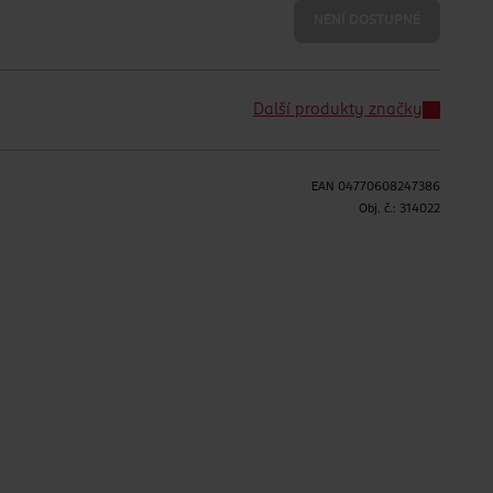
NENÍ DOSTUPNÉ
Další produkty značky
EAN
04770608247386
Obj. č.:
314022