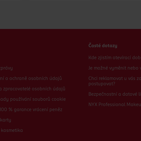
Časté dotazy
Kde zjistím otevírací do
zprávy
Je možné vyměnit nebo v
ní o ochraně osobních údajů
Chci reklamovat u vás 
postupovat?
 a zpracovatelé osobních údajů
Bezpečnostní a datové li
sady používání souborů cookie
NYX Professional Make
100 % garance vrácení peněz
karty
 kosmetika