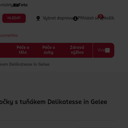
ntakty
Foto
0
Vybrat dopravu
Přihlásit se
Košík
HLEDAT
kosmetika
Péče o
Péče o
Zdravá
Více
a
tělo
zuby
výživa
kem Delikatesse in Gelee
očky s tuňákem Delikatesse in Gelee