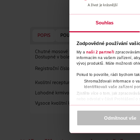
Souhlas
POPIS
POUŽITÍ
SLOŽENÍ
SKLADOVÁ
Zodpovědné používání vaši
Chutné masové vločky pečlivě připravené v báječn
My a
naši 2 partneři
zpracováváme 
Dostupné v balení po 85 g.
informacím na vašem zařízení, ab
vývoj produktů. Máte možnosti ohl
Registrační číslo: CZ 800216-01.
Pokud to povolíte, rádi bychom tak
Shromažďovali informace o vaš
Kvalitní receptury krmiv pro kočky, vyrobených b
Identifikovali vaše zařízení po
Lahodné krmivo pro domácí mazlíčky vyrobené z v
Zjistěte více o tom, jak zpracováv
nebo odvolat v části Prohlášení o
Vysoce kvalitní krmivo pro dospělé kočky, které
K provozu stránek, personalizaci 
Více najdete v
prohlášení o ochra
Odmítnout vše
Děkujeme za pochopení. >
více o 