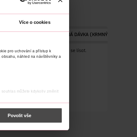
Více o cookies
NUTRIČNÍ HODNOTY
KRMNÁ DÁVKA (KRMNÝ NÁVOD)
 mazlíčky, které vyvolává touhu se lísat.
kie pro uchování a přístup k
 obsahu, náhled na návštěvníky a
lných chovů
j souhlas můžete kdykoliv změnit
 nést osobní údaje.
Povolit vše