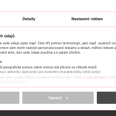
Detaily
Nastavení reklam
NÍ
HMOTNOST
VYROBENO V
VÝROBCE/DODAVATEL
ch údajů
ém želé, které se rozpouští na jazyku. Dokonalé krmivo pro domácí
vaše údaje (jako např. číslo IP) pomocí technologií, jako např. souborů coo
ychom vám mohli nabízet personalizované reklamy a obsah, měření reklam a
edně toho, kdo vaše údaje používá a k jakým účelům.
é:
í geografické poloze, které mohou být přesné na několik metrů
ez umělých barviv a konzervačních látek
mocí aktivního skenování pro konkrétní charakteristiky (otisk prstu)
ybraných surovin a ryb pocházejících z certifikovaných udržite
áme vaše osobní údaje, a nastavte si předvolby v
části s podrobnostmi
. Svů
 souborech cookie.
 poskytuje kompletní výživu vašemu kočičímu společníkovi
obsahu a reklam, funkcí sociálních médií, analýze návštěvnosti, které mohou
ně osobních údajů.
Upravit
cookies
<