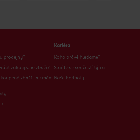
Kariéra
bu prodejny?
Koho právě hledáme?
rátit zakoupené zboží?
Staňte se součástí týmu
zakoupené zboží. Jak mám
Naše hodnoty
sty
up