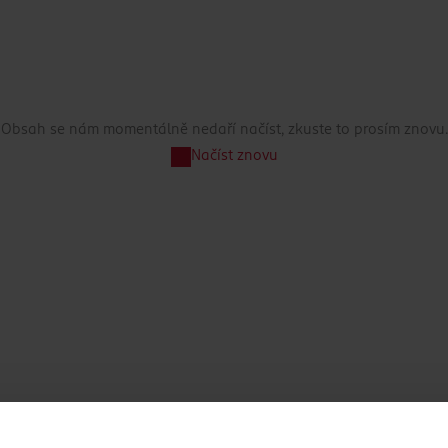
Obsah se nám momentálně nedaří načíst, zkuste to prosím znovu.
Načíst znovu