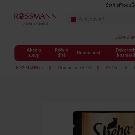
Přeskočit na hlavmní obsah
Šetři přírodu
Č
Akce a l
Akce a
Péče o
Dekorati
Domácnost
slevy
dítě
kosmeti
ROSSMANN.cz
Domácí mazlíčci
Kočky