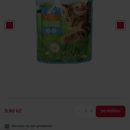
-
+
9.90 Kč
DO KOŠÍKU
Skladem
na 224 prodejnách