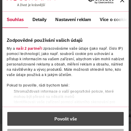
Souhlas
Detaily
Nastavení reklam
Více o cookies
Vanička pro kočky drůbeží v
Vanička pro kočky losos v
Zodpovědné používání vašich údajů
mrkvové omáčce
bylinkové omáčce
My a
naši 2 partneři
zpracováváme vaše údaje (jako např. číslo IP)
pomocí technologií, jako např. souborů cookie pro uchování a
Winston
Winston
100 g
100 g
přístup k informacím na vašem zařízení, abychom vám mohli nabízet
9.90 Kč
9.90 Kč
personalizované reklamy a obsah, měření reklam a obsahu, náhled
na návštěvníky a vývoj produktů. Máte možnosti ohledně toho, kdo
DO KOŠÍKU
DO KOŠÍKU
vaše údaje používá a k jakým účelům.
Obj. č.: 1038460
Obj. č.: 1030006
Pokud to povolíte, rádi bychom také:
Shromažďovali informace o vaší geografické poloze, které
mohou být přesné na několik metrů
Identifikovali vaše zařízení pomocí aktivního skenování pro
konkrétní charakteristiky (otisk prstu)
Zjistěte více o tom, jak zpracováváme vaše osobní údaje, a nastavte
POPIS
SLOŽENÍ
HMOTNOST
VYROBENO V
KRMNÁ DÁ
Povolit vše
si předvolby v
části s podrobnostmi
. Svůj souhlas můžete kdykoliv
změnit nebo odvolat v části Prohlášení o souborech cookie.