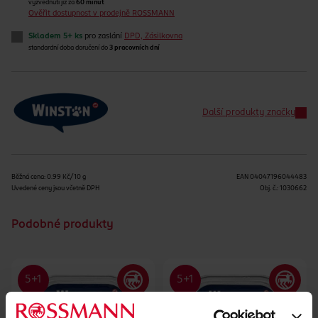
vyzvednutí již za
60 minut
Ověřit dostupnost v prodejně ROSSMANN
Skladem 5+ ks
pro zaslání
DPD, Zásilkovna
standardní doba doručení do
3 pracovních dní
Další produkty značky
Běžná cena: 0.99 Kč/10 g
EAN
04047196044483
Uvedené ceny jsou včetně DPH
Obj. č.:
1030662
Podobné produkty