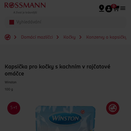
Přeskočit na hlavmní obsah
0
Domácí mazlíčci
Kočky
Konzervy a kapsičky 
Kapsička pro kočky s kachním v rajčatové
omáčce
Winston
100 g