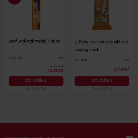
Beef Stick nízkotučný + krůta
Tyčinky pro hlodavce Jablko a
vlašský ořech
Vitakraft
1 ks
Winston
2 ks
16.90 Kč
27.90 Kč
12.90 Kč
DO KOŠÍKU
DO KOŠÍKU
Obj. č.: 1300758
Obj. č.: 1327045
Zápatí webu